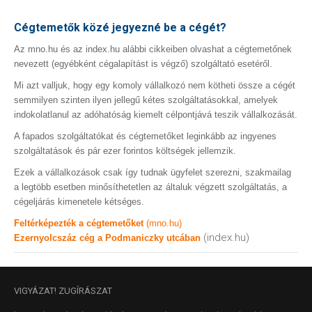
Cégtemetők közé jegyezné be a cégét?
Az mno.hu és az index.hu alábbi cikkeiben olvashat a cégtemetőnek
nevezett (egyébként cégalapítást is végző) szolgáltató esetéről.
Mi azt valljuk, hogy egy komoly vállalkozó nem kötheti össze a cégét
semmilyen szinten ilyen jellegű kétes szolgáltatásokkal, amelyek
indokolatlanul az adóhatóság kiemelt célpontjává teszik vállalkozását.
A fapados szolgáltatókat és cégtemetőket leginkább az ingyenes
szolgáltatások és pár ezer forintos költségek jellemzik.
Ezek a vállalkozások csak így tudnak ügyfelet szerezni, szakmailag
a legtöbb esetben minősíthetetlen az általuk végzett szolgáltatás, a
cégeljárás kimenetele kétséges.
Feltérképezték a cégtemetőket
(mno.hu)
(index.hu)
Ezernyolcszáz cég a Podmaniczky utcában
VIGYÁZAT!
ZUGÍRÁSZAT