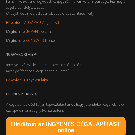
ha nem közvetlenül ügyvédet/közjegyzőt, hanem valamilyen céget bíz meg a
cégeljárás lefolytatásával.
(A saját védelme érdekében olvassa el összállításunkat)
Bővebben: VIGYÁZAT! Zugírászat
Megbízható
ÜGYVÉD
keresés
Megbízható
KÖNYVELŐ
keresés
10
GYAKORI HIBA!
amellyel százezreket bukhat a cégalapítás során.
(avagy a "fapados" cégalapítás buktatói)
Bővebben: 10 gyakori hiba
CÉGNÉV
KERESÉS
A cégalapítás előtt kérjen tájékoztatást arról, hogy jövendőbeli cégének neve
szerepel-e már a cégnyilvántarásban.
Elindítom az INGYENES CÉGALAPÍTÁST
online