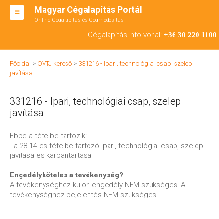
Magyar Cégalapítás Portál
Online Cégalapítás és Cégmódosítás
KFT ALAPÍTÁS
Cégalapítás info vonal:
+36 30 220 1100
BT ALAPÍTÁS
Főoldal
>
ÖVTJ kereső
>
331216 - Ipari, technológiai csap, szelep
RT ALAPÍTÁS
javítása
CÉGMÓDOSÍTÁS
331216 - Ipari, technológiai csap, szelep
ÁTALAKULÁS
javítása
TEÁOR SZÁMOK '08
Ebbe a tételbe tartozik:
- a 28.14-es tételbe tartozó ipari, technológiai csap, szelep
ENGEDÉLYKÖTELES
javítása és karbantartása
KAPCSOLAT
Engedélyköteles a tevékenység?
A tevékenységhez külön engedély NEM szükséges! A
IRODÁK
tevékenységhez bejelentés NEM szükséges!