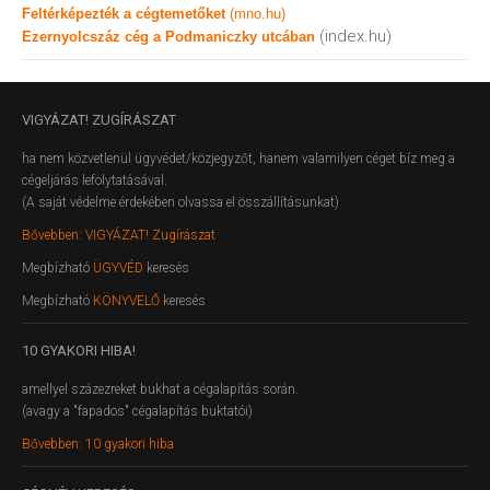
Feltérképezték a cégtemetőket
(mno.hu)
(index.hu)
Ezernyolcszáz cég a Podmaniczky utcában
VIGYÁZAT!
ZUGÍRÁSZAT
ha nem közvetlenül ügyvédet/közjegyzőt, hanem valamilyen céget bíz meg a
cégeljárás lefolytatásával.
(A saját védelme érdekében olvassa el összállításunkat)
Bővebben: VIGYÁZAT! Zugírászat
Megbízható
ÜGYVÉD
keresés
Megbízható
KÖNYVELŐ
keresés
10
GYAKORI HIBA!
amellyel százezreket bukhat a cégalapítás során.
(avagy a "fapados" cégalapítás buktatói)
Bővebben: 10 gyakori hiba