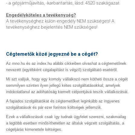
- a gépjárműjavítás, -karbantartás, lásd: 4520 szakágazat
Engedélyköteles a tevékenység?
A tevékenységhez külön engedély NEM szükséges! A
tevékenységhez bejelentés NEM szükséges!
Cégtemetők közé jegyezné be a cégét?
Az mno.hu és az index.hu alábbi cikkeiben olvashat a cégtemetőnek
nevezett (egyébként cégalapítást is végző) szolgáltató esetéről.
Mi azt valljuk, hogy egy komoly vállalkozó nem kötheti össze a cégét
semmilyen szinten ilyen jellegű kétes szolgáltatásokkal, amelyek
indokolatlanul az adóhatóság kiemelt célpontjává teszik vállalkozását.
A fapados szolgáltatókat és cégtemetőket leginkább az ingyenes
szolgáltatások és pár ezer forintos költségek jellemzik.
Ezek a vállalkozások csak így tudnak ügyfelet szerezni, szakmailag
a legtöbb esetben minősíthetetlen az általuk végzett szolgáltatás, a
cégeljárás kimenetele kétséges.