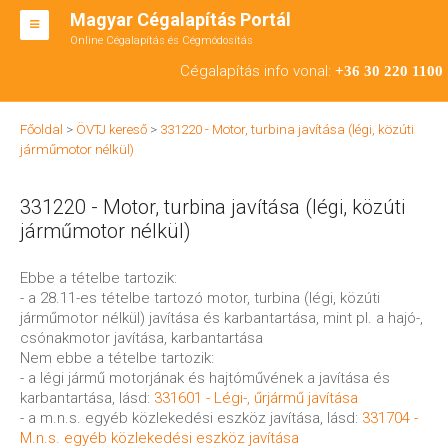
Magyar Cégalapítás Portál
Online Cégalapítás és Cégmódosítás
KFT ALAPÍTÁS
Cégalapítás info vonal:
+36 30 220 1100
BT ALAPÍTÁS
Főoldal
>
ÖVTJ kereső
>
331220 - Motor, turbina javítása (légi, közúti
RT ALAPÍTÁS
járműmotor nélkül)
CÉGMÓDOSÍTÁS
331220 - Motor, turbina javítása (légi, közúti
ÁTALAKULÁS
járműmotor nélkül)
TEÁOR SZÁMOK '08
Ebbe a tételbe tartozik:
- a 28.11-es tételbe tartozó motor, turbina (légi, közúti
ENGEDÉLYKÖTELES
járműmotor nélkül) javítása és karbantartása, mint pl. a hajó-,
csónakmotor javítása, karbantartása
KAPCSOLAT
Nem ebbe a tételbe tartozik:
- a légi jármű motorjának és hajtóművének a javítása és
IRODÁK
karbantartása, lásd:
331601 - Légi-, űrjármű javítása
- a m.n.s. egyéb közlekedési eszköz javítása, lásd:
331704 -
M.n.s. egyéb közlekedési eszköz javítása