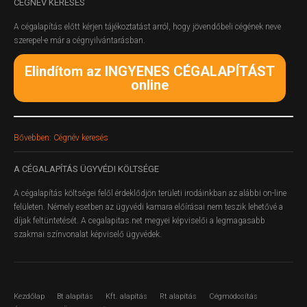
CÉGNÉV
KERESÉS
A cégalapítás előtt kérjen tájékoztatást arról, hogy jövendőbeli cégének neve
szerepel-e már a cégnyilvántarásban.
Elindítom az INGYENES CÉGALAPÍTÁST
online
Bővebben: Cégnév keresés
A
CÉGALAPÍTÁS ÜGYVÉDI KÖLTSÉGE
A cégalapítás költségei felől érdeklődjön területi irodáinkban az alábbi on-line
felületen.
Némely esetben az ügyvédi kamara előírásai nem teszik lehetővé a
díjak feltüntetését. A cegalapitas.net megyei képviselői a legmagasabb
szakmai színvonalat képviselő ügyvédek.
Kezdőlap
Bt alapítás
Kft. alapítás
Rt alapítás
Cégmódosítás