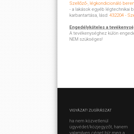
Szellőző-, légkondicionáló ber
- a lakások egyéb légtechnikai
karbantartása, lásd:
432204 - Sz
Engedélyköteles a tevékenys
A tevékenységhez külön engedé
NEM szükséges!
VIGYÁZAT!
ZUGÍRÁSZAT
ha nem közvetlenül
ügyvédet/közjegyzőt, hanem
valamilyen céget bíz meg a