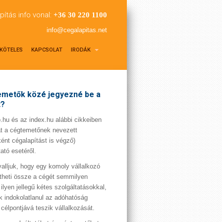
pítás info vonal:
+36 30 220 1100
info@cegalapitas.net
KÖTELES
KAPCSOLAT
IRODÁK
metők közé jegyezné be a
t?
hu és az index.hu alábbi cikkeiben
t a cégtemetőnek nevezett
ént cégalapítást is végző)
tató esetéről.
valljuk, hogy egy komoly vállalkozó
theti össze a cégét semmilyen
 ilyen jellegű kétes szolgáltatásokkal,
 indokolatlanul az adóhatóság
 célpontjává teszik vállalkozását.