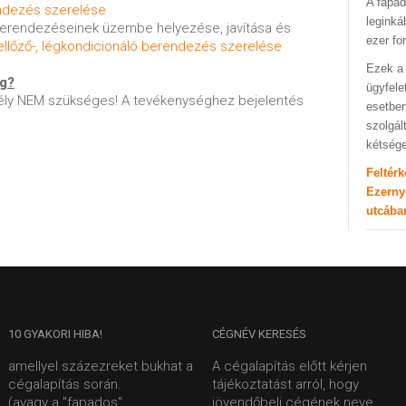
A fapad
endezés szerelése
leginká
 berendezéseinek üzembe helyezése, javítása és
ezer fo
ellőző-, légkondicionáló berendezés szerelése
Ezek a 
ég?
ügyfele
ly NEM szükséges! A tevékenységhez bejelentés
esetben
szolgál
kétség
Feltér
Ezerny
utcába
10
GYAKORI HIBA!
CÉGNÉV
KERESÉS
amellyel százezreket bukhat a
A cégalapítás előtt kérjen
cégalapítás során.
tájékoztatást arról, hogy
(avagy a "fapados"
jövendőbeli cégének neve