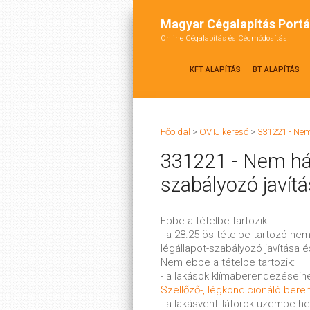
Magyar Cégalapítás Portá
Online Cégalapítás és Cégmódosítás
KFT ALAPÍTÁS
BT ALAPÍTÁS
Főoldal
>
ÖVTJ kereső
>
331221 - Nem
331221 - Nem házt
szabályozó javít
Ebbe a tételbe tartozik:
- a 28.25-ös tételbe tartozó nem
légállapot-szabályozó javítása 
Nem ebbe a tételbe tartozik:
- a lakások klímaberendezéseine
Szellőző-, légkondicionáló ber
- a lakásventillátorok üzembe he