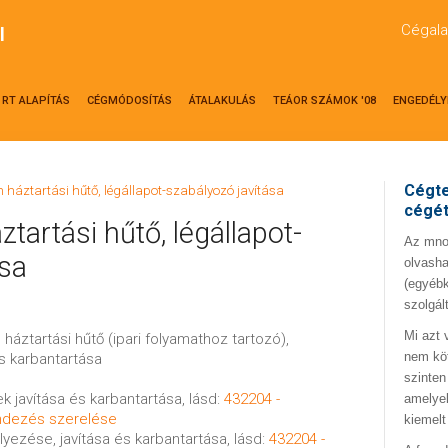
Cégala
l
RT ALAPÍTÁS
CÉGMÓDOSÍTÁS
ÁTALAKULÁS
TEÁOR SZÁMOK '08
ENGEDÉLY
Cégte
 háztartási hűtő, légállapot-szabályozó javítása
cégé
artási hűtő, légállapot-
Az mno.
ása
olvasha
(egyébk
szolgál
Mi azt 
 háztartási hűtő (ipari folyamathoz tartozó),
nem kö
és karbantartása
szinten
k javítása és karbantartása, lásd:
432204 -
amelyek
endezés szerelése
kiemelt
lyezése, javítása és karbantartása, lásd:
432204 -