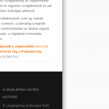
os szolgáltatókat és cégtemetőket
bb az ingyenes szolgáltatások és pár
rintos költségek jellemzik.
vállalkozások csak így tudnak
t szerezni, szakmailag a legtöbb
 minősíthetetlen az általuk végzett
tatás, a cégeljárás kimenetele
es.
képezték a cégtemetőket
(mno.hu)
olcszáz cég a Podmaniczky
(index.hu)
n
A
CÉGALAPÍTÁS ÜGYVÉDI
KÖLTSÉGE
A cégalapítás költségei felől