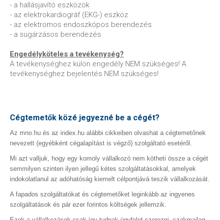
- a hallásjavító eszközök
- az elektrokardiográf (EKG-) eszköz
- az elektromos endoszkópos berendezés
- a sugárzásos berendezés
Engedélyköteles a tevékenység?
A tevékenységhez külön engedély NEM szükséges! A
tevékenységhez bejelentés NEM szükséges!
Cégtemetők közé jegyezné be a cégét?
Az mno.hu és az index.hu alábbi cikkeiben olvashat a cégtemetőnek
nevezett (egyébként cégalapítást is végző) szolgáltató esetéről.
Mi azt valljuk, hogy egy komoly vállalkozó nem kötheti össze a cégét
semmilyen szinten ilyen jellegű kétes szolgáltatásokkal, amelyek
indokolatlanul az adóhatóság kiemelt célpontjává teszik vállalkozását.
A fapados szolgáltatókat és cégtemetőket leginkább az ingyenes
szolgáltatások és pár ezer forintos költségek jellemzik.
Ezek a vállalkozások csak így tudnak ügyfelet szerezni, szakmailag