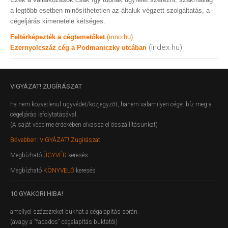
a legtöbb esetben minősíthetetlen az általuk végzett szolgáltatás, a
cégeljárás kimenetele kétséges.
Feltérképezték a cégtemetőket
(mno.hu)
(index.hu)
Ezernyolcszáz cég a Podmaniczky utcában
VIGYÁZAT!
ZUGÍRÁSZAT
ha nem közvetlenül ügyvédet/közjegyzőt, hanem valamilyen céget bíz meg a
cégeljárás lefolytatásával.
(A saját védelme érdekében olvassa el összállításunkat)
Bővebben: VIGYÁZAT! Zugírászat
Megbízható
ÜGYVÉD
keresés
Megbízható
KÖNYVELŐ
keresés
10
GYAKORI HIBA!
amellyel százezreket bukhat a cégalapítás során.
(avagy a "fapados" cégalapítás buktatói)