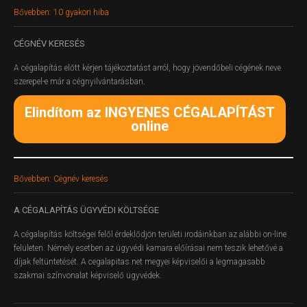
Bővebben: 10 gyakori hiba
CÉGNÉV
KERESÉS
A cégalapítás előtt kérjen tájékoztatást arról, hogy jövendőbeli cégének neve
szerepel-e már a cégnyilvántarásban.
Elindítom az INGYENES CÉGALAPÍTÁST
online
Bővebben: Cégnév keresés
A
CÉGALAPÍTÁS ÜGYVÉDI KÖLTSÉGE
A cégalapítás költségei felől érdeklődjön területi irodáinkban az alábbi on-line
felületen.
Némely esetben az ügyvédi kamara előírásai nem teszik lehetővé a
díjak feltüntetését. A cegalapitas.net megyei képviselői a legmagasabb
szakmai színvonalat képviselő ügyvédek.