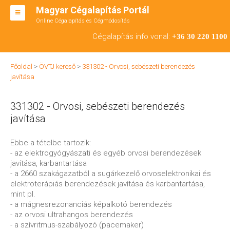
Magyar Cégalapítás Portál
Online Cégalapítás és Cégmódosítás
KFT ALAPÍTÁS
Cégalapítás info vonal:
+36 30 220 1100
BT ALAPÍTÁS
Főoldal
>
ÖVTJ kereső
>
331302 - Orvosi, sebészeti berendezés
RT ALAPÍTÁS
javítása
CÉGMÓDOSÍTÁS
331302 - Orvosi, sebészeti berendezés
ÁTALAKULÁS
javítása
TEÁOR SZÁMOK '08
Ebbe a tételbe tartozik:
- az elektrogyógyászati és egyéb orvosi berendezések
ENGEDÉLYKÖTELES
javítása, karbantartása
- a 2660 szakágazatból a sugárkezelő orvoselektronikai és
KAPCSOLAT
elektroterápiás berendezések javítása és karbantartása,
mint pl.
IRODÁK
- a mágnesrezonanciás képalkotó berendezés
- az orvosi ultrahangos berendezés
- a szívritmus-szabályozó (pacemaker)