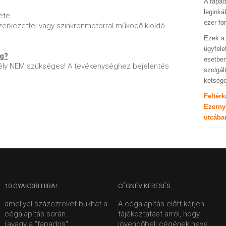
A fapad
leginká
ete
ezer fo
zerkezettel vagy szinkronmotorral működő kioldó
Ezek a 
ügyfele
ég?
esetben
ly NEM szükséges! A tevékenységhez bejelentés
szolgál
kétség
Feltér
Ezerny
utcába
10
GYAKORI HIBA!
CÉGNÉV
KERESÉS
amellyel százezreket bukhat a
A cégalapítás előtt kérjen
cégalapítás során.
tájékoztatást arról, hogy
(avagy a "fapados"
jövendőbeli cégének neve