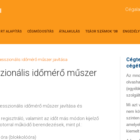
Cégala
l
RT ALAPÍTÁS
CÉGMÓDOSÍTÁS
ÁTALAKULÁS
TEÁOR SZÁMOK '08
ENGEDÉLY
Cégte
fesszionális időmérő műszer javítása
cégé
zionális időmérő műszer
Az mno.
olvasha
(egyébk
szolgál
Mi azt 
fesszionális időmérő műszer javítása és
nem kö
regisztráló, valamint az időt más módon kijelző
szinten
otorral működő berendezések, mint pl.:
amelyek
kiemelt
 óra (blokkolóóra)