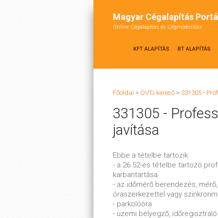
Magyar Cégalapítás Portá
Online Cégalapítás és Cégmódosítás
KFT ALAPÍTÁS
BT ALAPÍTÁS
Főoldal
>
ÖVTJ kereső
>
331305 - Pro
331305 - Profess
javítása
Ebbe a tételbe tartozik:
- a 26.52-es tételbe tartozó pro
karbantartása
- az időmérő berendezés, mérő, 
óraszerkezettel vagy szinkronm
- parkolóóra
- üzemi bélyegző, időregisztráló