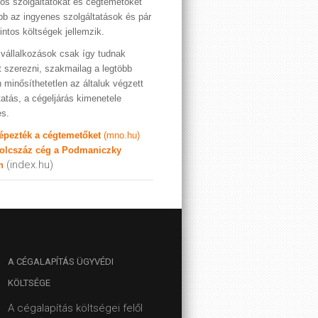
os szolgáltatókat és cégtemetőket
bb az ingyenes szolgáltatások és pár
rintos költségek jellemzik.
vállalkozások csak így tudnak
t szerezni, szakmailag a legtöbb
 minősíthetetlen az általuk végzett
tatás, a cégeljárás kimenetele
es.
képezték a cégtemetőket
(mno.hu)
olcszáz cég a Podmaniczky
(index.hu)
n
A
CÉGALAPÍTÁS ÜGYVÉDI
KÖLTSÉGE
A cégalapítás költségei felől