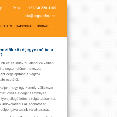
pítás info vonal:
+36 30 220 1100
info@cegalapitas.net
KÖTELES
KAPCSOLAT
IRODÁK
metők közé jegyezné be a
t?
hu és az index.hu alábbi cikkeiben
t a cégtemetőnek nevezett
ént cégalapítást is végző)
tató esetéről.
valljuk, hogy egy komoly vállalkozó
theti össze a cégét semmilyen
 ilyen jellegű kétes szolgáltatásokkal,
 indokolatlanul az adóhatóság
 célpontjává teszik vállalkozását.