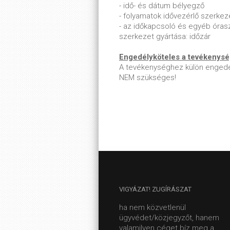
- idő- és dátum bélyegző
- folyamatok idővezérlő szerkez
- az időkapcsoló és egyéb óras
szerkezet gyártása: időzár
Engedélyköteles a tevékenys
A tevékenységhez külön engedé
NEM szükséges!
VIGYÁZAT!
ZUGÍRÁSZAT
ha nem közvetlenül
ügyvédet/közjegyzőt, hanem
valamilyen céget bíz meg a