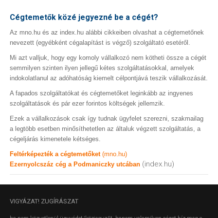
Cégtemetők közé jegyezné be a cégét?
Az mno.hu és az index.hu alábbi cikkeiben olvashat a cégtemetőnek
nevezett (egyébként cégalapítást is végző) szolgáltató esetéről.
Mi azt valljuk, hogy egy komoly vállalkozó nem kötheti össze a cégét
semmilyen szinten ilyen jellegű kétes szolgáltatásokkal, amelyek
indokolatlanul az adóhatóság kiemelt célpontjává teszik vállalkozását.
A fapados szolgáltatókat és cégtemetőket leginkább az ingyenes
szolgáltatások és pár ezer forintos költségek jellemzik.
Ezek a vállalkozások csak így tudnak ügyfelet szerezni, szakmailag
a legtöbb esetben minősíthetetlen az általuk végzett szolgáltatás, a
cégeljárás kimenetele kétséges.
Feltérképezték a cégtemetőket
(mno.hu)
(index.hu)
Ezernyolcszáz cég a Podmaniczky utcában
VIGYÁZAT!
ZUGÍRÁSZAT