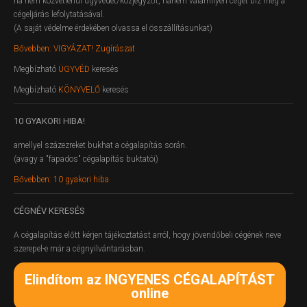
ha nem közvetlenül ügyvédet/közjegyzőt, hanem valamilyen céget bíz meg a
cégeljárás lefolytatásával.
(A saját védelme érdekében olvassa el összállításunkat)
Bővebben: VIGYÁZAT! Zugírászat
Megbízható
ÜGYVÉD
keresés
Megbízható
KÖNYVELŐ
keresés
10
GYAKORI HIBA!
amellyel százezreket bukhat a cégalapítás során.
(avagy a "fapados" cégalapítás buktatói)
Bővebben: 10 gyakori hiba
CÉGNÉV
KERESÉS
A cégalapítás előtt kérjen tájékoztatást arról, hogy jövendőbeli cégének neve
szerepel-e már a cégnyilvántarásban.
Elindítom az INGYENES CÉGALAPÍTÁST
online