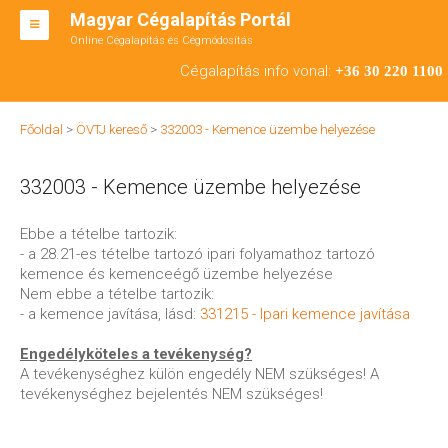
Magyar Cégalapítás Portál
Online Cégalapítás és Cégmódosítás
KFT ALAPÍTÁS
Cégalapítás info vonal:
+36 30 220 1100
BT ALAPÍTÁS
Főoldal
>
ÖVTJ kereső
>
332003 - Kemence üzembe helyezése
RT ALAPÍTÁS
332003 - Kemence üzembe helyezése
CÉGMÓDOSÍTÁS
ÁTALAKULÁS
Ebbe a tételbe tartozik:
- a 28.21-es tételbe tartozó ipari folyamathoz tartozó
TEÁOR SZÁMOK '08
kemence és kemenceégő üzembe helyezése
Nem ebbe a tételbe tartozik:
ENGEDÉLYKÖTELES
- a kemence javítása, lásd:
331215 - Ipari kemence javítása
KAPCSOLAT
Engedélyköteles a tevékenység?
A tevékenységhez külön engedély NEM szükséges! A
IRODÁK
tevékenységhez bejelentés NEM szükséges!