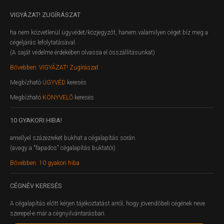
VIGYÁZAT!
ZUGÍRÁSZAT
ha nem közvetlenül ügyvédet/közjegyzőt, hanem valamilyen céget bíz meg a
cégeljárás lefolytatásával.
(A saját védelme érdekében olvassa el összállításunkat)
Bővebben: VIGYÁZAT! Zugírászat
Megbízható
ÜGYVÉD
keresés
Megbízható
KÖNYVELŐ
keresés
10
GYAKORI HIBA!
amellyel százezreket bukhat a cégalapítás során.
(avagy a "fapados" cégalapítás buktatói)
Bővebben: 10 gyakori hiba
CÉGNÉV
KERESÉS
A cégalapítás előtt kérjen tájékoztatást arról, hogy jövendőbeli cégének neve
szerepel-e már a cégnyilvántarásban.