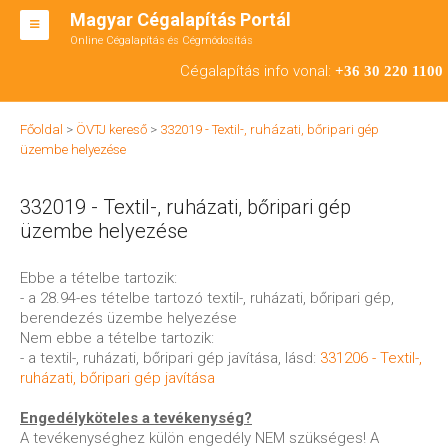
Magyar Cégalapítás Portál
Online Cégalapítás és Cégmódosítás
KFT ALAPÍTÁS
Cégalapítás info vonal:
+36 30 220 1100
BT ALAPÍTÁS
Főoldal
>
ÖVTJ kereső
>
332019 - Textil-, ruházati, bőripari gép
RT ALAPÍTÁS
üzembe helyezése
CÉGMÓDOSÍTÁS
332019 - Textil-, ruházati, bőripari gép
ÁTALAKULÁS
üzembe helyezése
TEÁOR SZÁMOK '08
Ebbe a tételbe tartozik:
- a 28.94-es tételbe tartozó textil-, ruházati, bőripari gép,
ENGEDÉLYKÖTELES
berendezés üzembe helyezése
Nem ebbe a tételbe tartozik:
KAPCSOLAT
- a textil-, ruházati, bőripari gép javítása, lásd:
331206 - Textil-,
ruházati, bőripari gép javítása
IRODÁK
Engedélyköteles a tevékenység?
A tevékenységhez külön engedély NEM szükséges! A