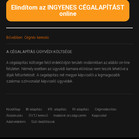
Elindítom az INGYENES CÉGALAPÍTÁST
online
Bővebben: Cégnév keresés
A
CÉGALAPÍTÁS ÜGYVÉDI KÖLTSÉGE
A cégalapítás költségei felől érdeklődjön területi irodáinkban az alábbi on-line
felületen.
Némely esetben az ügyvédi kamara előírásai nem teszik lehetővé a
díjak feltüntetését. A cegalapitas.net megyei képviselői a legmagasabb
szakmai színvonalat képviselő ügyvédek.
Kezdőlap
Bt alapítás
Kft. alapítás
Rt alapítás
Cégmódosítás
Átalakulás
ÖVTJ kereső
Irodáink országszerte
Kapcsolat
Adatvédelem
Süti beállítások