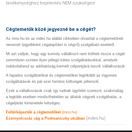
tevékenységhez bejelentés NEM szükséges!
Cégtemetők közé jegyezné be a cégét?
Az mno.hu és az index.hu alábbi cikkeiben olvashat a cégtemetőnek
nevezett (egyébként cégalapítást is végző) szolgáltató esetéről.
Mi azt valljuk, hogy egy komoly vállalkozó nem kötheti össze a cégét
semmilyen szinten ilyen jellegű kétes szolgáltatásokkal, amelyek
indokolatlanul az adóhatóság kiemelt célpontjává teszik vállalkozását.
A fapados szolgáltatókat és cégtemetőket leginkább az ingyenes
szolgáltatások és pár ezer forintos költségek jellemzik.
Ezek a vállalkozások csak így tudnak ügyfelet szerezni, szakmailag
a legtöbb esetben minősíthetetlen az általuk végzett szolgáltatás, a
cégeljárás kimenetele kétséges.
Feltérképezték a cégtemetőket
(mno.hu)
(index.hu)
Ezernyolcszáz cég a Podmaniczky utcában