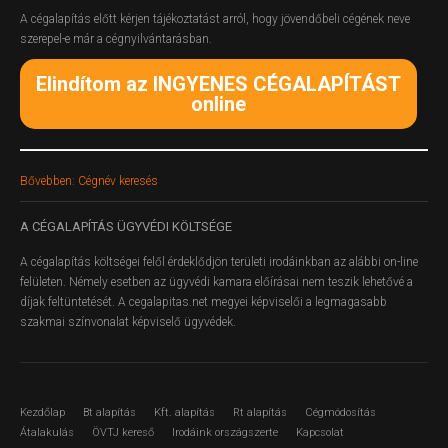
A cégalapítás előtt kérjen tájékoztatást arról, hogy jövendőbeli cégének neve
szerepel-e már a cégnyilvántarásban.
Elindítom az INGYENES CÉGALAPÍTÁST
online
Bővebben: Cégnév keresés
A
CÉGALAPÍTÁS ÜGYVÉDI KÖLTSÉGE
A cégalapítás költségei felől érdeklődjön területi irodáinkban az alábbi on-line
felületen.
Némely esetben az ügyvédi kamara előírásai nem teszik lehetővé a
díjak feltüntetését. A cegalapitas.net megyei képviselői a legmagasabb
szakmai színvonalat képviselő ügyvédek.
Kezdőlap
Bt alapítás
Kft. alapítás
Rt alapítás
Cégmódosítás
Átalakulás
ÖVTJ kereső
Irodáink országszerte
Kapcsolat