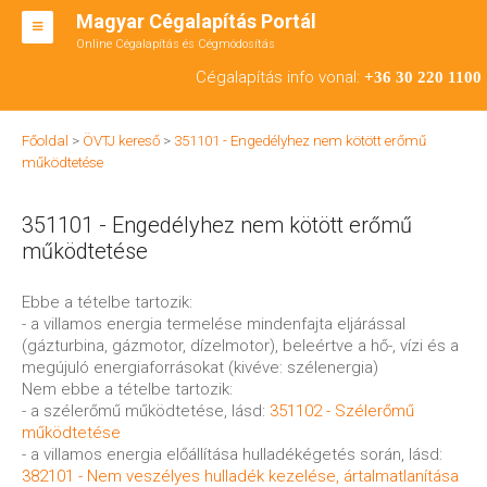
Magyar Cégalapítás Portál
Online Cégalapítás és Cégmódosítás
KFT ALAPÍTÁS
Cégalapítás info vonal:
+36 30 220 1100
BT ALAPÍTÁS
Főoldal
>
ÖVTJ kereső
>
351101 - Engedélyhez nem kötött erőmű
RT ALAPÍTÁS
működtetése
CÉGMÓDOSÍTÁS
351101 - Engedélyhez nem kötött erőmű
ÁTALAKULÁS
működtetése
TEÁOR SZÁMOK '08
Ebbe a tételbe tartozik:
- a villamos energia termelése mindenfajta eljárással
ENGEDÉLYKÖTELES
(gázturbina, gázmotor, dízelmotor), beleértve a hő-, vízi és a
megújuló energiaforrásokat (kivéve: szélenergia)
KAPCSOLAT
Nem ebbe a tételbe tartozik:
- a szélerőmű működtetése, lásd:
351102 - Szélerőmű
IRODÁK
működtetése
- a villamos energia előállítása hulladékégetés során, lásd:
382101 - Nem veszélyes hulladék kezelése, ártalmatlanítása