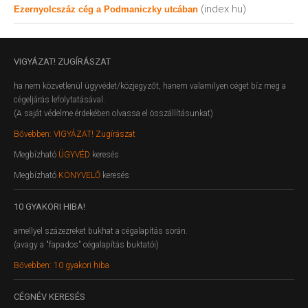
(index.hu)
Ezernyolcszáz cég a Podmaniczky utcában
VIGYÁZAT!
ZUGÍRÁSZAT
ha nem közvetlenül ügyvédet/közjegyzőt, hanem valamilyen céget bíz meg a
cégeljárás lefolytatásával.
(A saját védelme érdekében olvassa el összállításunkat)
Bővebben: VIGYÁZAT! Zugírászat
Megbízható
ÜGYVÉD
keresés
Megbízható
KÖNYVELŐ
keresés
10
GYAKORI HIBA!
amellyel százezreket bukhat a cégalapítás során.
(avagy a "fapados" cégalapítás buktatói)
Bővebben: 10 gyakori hiba
CÉGNÉV
KERESÉS