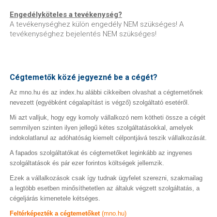
Engedélyköteles a tevékenység?
A tevékenységhez külön engedély NEM szükséges! A
tevékenységhez bejelentés NEM szükséges!
Cégtemetők közé jegyezné be a cégét?
Az mno.hu és az index.hu alábbi cikkeiben olvashat a cégtemetőnek
nevezett (egyébként cégalapítást is végző) szolgáltató esetéről.
Mi azt valljuk, hogy egy komoly vállalkozó nem kötheti össze a cégét
semmilyen szinten ilyen jellegű kétes szolgáltatásokkal, amelyek
indokolatlanul az adóhatóság kiemelt célpontjává teszik vállalkozását.
A fapados szolgáltatókat és cégtemetőket leginkább az ingyenes
szolgáltatások és pár ezer forintos költségek jellemzik.
Ezek a vállalkozások csak így tudnak ügyfelet szerezni, szakmailag
a legtöbb esetben minősíthetetlen az általuk végzett szolgáltatás, a
cégeljárás kimenetele kétséges.
Feltérképezték a cégtemetőket
(mno.hu)