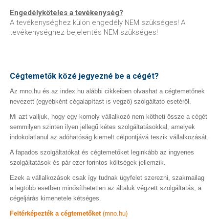
Engedélyköteles a tevékenység?
A tevékenységhez külön engedély NEM szükséges! A
tevékenységhez bejelentés NEM szükséges!
Cégtemetők közé jegyezné be a cégét?
Az mno.hu és az index.hu alábbi cikkeiben olvashat a cégtemetőnek
nevezett (egyébként cégalapítást is végző) szolgáltató esetéről.
Mi azt valljuk, hogy egy komoly vállalkozó nem kötheti össze a cégét
semmilyen szinten ilyen jellegű kétes szolgáltatásokkal, amelyek
indokolatlanul az adóhatóság kiemelt célpontjává teszik vállalkozását.
A fapados szolgáltatókat és cégtemetőket leginkább az ingyenes
szolgáltatások és pár ezer forintos költségek jellemzik.
Ezek a vállalkozások csak így tudnak ügyfelet szerezni, szakmailag
a legtöbb esetben minősíthetetlen az általuk végzett szolgáltatás, a
cégeljárás kimenetele kétséges.
Feltérképezték a cégtemetőket
(mno.hu)