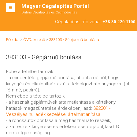
Magyar Cégalapítás Portál
Online Cégalapítás és Cégmódosítás
KFT ALAPÍTÁS
Cégalapítás info vonal:
+36 30 220 1100
BT ALAPÍTÁS
Főoldal
>
ÖVTJ kereső
>
383103 - Gépjármű bontása
RT ALAPÍTÁS
383103 - Gépjármű bontása
CÉGMÓDOSÍTÁS
ÁTALAKULÁS
Ebbe a tételbe tartozik:
- a mindenféle gépjármű bontása, abból a célból, hogy
TEÁOR SZÁMOK '08
kinyerjék és elkülönítsék az újra feldolgozható anyagokat (pl.
fémmé, papírrá).
ENGEDÉLYKÖTELES
Nem ebbe a tételbe tartozik:
- a használt gépjárművek ártalmatlanítása a kártékony
KAPCSOLAT
hatások megszüntetése érdekében, lásd:
382201 -
Veszélyes hulladék kezelése, ártalmatlanítása
IRODÁK
- a roncsautók bontása a még használható részeik,
alkatrészeik kinyerése és értékesítése céljából, lásd: G
nemzetgazdasági ág