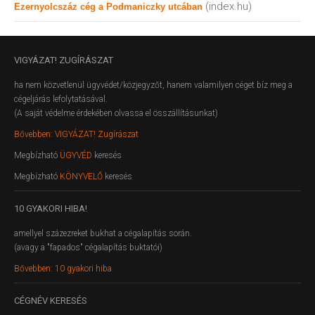
(index.hu)
Ezernyolcszáz cég a Podmaniczky utcában
VIGYÁZAT!
ZUGÍRÁSZAT
ha nem közvetlenül ügyvédet/közjegyzőt, hanem valamilyen céget bíz meg a
cégeljárás lefolytatásával.
(A saját védelme érdekében olvassa el összállításunkat)
Bővebben: VIGYÁZAT! Zugírászat
Megbízható
ÜGYVÉD
keresés
Megbízható
KÖNYVELŐ
keresés
10
GYAKORI HIBA!
amellyel százezreket bukhat a cégalapítás során.
(avagy a "fapados" cégalapítás buktatói)
Bővebben: 10 gyakori hiba
CÉGNÉV
KERESÉS