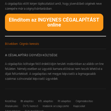
A cégalapítás előtt kérjen tájékoztatást arról, hogy jövendőbeli cégének neve
szerepel-e már a cégnyilvántarásban.
Elindítom az INGYENES CÉGALAPÍTÁST
online
Bővebben: Cégnév keresés
A
CÉGALAPÍTÁS ÜGYVÉDI KÖLTSÉGE
A cégalapítás költségei felől érdeklődjön területi irodáinkban az alábbi on-line
felületen.
Némely esetben az ügyvédi kamara előírásai nem teszik lehetővé a
díjak feltüntetését. A cegalapitas.net megyei képviselői a legmagasabb
szakmai színvonalat képviselő ügyvédek.
Kezdőlap
Bt alapítás
Kft. alapítás
Rt alapítás
Cégmódosítás
Átalakulás
ÖVTJ kereső
Irodáink országszerte
Kapcsolat