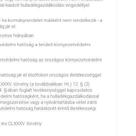
tal kiadott hulladékgazdálkodási engedéllyel
 ha kormányrendelet másként nem rendelkezik - a
g jár el.
kezése hiányában
tvédelmi hatóság a területi környezetvédelmi
zetvédelmi hatóság az országos környezetvédelmi
atóság jár el elsőfokon országos illetékességgel
LXXXV. törvény (a továbbiakban: Ht.) 12. § (2)
. §-ában foglalt tevékenységgel kapcsolatos
édelmi hatóságként, ha a hulladékgazdálkodással
egszerzése vagy a nyilvántartásba vétel iránti
védelmi hatóság hatáskörét érintő illetékességi
. évi CLXXXV. törvény