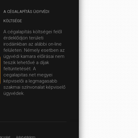
A
CÉGALAPÍTÁS ÜGYVÉDI
KÖLTSÉGE
A cégalapítás költségei felől
érdeklődjön területi
irodáinkban az alábbi on-line
felületen.
Némely esetben az
ügyvédi kamara előírásai nem
teszik lehetővé a díjak
feltüntetését. A
cegalapitas.net megyei
képviselői a legmagasabb
szakmai színvonalat képviselő
ügyvédek.
pcsolat
Adatvédelem