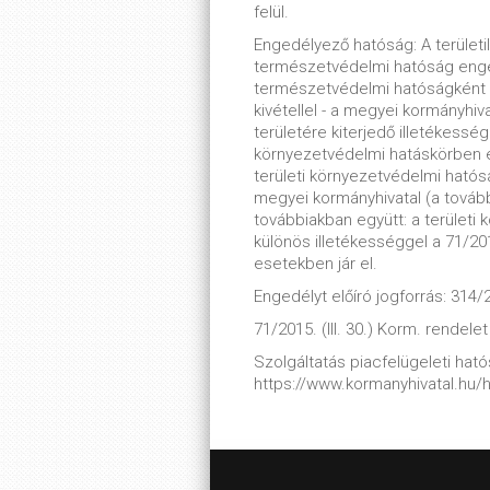
felül.
Engedélyező hatóság: A területi
természetvédelmi hatóság enge
természetvédelmi hatóságként m
kivétellel - a megyei kormányhiv
területére kiterjedő illetékessé
környezetvédelmi hatáskörben e
területi környezetvédelmi ható
megyei kormányhivatal (a tovább
továbbiakban együtt: a terület
különös illetékességgel a 71/2015
esetekben jár el.
Engedélyt előíró jogforrás: 314/2
71/2015. (III. 30.) Korm. rendelet
Szolgáltatás piacfelügeleti hatós
https://www.kormanyhivatal.hu/