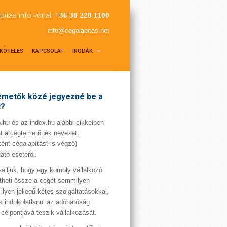
pítás info vonal:
+36 30 220 1100
info@cegalapitas.net
KÖTELES
KAPCSOLAT
IRODÁK
metők közé jegyezné be a
t?
hu és az index.hu alábbi cikkeiben
t a cégtemetőnek nevezett
ént cégalapítást is végző)
tató esetéről.
valljuk, hogy egy komoly vállalkozó
theti össze a cégét semmilyen
 ilyen jellegű kétes szolgáltatásokkal,
 indokolatlanul az adóhatóság
 célpontjává teszik vállalkozását.