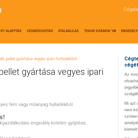
Cégala
l
RT ALAPÍTÁS
CÉGMÓDOSÍTÁS
ÁTALAKULÁS
TEÁOR SZÁMOK '08
ENGEDÉLY
Cégte
ett, pellet gyártása vegyes ipari hulladékból
cégé
pellet gyártása vegyes ipari
Az mno.
olvasha
(egyébk
szolgál
Mi azt 
vegyes fém vagy műanyag hulladékból
nem kö
ég?
szinten
kgazdálkodási engedély köteles gyűjtése,
amelyek
kiemelt