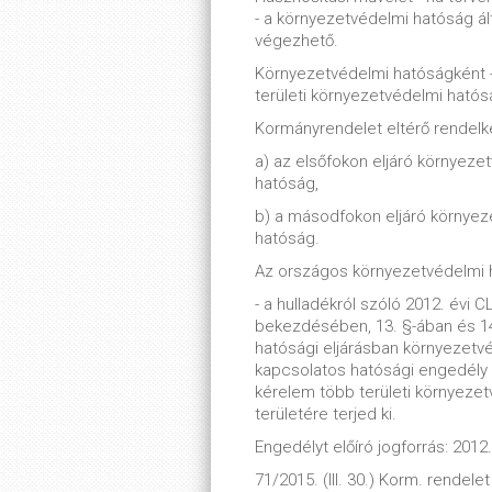
- a környezetvédelmi hatóság ál
végezhető.
Környezetvédelmi hatóságként -
területi környezetvédelmi hatósá
Kormányrendelet eltérő rendel
a) az elsőfokon eljáró környeze
hatóság,
b) a másodfokon eljáró környe
hatóság.
Az országos környezetvédelmi h
- a hulladékról szóló 2012. évi C
bekezdésében, 13. §-ában és 14
hatósági eljárásban környezetv
kapcsolatos hatósági engedély m
kérelem több területi környezet
területére terjed ki.
Engedélyt előíró jogforrás: 2012
71/2015. (III. 30.) Korm. rendelet