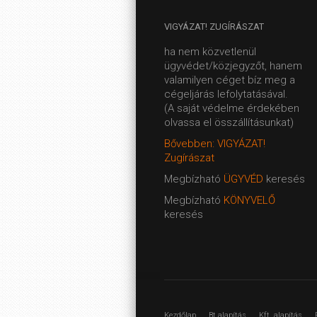
VIGYÁZAT!
ZUGÍRÁSZAT
ha nem közvetlenül
ügyvédet/közjegyzőt, hanem
valamilyen céget bíz meg a
cégeljárás lefolytatásával.
(A saját védelme érdekében
olvassa el összállításunkat)
Bővebben: VIGYÁZAT!
Zugírászat
Megbízható
ÜGYVÉD
keresés
Megbízható
KÖNYVELŐ
keresés
Kezdőlap
Bt alapítás
Kft. alapítás