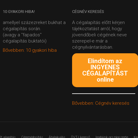
10
GYAKORI HIBA!
CÉGNÉV
KERESÉS
amellyel százezreket bukhat a
A cégalapítás előtt kérjen
cégalapítás során.
tájékoztatást arról, hogy
(avagy a "fapados"
jövendőbeli cégének neve
cégalapítás buktatói)
szerepel-e már a
cégnyilvántarásban.
Bővebben: 10 gyakori hiba
Elindítom az
INGYENES
CÉGALAPÍTÁST
online
Bővebben: Cégnév keresés
Rt alapítás
Cégmódosítás
Átalakulás
ÖVTJ kereső
Irodáink országszerte
Ka