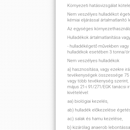
Környezeti hatásvizsgálat köte
Nem veszélyes hulladékot égetés
kémiai eljárással ártalmatlanító
Az egységes környezethasznála
Hulladékok ártalmatlanítása vag
- hulladékégető művekben vagy
hulladékok esetében 3 tonna/óra
Nem veszélyes hulladékok
a) hasznosítása, vagy ezekre irá
tevékenységek összessége 75 to
vagy több tevékenység szerint, 
május 21-i 91/271/EGK tanácsi i
kivételével:
aa) biológiai kezelés,
ab) hulladék előkezelése égetés
ac) salak és hamu kezelése,
b) kizárólag anaerob lebontáss