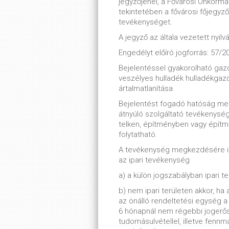
jegyzőjénél, a Fővárosi Önkormán
tekintetében a fővárosi főjegyzőn
tevékenységet.
A jegyző az általa vezetett nyilv
Engedélyt előíró jogforrás: 57/20
Bejelentéssel gyakorolható g
veszélyes hulladék hulladékgazd
ártalmatlanítása
Bejelentést fogadó hatóság meg
átnyúló szolgáltató tevékenység 
telken, építményben vagy építm
folytatható.
A tevékenység megkezdésére ir
az ipari tevékenység
a) a külön jogszabályban ipari t
b) nem ipari területen akkor, h
az önálló rendeltetési egység 
6 hónapnál nem régebbi jogerős
tudomásulvétellel, illetve fenn