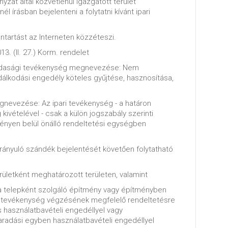
yzat által közvetlenül igazgatott terület
él írásban bejelenteni a folytatni kívánt ipari
ántartást az Interneten közzéteszi.
13. (II. 27.) Korm. rendelet
azdasági tevékenység megnevezése: Nem
álkodási engedély köteles gyűjtése, hasznosítása,
nevezése: Az ipari tevékenység - a határon
kivételével - csak a külön jogszabály szerinti
ényen belül önálló rendeltetési egységben
ányuló szándék bejelentését követően folytatható
erületként meghatározott területen, valamint
a a telepként szolgáló építmény vagy építményben
a tevékenység végzésének megfelelő rendeltetésre
 használatbavételi engedéllyel vagy
maradási egyben használatbavételi engedéllyel