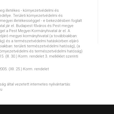
leg illetékes - környezetvédelmi és
délye. Területi környezetvédelmi és
egyei illetékességgel - e bekezdésben foglalt
atal jár el. Budapest főváros és Pest megye
ggel a Pest Megyei Kormányhivatal ár el. A
ljáró megyei kormányhivatal (a továbbiakban:
ság) és a természetvédelmi hatáskörben eljáró
iakban: területi természetvédelmi hatóság), (a
i környezetvédelmi és természetvédelmi hatóság)
. (III. 30.) Korm. rendelet 3. melléklet szerinti
005. (XII. 25.) Korm. rendelet
ág által vezetett internetes nyilvántartás:
hu