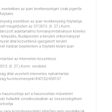
t esetekben az ipari tevékenységet csak jogerős
olytatni.
kenység esetében az ipari tevékenység folytatója
ét megelőzően az 57/2013. (II. 27.) Korm.
tározott adattartalmú formanyomtatványon köteles
es település, Budapesten a kerületi önkormányzat
yzat által közvetlenül igazgatott terület
él írásban bejelenteni a folytatni kívánt ipari
ántartást az Interneten közzéteszi.
2013. (II. 27.) Korm. rendelet
ág által vezetett internetes nyilvántartás:
szag.hu/intezmenyek/450132/450157
 hasznosítója azt a hasznosítási műveletet
andó hulladék vonatkozásában az összességében
ztosítja.
ény vagy kormányrendelet eltérően nem rendelkezik