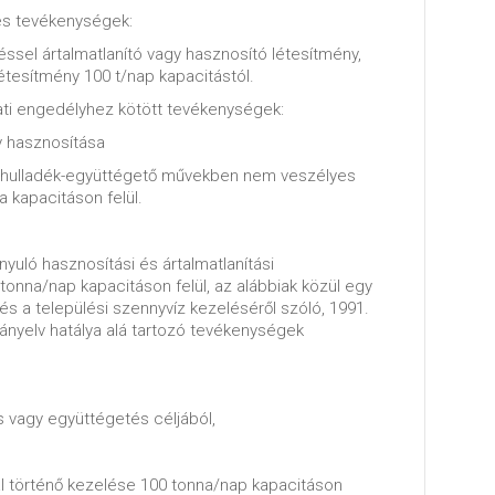
les tevékenységek:
sel ártalmatlanító vagy hasznosító létesítmény,
 létesítmény 100 t/nap kapacitástól.
ti engedélyhez kötött tevékenységek:
y hasznosítása
 hulladék-együttégető művekben nem veszélyes
 kapacitáson felül.
nyuló hasznosítási és ártalmatlanítási
nna/nap kapacitáson felül, az alábbiak közül egy
és a települési szennyvíz kezeléséről szóló, 1991.
rányelv hatálya alá tartozó tevékenységek
 vagy együttégetés céljából,
al történő kezelése 100 tonna/nap kapacitáson