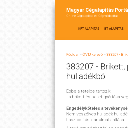
Magyar Cégalapítás Portá
Online Cégalapítás és Cégmódosítás
KFT ALAPÍTÁS
BT ALAPÍTÁS
Főoldal
>
ÖVTJ kereső
>
383207 - Brik
383207 - Brikett, 
hulladékból
Ebbe a tételbe tartozik:
- a brikett és pellet gyártása 
Engedélyköteles a tevékenys
Nem veszélyes hulladék hulladé
hasznosítása, ártalmatlanítása