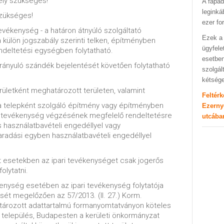
ly szükséges!
A fapad
leginká
zükséges!
ezer fo
evékenység - a határon átnyúló szolgáltató
Ezek a 
a külön jogszabály szerinti telken, építményben
ügyfele
ndeltetési egységben folytatható.
esetben
ányuló szándék bejelentését követően folytatható
szolgál
kétség
erületként meghatározott területen, valamint
Feltér
a a telepként szolgáló építmény vagy építményben
Ezerny
a tevékenység végzésének megfelelő rendeltetésre
utcába
 használatbavételi engedéllyel vagy
maradási egyben használatbavételi engedéllyel
t esetekben az ipari tevékenységet csak jogerős
olytatni.
kenység esetében az ipari tevékenység folytatója
ét megelőzően az 57/2013. (II. 27.) Korm.
tározott adattartalmú formanyomtatványon köteles
es település, Budapesten a kerületi önkormányzat