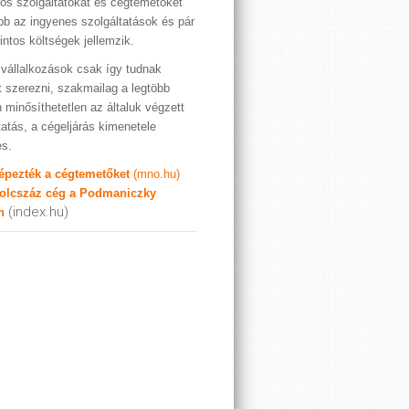
os szolgáltatókat és cégtemetőket
bb az ingyenes szolgáltatások és pár
rintos költségek jellemzik.
vállalkozások csak így tudnak
t szerezni, szakmailag a legtöbb
 minősíthetetlen az általuk végzett
tatás, a cégeljárás kimenetele
es.
képezték a cégtemetőket
(mno.hu)
olcszáz cég a Podmaniczky
(index.hu)
n