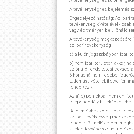
A tevékenységhez külön engedé
A tevékenységhez bejelentés s
Engedélyező hatóság: Az ipari t
tevékenység kivételével - csak 
vagy építményen belül önálló re
A tevékenység megkezdésére ir
az ipari tevékenység
a) a külön jogszabályban ipari t
b) nem ipari területen akkor, h
az önálló rendeltetési egység 
6 hónapnál nem régebbi jogerős
tudomásulvétellel, illetve fenn
rendelkezik.
Az a)-b) pontokban nem említet
telepengedély birtokában lehet f
Bejelentéshez kötött ipari tevé
az ipari tevékenység megkezdés
rendelet 3. mellékletben megha
a telep fekvése szerint illeték