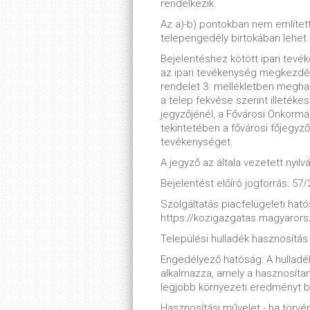
rendelkezik.
Az a)-b) pontokban nem említet
telepengedély birtokában lehet f
Bejelentéshez kötött ipari tevé
az ipari tevékenység megkezdés
rendelet 3. mellékletben megha
a telep fekvése szerint illeték
jegyzőjénél, a Fővárosi Önkormán
tekintetében a fővárosi főjegyzőn
tevékenységet.
A jegyző az általa vezetett nyilv
Bejelentést előíró jogforrás: 57/
Szolgáltatás piacfelügeleti hatós
https://kozigazgatas.magyaror
Települési hulladék hasznosítás
Engedélyező hatóság: A hulladék
alkalmazza, amely a hasznosít
legjobb környezeti eredményt bi
Hasznosítási művelet - ha törv