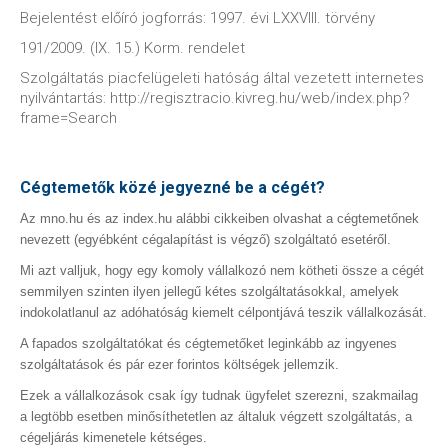
Bejelentést előíró jogforrás: 1997. évi LXXVIII. törvény
191/2009. (IX. 15.) Korm. rendelet
Szolgáltatás piacfelügeleti hatóság által vezetett internetes
nyilvántartás: http://regisztracio.kivreg.hu/web/index.php?
frame=Search
Cégtemetők közé jegyezné be a cégét?
Az mno.hu és az index.hu alábbi cikkeiben olvashat a cégtemetőnek
nevezett (egyébként cégalapítást is végző) szolgáltató esetéről.
Mi azt valljuk, hogy egy komoly vállalkozó nem kötheti össze a cégét
semmilyen szinten ilyen jellegű kétes szolgáltatásokkal, amelyek
indokolatlanul az adóhatóság kiemelt célpontjává teszik vállalkozását.
A fapados szolgáltatókat és cégtemetőket leginkább az ingyenes
szolgáltatások és pár ezer forintos költségek jellemzik.
Ezek a vállalkozások csak így tudnak ügyfelet szerezni, szakmailag
a legtöbb esetben minősíthetetlen az általuk végzett szolgáltatás, a
cégeljárás kimenetele kétséges.