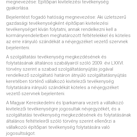
megnevezése: Építőipari kivitelezési tevékenység
gyakorlása.
Bejelentést fogadó hatóság megnevezése: Aki üzletszerű
gazdasági tevékenységként építőipari kivitelezési
tevékenységet kíván folytatni, annak rendelkezni kell a
kormányrendeletben meghatározott feltételekkel és köteles
az erre irányuló szándékát a névjegyzéket vezető szervnek
bejelenteni.
A szolgáltatási tevékenység megkezdésének és
folytatásának általános szabályairól szóló 2009. évi LXXVI.
törvény szerint a szabad szolgáltatásnyújtás jogával
rendelkező szolgáltató határon átnyúló szolgáltatásnyújtás
keretében történő vállalkozó kivitelezői tevékenység
folytatására irányuló szándékát köteles a névjegyzéket
vezető szervnek bejelenteni.
A Magyar Kereskedelmi és Iparkamara vezeti a vállalkozó
kivitelezői tevékenységre jogosultak névjegyzékét, és a
szolgáltatási tevékenység megkezdésének és folytatásának
általános feltételeiről szóló törvény szerint ellenőrzi a
vállalkozói építőipari tevékenység folytatására való
jogosultságot.