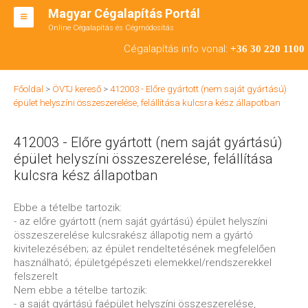
Magyar Cégalapítás Portál
Online Cégalapítás és Cégmódosítás
KFT ALAPÍTÁS
Cégalapítás info vonal:
+36 30 220 1100
BT ALAPÍTÁS
Főoldal
>
ÖVTJ kereső
>
412003 - Előre gyártott (nem saját gyártású)
RT ALAPÍTÁS
épület helyszíni összeszerelése, felállítása kulcsra kész állapotban
CÉGMÓDOSÍTÁS
412003 - Előre gyártott (nem saját gyártású)
ÁTALAKULÁS
épület helyszíni összeszerelése, felállítása
kulcsra kész állapotban
TEÁOR SZÁMOK '08
Ebbe a tételbe tartozik:
ENGEDÉLYKÖTELES
- az előre gyártott (nem saját gyártású) épület helyszíni
összeszerelése kulcsrakész állapotig nem a gyártó
KAPCSOLAT
kivitelezésében; az épület rendeltetésének megfelelően
használható; épületgépészeti elemekkel/rendszerekkel
IRODÁK
felszerelt
Nem ebbe a tételbe tartozik:
- a saját gyártású faépület helyszíni összeszerelése,