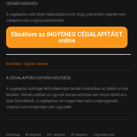
CÉGNÉV
KERESÉS
A cégalapítás előtt kérjen tájékoztatást arról, hogy jövendőbeli cégének neve
szerepel-e már a cégnyilvántarásban.
Elindítom az INGYENES CÉGALAPÍTÁST
online
Bővebben: Cégnév keresés
A
CÉGALAPÍTÁS ÜGYVÉDI KÖLTSÉGE
A cégalapítás költségei felől érdeklődjön területi irodáinkban az alábbi on-line
felületen.
Némely esetben az ügyvédi kamara előírásai nem teszik lehetővé a
díjak feltüntetését. A cegalapitas.net megyei képviselői a legmagasabb
szakmai színvonalat képviselő ügyvédek.
Kezdőlap
Bt alapítás
Kft. alapítás
Rt alapítás
Cégmódosítás