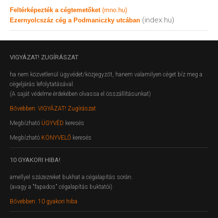
Feltérképezték a cégtemetőket
(mno.hu)
(index.hu)
Ezernyolcszáz cég a Podmaniczky utcában
VIGYÁZAT!
ZUGÍRÁSZAT
ha nem közvetlenül ügyvédet/közjegyzőt, hanem valamilyen céget bíz meg a
cégeljárás lefolytatásával.
(A saját védelme érdekében olvassa el összállításunkat)
Bővebben: VIGYÁZAT! Zugírászat
Megbízható
ÜGYVÉD
keresés
Megbízható
KÖNYVELŐ
keresés
10
GYAKORI HIBA!
amellyel százezreket bukhat a cégalapítás során.
(avagy a "fapados" cégalapítás buktatói)
Bővebben: 10 gyakori hiba