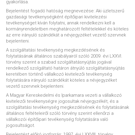
gyakorlása.
Bejelentést fogadó hatóság megnevezése: Aki üzletszerű
gazdasági tevékenységként építőipari kivitelezési
tevékenységet kíván folytatni, annak rendelkezni kell a
kormányrendeletben meghatározott feltételekkel és köteles
az erre irányuló szándékát a névjegyzéket vezető szervnek
bejelenteni.
A szolgáltatási tevékenység megkezdésének és
folytatásának általános szabályairól szóló 2009. évi LXXVI.
törvény szerint a szabad szolgáltatásnyújtás jogával
rendelkező szolgáltató határon átnyúló szolgáltatásnyújtás
keretében történő vállalkozó kivitelezői tevékenység
folytatására irányuló szándékát köteles a névjegyzéket
vezető szervnek bejelenteni.
A Magyar Kereskedelmi és Iparkamara vezeti a vállalkozó
kivitelezői tevékenységre jogosultak névjegyzékét, és a
szolgáltatási tevékenység megkezdésének és folytatásának
általános feltételeiről szóló törvény szerint ellenőrzi a
vállalkozói építőipari tevékenység folytatására való
jogosultságot.
Bejelentést előíró jogforrás: 1997. évi LXXVIII. törvény