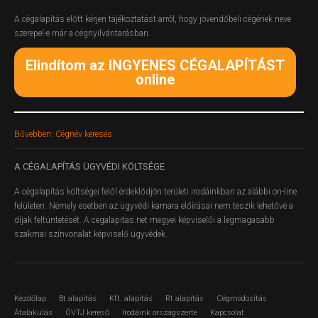
A cégalapítás előtt kérjen tájékoztatást arról, hogy jövendőbeli cégének neve
szerepel-e már a cégnyilvántarásban.
Elindítom az INGYENES CÉGALAPÍTÁST
online
Bővebben: Cégnév keresés
A
CÉGALAPÍTÁS ÜGYVÉDI KÖLTSÉGE
A cégalapítás költségei felől érdeklődjön területi irodáinkban az alábbi on-line
felületen.
Némely esetben az ügyvédi kamara előírásai nem teszik lehetővé a
díjak feltüntetését. A cegalapitas.net megyei képviselői a legmagasabb
szakmai színvonalat képviselő ügyvédek.
Kezdőlap
Bt alapítás
Kft. alapítás
Rt alapítás
Cégmódosítás
Átalakulás
ÖVTJ kereső
Irodáink országszerte
Kapcsolat