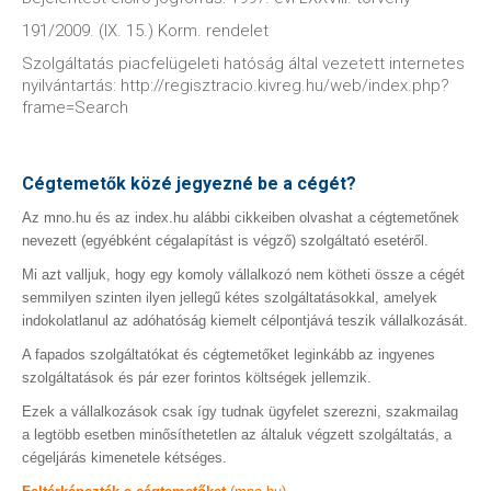
191/2009. (IX. 15.) Korm. rendelet
Szolgáltatás piacfelügeleti hatóság által vezetett internetes
nyilvántartás: http://regisztracio.kivreg.hu/web/index.php?
frame=Search
Cégtemetők közé jegyezné be a cégét?
Az mno.hu és az index.hu alábbi cikkeiben olvashat a cégtemetőnek
nevezett (egyébként cégalapítást is végző) szolgáltató esetéről.
Mi azt valljuk, hogy egy komoly vállalkozó nem kötheti össze a cégét
semmilyen szinten ilyen jellegű kétes szolgáltatásokkal, amelyek
indokolatlanul az adóhatóság kiemelt célpontjává teszik vállalkozását.
A fapados szolgáltatókat és cégtemetőket leginkább az ingyenes
szolgáltatások és pár ezer forintos költségek jellemzik.
Ezek a vállalkozások csak így tudnak ügyfelet szerezni, szakmailag
a legtöbb esetben minősíthetetlen az általuk végzett szolgáltatás, a
cégeljárás kimenetele kétséges.