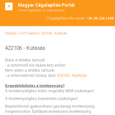
Magyar Cégalapítás Portál
Online Cégalapítás és Cégmódosítás
KFT ALAPÍTÁS
Cégalapítás info vonal:
+36 30 220 1100
BT ALAPÍTÁS
Főoldal
>
ÖVTJ kereső
>
422106 - Kútásás
RT ALAPÍTÁS
422106 - Kútásás
CÉGMÓDOSÍTÁS
ÁTALAKULÁS
Ebbe a tételbe tartozik:
- a víztermelő kút ásása kézi erővel
TEÁOR SZÁMOK '08
Nem ebbe a tételbe tartozik:
- a víztermelő kút fúrása, lásd:
422105 - Kútfúrás
ENGEDÉLYKÖTELES
Engedélyköteles a tevékenység?
KAPCSOLAT
A tevékenységhez külön engedély NEM szükséges!
A tevékenységhez bejelentés szükséges!
IRODÁK
Bejelentéssel gyakorolható gazdasági tevékenység
megnevezése: Építőipari kivitelezési tevékenység