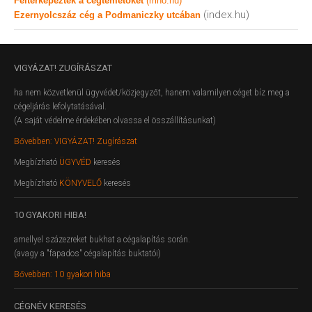
Feltérképezték a cégtemetőket
(mno.hu)
(index.hu)
Ezernyolcszáz cég a Podmaniczky utcában
VIGYÁZAT!
ZUGÍRÁSZAT
ha nem közvetlenül ügyvédet/közjegyzőt, hanem valamilyen céget bíz meg a
cégeljárás lefolytatásával.
(A saját védelme érdekében olvassa el összállításunkat)
Bővebben: VIGYÁZAT! Zugírászat
Megbízható
ÜGYVÉD
keresés
Megbízható
KÖNYVELŐ
keresés
10
GYAKORI HIBA!
amellyel százezreket bukhat a cégalapítás során.
(avagy a "fapados" cégalapítás buktatói)
Bővebben: 10 gyakori hiba
CÉGNÉV
KERESÉS