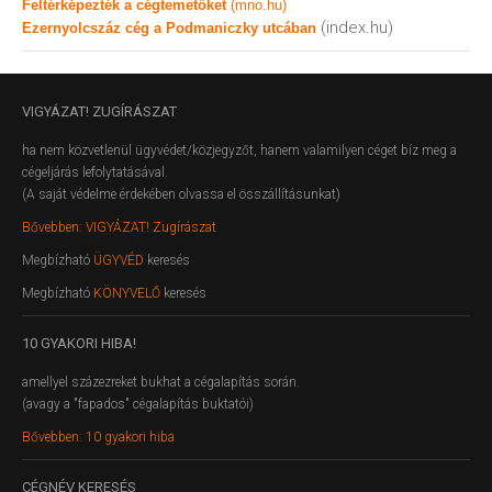
Feltérképezték a cégtemetőket
(mno.hu)
(index.hu)
Ezernyolcszáz cég a Podmaniczky utcában
VIGYÁZAT!
ZUGÍRÁSZAT
ha nem közvetlenül ügyvédet/közjegyzőt, hanem valamilyen céget bíz meg a
cégeljárás lefolytatásával.
(A saját védelme érdekében olvassa el összállításunkat)
Bővebben: VIGYÁZAT! Zugírászat
Megbízható
ÜGYVÉD
keresés
Megbízható
KÖNYVELŐ
keresés
10
GYAKORI HIBA!
amellyel százezreket bukhat a cégalapítás során.
(avagy a "fapados" cégalapítás buktatói)
Bővebben: 10 gyakori hiba
CÉGNÉV
KERESÉS