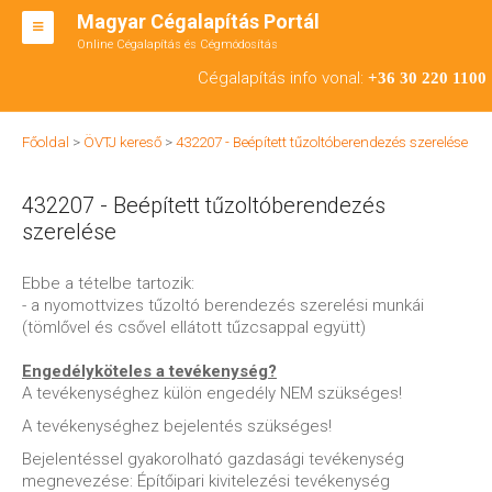
Magyar Cégalapítás Portál
Online Cégalapítás és Cégmódosítás
KFT ALAPÍTÁS
Cégalapítás info vonal:
+36 30 220 1100
BT ALAPÍTÁS
Főoldal
>
ÖVTJ kereső
>
432207 - Beépített tűzoltóberendezés szerelése
RT ALAPÍTÁS
432207 - Beépített tűzoltóberendezés
CÉGMÓDOSÍTÁS
szerelése
ÁTALAKULÁS
Ebbe a tételbe tartozik:
TEÁOR SZÁMOK '08
- a nyomottvizes tűzoltó berendezés szerelési munkái
(tömlővel és csővel ellátott tűzcsappal együtt)
ENGEDÉLYKÖTELES
Engedélyköteles a tevékenység?
KAPCSOLAT
A tevékenységhez külön engedély NEM szükséges!
A tevékenységhez bejelentés szükséges!
IRODÁK
Bejelentéssel gyakorolható gazdasági tevékenység
megnevezése: Építőipari kivitelezési tevékenység