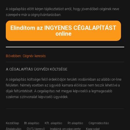
A cégalapítás előtt kérjen tájékoztatást arról, hogy jövendőbeli cégének neve
szerepel-e már a cégnyilvántarásban.
Elindítom az INGYENES CÉGALAPÍTÁST
online
Bővebben: Cégnév keresés
A
CÉGALAPÍTÁS ÜGYVÉDI KÖLTSÉGE
A cégalapítás költségei felől érdeklődjön területi irodáinkban az alábbi on-line
felületen.
Némely esetben az ügyvédi kamara előírásai nem teszik lehetővé a
díjak feltüntetését. A cegalapitas.net megyei képviselői a legmagasabb
szakmai színvonalat képviselő ügyvédek.
Kezdőlap
Bt alapítás
Kft. alapítás
Rt alapítás
Cégmódosítás
Átalakulás
ÖVTJ kereső
Irodáink országszerte
Kapcsolat