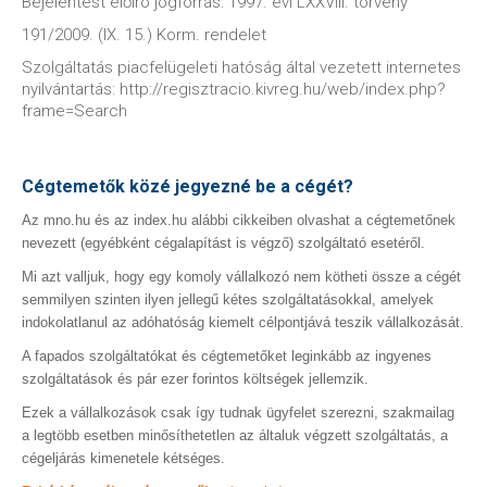
Bejelentést előíró jogforrás: 1997. évi LXXVIII. törvény
191/2009. (IX. 15.) Korm. rendelet
Szolgáltatás piacfelügeleti hatóság által vezetett internetes
nyilvántartás: http://regisztracio.kivreg.hu/web/index.php?
frame=Search
Cégtemetők közé jegyezné be a cégét?
Az mno.hu és az index.hu alábbi cikkeiben olvashat a cégtemetőnek
nevezett (egyébként cégalapítást is végző) szolgáltató esetéről.
Mi azt valljuk, hogy egy komoly vállalkozó nem kötheti össze a cégét
semmilyen szinten ilyen jellegű kétes szolgáltatásokkal, amelyek
indokolatlanul az adóhatóság kiemelt célpontjává teszik vállalkozását.
A fapados szolgáltatókat és cégtemetőket leginkább az ingyenes
szolgáltatások és pár ezer forintos költségek jellemzik.
Ezek a vállalkozások csak így tudnak ügyfelet szerezni, szakmailag
a legtöbb esetben minősíthetetlen az általuk végzett szolgáltatás, a
cégeljárás kimenetele kétséges.