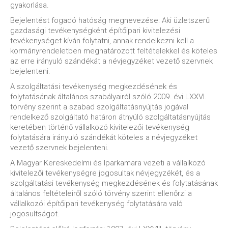
gyakorlása.
Bejelentést fogadó hatóság megnevezése: Aki üzletszerű
gazdasági tevékenységként építőipari kivitelezési
tevékenységet kíván folytatni, annak rendelkezni kell a
kormányrendeletben meghatározott feltételekkel és köteles
az erre irányuló szándékát a névjegyzéket vezető szervnek
bejelenteni.
A szolgáltatási tevékenység megkezdésének és
folytatásának általános szabályairól szóló 2009. évi LXXVI.
törvény szerint a szabad szolgáltatásnyújtás jogával
rendelkező szolgáltató határon átnyúló szolgáltatásnyújtás
keretében történő vállalkozó kivitelezői tevékenység
folytatására irányuló szándékát köteles a névjegyzéket
vezető szervnek bejelenteni.
A Magyar Kereskedelmi és Iparkamara vezeti a vállalkozó
kivitelezői tevékenységre jogosultak névjegyzékét, és a
szolgáltatási tevékenység megkezdésének és folytatásának
általános feltételeiről szóló törvény szerint ellenőrzi a
vállalkozói építőipari tevékenység folytatására való
jogosultságot.