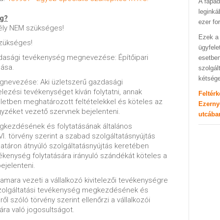
A fapad
leginká
ég?
ezer fo
ély NEM szükséges!
Ezek a 
zükséges!
ügyfele
dasági tevékenység megnevezése: Építőipari
esetben
lása.
szolgál
kétség
gnevezése: Aki üzletszerű gazdasági
elezési tevékenységet kíván folytatni, annak
Feltér
letben meghatározott feltételekkel és köteles az
Ezerny
gyzéket vezető szervnek bejelenteni.
utcába
gkezdésének és folytatásának általános
VI. törvény szerint a szabad szolgáltatásnyújtás
határon átnyúló szolgáltatásnyújtás keretében
evékenység folytatására irányuló szándékát köteles a
ejelenteni.
mara vezeti a vállalkozó kivitelezői tevékenységre
szolgáltatási tevékenység megkezdésének és
ről szóló törvény szerint ellenőrzi a vállalkozói
ára való jogosultságot.