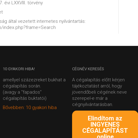
. évi LXXVIII. törvény
et
ág által vezetett internetes nyilvántartás:
web/index.php?frame=Search
10
GYAKORI HIBA!
CÉGNÉV
KERESÉS
amellyel százezreket bukhat a
A cégalapítás előtt kérjen
cégalapítás során.
tájékoztatást arról, hogy
(avagy a "fapados"
jövendőbeli cégének neve
cégalapítás buktatói)
szerepel-e már a
cégnyilvántarásban.
Bővebben: 10 gyakori hiba
Elindítom az
INGYENES
CÉGALAPÍTÁST
online