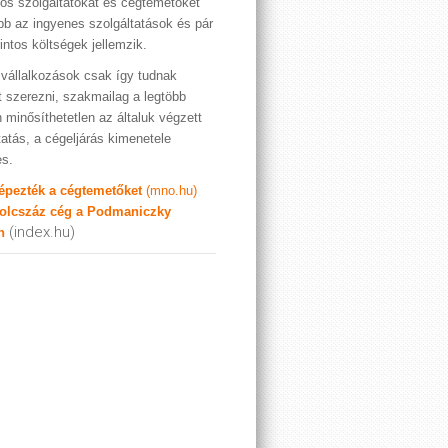
os szolgáltatókat és cégtemetőket
bb az ingyenes szolgáltatások és pár
rintos költségek jellemzik.
vállalkozások csak így tudnak
t szerezni, szakmailag a legtöbb
 minősíthetetlen az általuk végzett
tatás, a cégeljárás kimenetele
es.
képezték a cégtemetőket
(mno.hu)
olcszáz cég a Podmaniczky
(index.hu)
n