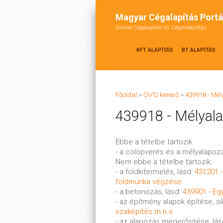
Magyar Cégalapítás Portá
Online Cégalapítás és Cégmódosítás
KFT ALAPÍTÁS
BT ALAPÍTÁS
Főoldal
>
ÖVTJ kereső
>
439918 - Mé
439918 - Mélyal
Ebbe a tételbe tartozik:
- a cölöpverés és a mélyalapoz
Nem ebbe a tételbe tartozik:
- a földkitermelés, lásd:
431201 
földmunka végzése
- a betonozás, lásd:
439901 - Eg
- az építmény alapok építése, s
szaképítés m.n.s.
- az alapozás megerősítése, lá