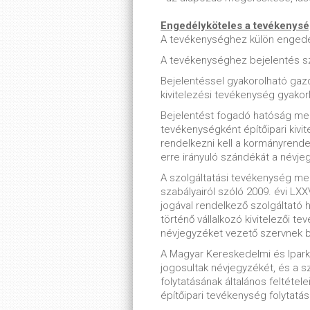
Engedélyköteles a tevékenys
A tevékenységhez külön enged
A tevékenységhez bejelentés s
Bejelentéssel gyakorolható gaz
kivitelezési tevékenység gyakor
Bejelentést fogadó hatóság me
tevékenységként építőipari kivit
rendelkezni kell a kormányrende
erre irányuló szándékát a névje
A szolgáltatási tevékenység me
szabályairól szóló 2009. évi LXX
jogával rendelkező szolgáltató 
történő vállalkozó kivitelezői t
névjegyzéket vezető szervnek b
A Magyar Kereskedelmi és Iparka
jogosultak névjegyzékét, és a 
folytatásának általános feltételei
építőipari tevékenység folytatás