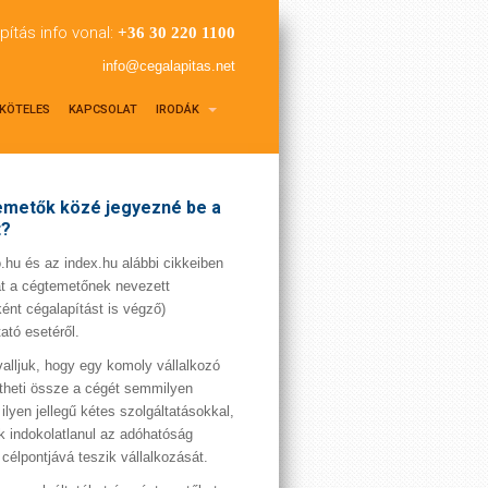
pítás info vonal:
+36 30 220 1100
info@cegalapitas.net
KÖTELES
KAPCSOLAT
IRODÁK
metők közé jegyezné be a
t?
hu és az index.hu alábbi cikkeiben
t a cégtemetőnek nevezett
ént cégalapítást is végző)
tató esetéről.
valljuk, hogy egy komoly vállalkozó
theti össze a cégét semmilyen
 ilyen jellegű kétes szolgáltatásokkal,
 indokolatlanul az adóhatóság
 célpontjává teszik vállalkozását.