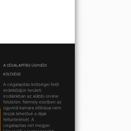
A
CÉGALAPÍTÁS ÜGYVÉDI
KÖLTSÉGE
A cégalapítás költségei felől
érdeklődjön területi
irodáinkban az alábbi on-line
felületen.
Némely esetben az
ügyvédi kamara előírásai nem
teszik lehetővé a díjak
feltüntetését. A
cegalapitas.net megyei