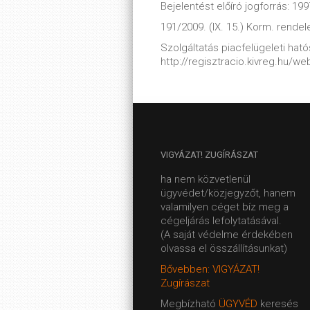
Bejelentést előíró jogforrás: 1997
191/2009. (IX. 15.) Korm. rendel
Szolgáltatás piacfelügeleti hatós
http://regisztracio.kivreg.hu/
VIGYÁZAT!
ZUGÍRÁSZAT
ha nem közvetlenül
ügyvédet/közjegyzőt, hanem
valamilyen céget bíz meg a
cégeljárás lefolytatásával.
(A saját védelme érdekében
olvassa el összállításunkat)
Bővebben: VIGYÁZAT!
Zugírászat
Megbízható
ÜGYVÉD
keresés