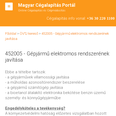
Magyar Cégalapítás Portál
Online Cégalapítás és Cégmódosítás
KFT ALAPÍTÁS
Cégalapítás info vonal:
+36 30 220 1100
BT ALAPÍTÁS
Főoldal
>
ÖVTJ kereső
>
452005 - Gépjármű elektromos rendszerének
RT ALAPÍTÁS
javítása
CÉGMÓDOSÍTÁS
452005 - Gépjármű elektromos rendszerének
ÁTALAKULÁS
javítása
TEÁOR SZÁMOK '08
Ebbe a tételbe tartozik:
- a gépjárművek villamossági javítása
ENGEDÉLYKÖTELES
- a műholdas azonosítórendszer beszerelése
- a gépjármű számítógép javítása
KAPCSOLAT
- a bioetanol átalakító elektronika bekötése benzin üzemű
személy- és könnyűgépjárműbe
IRODÁK
Engedélyköteles a tevékenység?
A környezetvédelmi hatóság előzetes vizsgálatban hozott