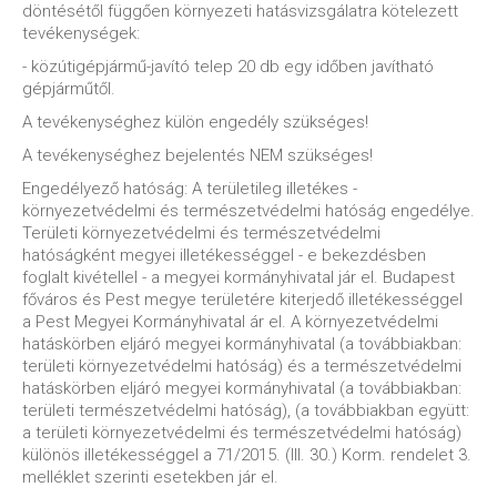
döntésétől függően környezeti hatásvizsgálatra kötelezett
tevékenységek:
- közútigépjármű-javító telep 20 db egy időben javítható
gépjárműtől.
A tevékenységhez külön engedély szükséges!
A tevékenységhez bejelentés NEM szükséges!
Engedélyező hatóság: A területileg illetékes -
környezetvédelmi és természetvédelmi hatóság engedélye.
Területi környezetvédelmi és természetvédelmi
hatóságként megyei illetékességgel - e bekezdésben
foglalt kivétellel - a megyei kormányhivatal jár el. Budapest
főváros és Pest megye területére kiterjedő illetékességgel
a Pest Megyei Kormányhivatal ár el. A környezetvédelmi
hatáskörben eljáró megyei kormányhivatal (a továbbiakban:
területi környezetvédelmi hatóság) és a természetvédelmi
hatáskörben eljáró megyei kormányhivatal (a továbbiakban:
területi természetvédelmi hatóság), (a továbbiakban együtt:
a területi környezetvédelmi és természetvédelmi hatóság)
különös illetékességgel a 71/2015. (III. 30.) Korm. rendelet 3.
melléklet szerinti esetekben jár el.