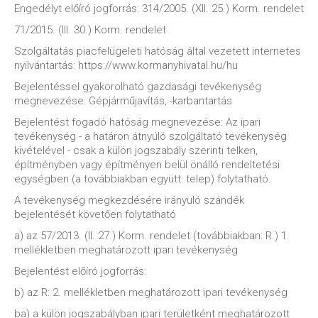
Engedélyt előíró jogforrás: 314/2005. (XII. 25.) Korm. rendelet
71/2015. (III. 30.) Korm. rendelet
Szolgáltatás piacfelügeleti hatóság által vezetett internetes
nyilvántartás: https://www.kormanyhivatal.hu/hu
Bejelentéssel gyakorolható gazdasági tevékenység
megnevezése: Gépjárműjavítás, -karbantartás
Bejelentést fogadó hatóság megnevezése: Az ipari
tevékenység - a határon átnyúló szolgáltató tevékenység
kivételével - csak a külön jogszabály szerinti telken,
építményben vagy építményen belül önálló rendeltetési
egységben (a továbbiakban együtt: telep) folytatható.
A tevékenység megkezdésére irányuló szándék
bejelentését követően folytatható
a) az 57/2013. (II. 27.) Korm. rendelet (továbbiakban: R.) 1.
mellékletben meghatározott ipari tevékenység
Bejelentést előíró jogforrás:
b) az R: 2. mellékletben meghatározott ipari tevékenység
ba) a külön jogszabályban ipari területként meghatározott