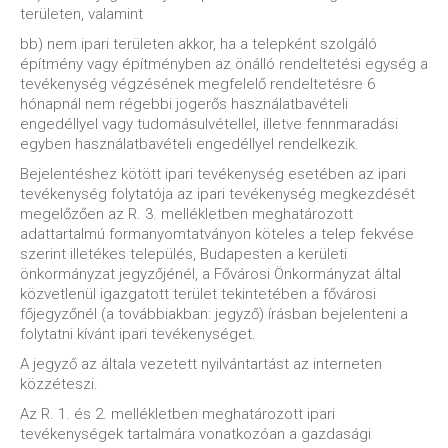
területen, valamint
bb) nem ipari területen akkor, ha a telepként szolgáló
építmény vagy építményben az önálló rendeltetési egység a
tevékenység végzésének megfelelő rendeltetésre 6
hónapnál nem régebbi jogerős használatbavételi
engedéllyel vagy tudomásulvétellel, illetve fennmaradási
egyben használatbavételi engedéllyel rendelkezik.
Bejelentéshez kötött ipari tevékenység esetében az ipari
tevékenység folytatója az ipari tevékenység megkezdését
megelőzően az R. 3. mellékletben meghatározott
adattartalmú formanyomtatványon köteles a telep fekvése
szerint illetékes település, Budapesten a kerületi
önkormányzat jegyzőjénél, a Fővárosi Önkormányzat által
közvetlenül igazgatott terület tekintetében a fővárosi
főjegyzőnél (a továbbiakban: jegyző) írásban bejelenteni a
folytatni kívánt ipari tevékenységet.
A jegyző az általa vezetett nyilvántartást az interneten
közzéteszi.
Az R. 1. és 2. mellékletben meghatározott ipari
tevékenységek tartalmára vonatkozóan a gazdasági