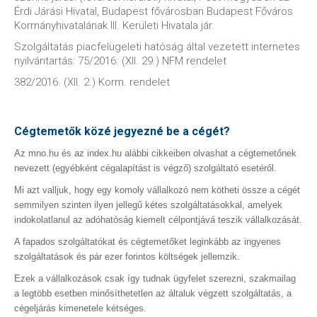
Érdi Járási Hivatal, Budapest fővárosban Budapest Főváros
Kormányhivatalának III. Kerületi Hivatala jár.
Szolgáltatás piacfelügeleti hatóság által vezetett internetes
nyilvántartás: 75/2016. (XII. 29.) NFM rendelet
382/2016. (XII. 2.) Korm. rendelet
Cégtemetők közé jegyezné be a cégét?
Az mno.hu és az index.hu alábbi cikkeiben olvashat a cégtemetőnek
nevezett (egyébként cégalapítást is végző) szolgáltató esetéről.
Mi azt valljuk, hogy egy komoly vállalkozó nem kötheti össze a cégét
semmilyen szinten ilyen jellegű kétes szolgáltatásokkal, amelyek
indokolatlanul az adóhatóság kiemelt célpontjává teszik vállalkozását.
A fapados szolgáltatókat és cégtemetőket leginkább az ingyenes
szolgáltatások és pár ezer forintos költségek jellemzik.
Ezek a vállalkozások csak így tudnak ügyfelet szerezni, szakmailag
a legtöbb esetben minősíthetetlen az általuk végzett szolgáltatás, a
cégeljárás kimenetele kétséges.