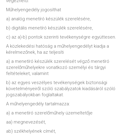
végezhető.
Műhelyengedély jogosíthat
a) analóg menetíró készülék szerelésére,
b) digitális menetíró készülék szerelésére,
c) az a)-b) pontok szerinti tevékenységre együttesen.
A közlekedési hatóság a műhelyengedélyt kiadja a
kérelmezőnek, ha az teljesíti
a) a menetíró készülék szerelését végző menetíró
szerelőműhelyekre vonatkozó személyi és tárgyi
feltételeket, valamint
b) az egyes veszélyes tevékenységek biztonsági
követelményeiről szóló szabályzatok kiadásáról szóló
jogszabályokban foglaltakat.
A műhelyengedély tartalmazza:
a) a menetíró szerelőműhely üzemeltetője
aa) megnevezését,
ab) székhelyének címét,