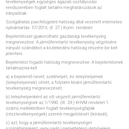
tevékenységek egységes ágazati osztályozási
rendszerében foglalt tartalmi meghatározások az
irányadóak.
Szolgáltatás piacfelügeleti hatóság által vezetett internetes
nyilvántartás: 57/2013. (II. 27.) Korm. rendelet
Bejelentéssel gyakorolható gazdasági tevékenység
megnevezése: A járműfenntartó tevékenység végzésére
irányuló szándékot a közlekedési hatóság részére be kell
jelenteni.
Bejelentést fogadó hatóság megnevezése: A bejelentésnek
tartalmaznia kell:
a) a bejelentő nevét, székhelyét, és telephelyének
(telephelyeinek) címét, a folytatni kívánt járműfenntartó
tevékenység megnevezését,
b) telephelyenként az ott végzett járműfenntartó
tevékenységnek az 1/1990. (IX. 29.) KHVM rendelet 1.
számú mellékletben foglalt tevékenységfajták
(résztevékenységek) szerinti megjelölését (leírását),
c) azt, hogy a járműfenntartó tevékenységet
szolgáltatásként, vagy saját üzemeltetésű járműveken,