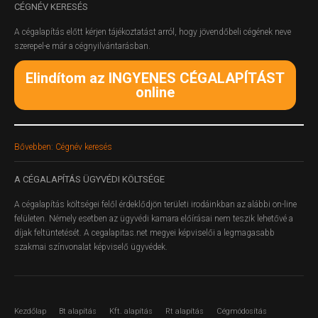
CÉGNÉV
KERESÉS
A cégalapítás előtt kérjen tájékoztatást arról, hogy jövendőbeli cégének neve
szerepel-e már a cégnyilvántarásban.
Elindítom az INGYENES CÉGALAPÍTÁST
online
Bővebben: Cégnév keresés
A
CÉGALAPÍTÁS ÜGYVÉDI KÖLTSÉGE
A cégalapítás költségei felől érdeklődjön területi irodáinkban az alábbi on-line
felületen.
Némely esetben az ügyvédi kamara előírásai nem teszik lehetővé a
díjak feltüntetését. A cegalapitas.net megyei képviselői a legmagasabb
szakmai színvonalat képviselő ügyvédek.
Kezdőlap
Bt alapítás
Kft. alapítás
Rt alapítás
Cégmódosítás