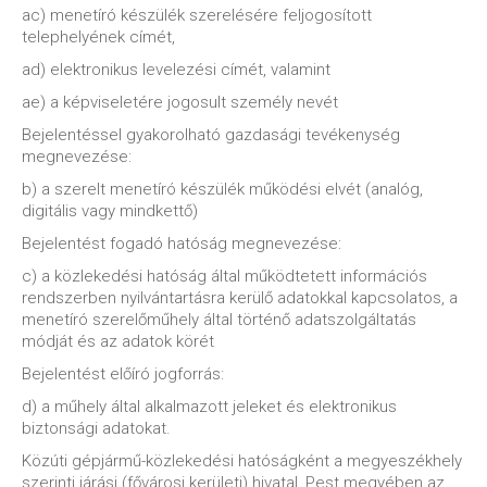
ac) menetíró készülék szerelésére feljogosított
telephelyének címét,
ad) elektronikus levelezési címét, valamint
ae) a képviseletére jogosult személy nevét
Bejelentéssel gyakorolható gazdasági tevékenység
megnevezése:
b) a szerelt menetíró készülék működési elvét (analóg,
digitális vagy mindkettő)
Bejelentést fogadó hatóság megnevezése:
c) a közlekedési hatóság által működtetett információs
rendszerben nyilvántartásra kerülő adatokkal kapcsolatos, a
menetíró szerelőműhely által történő adatszolgáltatás
módját és az adatok körét
Bejelentést előíró jogforrás:
d) a műhely által alkalmazott jeleket és elektronikus
biztonsági adatokat.
Közúti gépjármű-közlekedési hatóságként a megyeszékhely
szerinti járási (fővárosi kerületi) hivatal, Pest megyében az