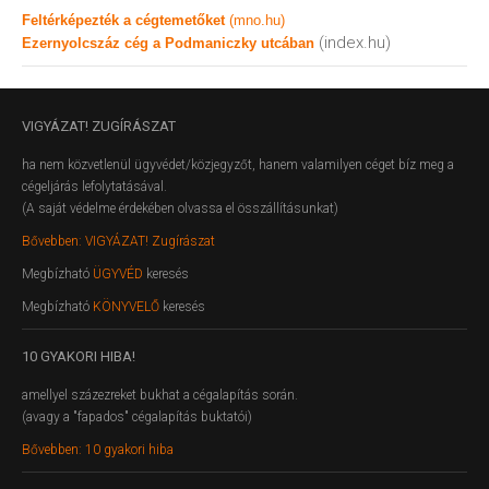
Feltérképezték a cégtemetőket
(mno.hu)
(index.hu)
Ezernyolcszáz cég a Podmaniczky utcában
VIGYÁZAT!
ZUGÍRÁSZAT
ha nem közvetlenül ügyvédet/közjegyzőt, hanem valamilyen céget bíz meg a
cégeljárás lefolytatásával.
(A saját védelme érdekében olvassa el összállításunkat)
Bővebben: VIGYÁZAT! Zugírászat
Megbízható
ÜGYVÉD
keresés
Megbízható
KÖNYVELŐ
keresés
10
GYAKORI HIBA!
amellyel százezreket bukhat a cégalapítás során.
(avagy a "fapados" cégalapítás buktatói)
Bővebben: 10 gyakori hiba