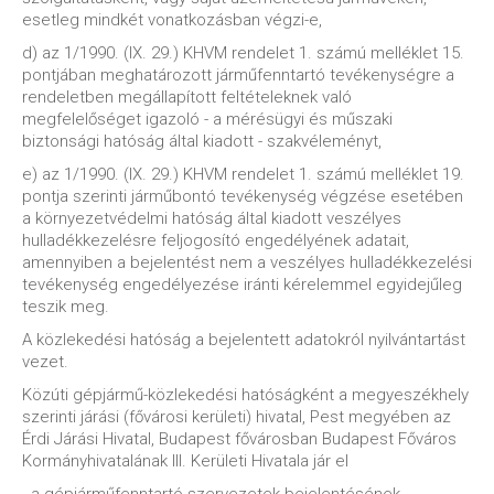
esetleg mindkét vonatkozásban végzi-e,
d) az 1/1990. (IX. 29.) KHVM rendelet 1. számú melléklet 15.
pontjában meghatározott járműfenntartó tevékenységre a
rendeletben megállapított feltételeknek való
megfelelőséget igazoló - a mérésügyi és műszaki
biztonsági hatóság által kiadott - szakvéleményt,
e) az 1/1990. (IX. 29.) KHVM rendelet 1. számú melléklet 19.
pontja szerinti járműbontó tevékenység végzése esetében
a környezetvédelmi hatóság által kiadott veszélyes
hulladékkezelésre feljogosító engedélyének adatait,
amennyiben a bejelentést nem a veszélyes hulladékkezelési
tevékenység engedélyezése iránti kérelemmel egyidejűleg
teszik meg.
A közlekedési hatóság a bejelentett adatokról nyilvántartást
vezet.
Közúti gépjármű-közlekedési hatóságként a megyeszékhely
szerinti járási (fővárosi kerületi) hivatal, Pest megyében az
Érdi Járási Hivatal, Budapest fővárosban Budapest Főváros
Kormányhivatalának III. Kerületi Hivatala jár el