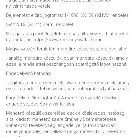
- a gépjárműfenntartó szervezetek bejelentésének
nyilvántartásba vétele.
Bejelentést előíró jogforrás: 1/1990. (IX. 29.) KHVM rendelet
382/2016. (XII. 2.) Korm. rendelet
Szolgáltatás piacfelügeleti hatóság által vezetett internetes
nyilvántartás: https://www.kormanyhivatal.hu/hu
Magyarország területén menetíró készülék szerelése, ahol
- analóg menetíró készülék: olyan menetíró készülék, amely
ezzel a rendelettel összhangban adatrögzítő lapot használ
Engedélyező hatóság:
- digitális menetíró készülék: olyan menetíró készülék, amely
ezzel a rendelettel összhangban tachográf-kártyát használ.
Engedélyt előíró jogforrás: A menetíró szerelőműhelyek
engedélyezése és nyilvántartása
Menetíró készülék szerelése csak a közlekedési hatóság
által kiadott, menetíró szerelőműhely üzemeltetésére
vonatkozó tevékenységi engedéllyel (a továbbiakban:
műhelyengedély) rendelkező gépjárműfenntartó nevében