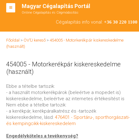
Magyar Cégalapítás Portál
Online Cégalapítás és Cégmódosítás
KFT ALAPÍTÁS
Cégalapítás info vonal:
+36 30 220 1100
BT ALAPÍTÁS
Főoldal
>
ÖVTJ kereső
>
454005 - Motorkerékpár kiskereskedelme
RT ALAPÍTÁS
(használt)
CÉGMÓDOSÍTÁS
454005 - Motorkerékpár kiskereskedelme
ÁTALAKULÁS
(használt)
TEÁOR SZÁMOK '08
Ebbe a tételbe tartozik:
- a használt motorkerékpárok (beleértve a mopedet is)
ENGEDÉLYKÖTELES
kiskereskedelme, beleértve az internetes értékesítést is
Nem ebbe a tételbe tartozik:
KAPCSOLAT
- a kerékpár, kerékpáralkatrész és -tartozék
kiskereskedelme, lásd:
476401 - Sportáru-, sporthorgászati-
IRODÁK
és kempingcikk-kiskereskedelem
Engedélyköteles a tevékenység?