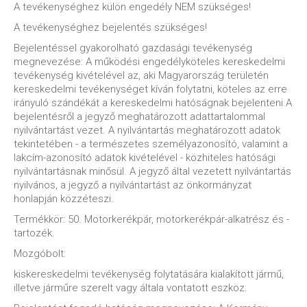
A tevékenységhez külön engedély NEM szükséges!
A tevékenységhez bejelentés szükséges!
Bejelentéssel gyakorolható gazdasági tevékenység
megnevezése: A működési engedélyköteles kereskedelmi
tevékenység kivételével az, aki Magyarország területén
kereskedelmi tevékenységet kíván folytatni, köteles az erre
irányuló szándékát a kereskedelmi hatóságnak bejelenteni.A
bejelentésről a jegyző meghatározott adattartalommal
nyilvántartást vezet. A nyilvántartás meghatározott adatok
tekintetében - a természetes személyazonosító, valamint a
lakcím-azonosító adatok kivételével - közhiteles hatósági
nyilvántartásnak minősül. A jegyző által vezetett nyilvántartás
nyilvános, a jegyző a nyilvántartást az önkormányzat
honlapján közzéteszi.
Termékkör: 50. Motorkerékpár, motorkerékpár-alkatrész és -
tartozék.
Mozgóbolt:
kiskereskedelmi tevékenység folytatására kialakított jármű,
illetve járműre szerelt vagy általa vontatott eszköz.