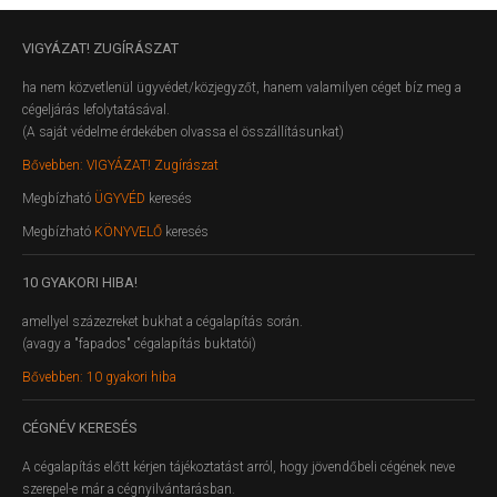
VIGYÁZAT!
ZUGÍRÁSZAT
ha nem közvetlenül ügyvédet/közjegyzőt, hanem valamilyen céget bíz meg a
cégeljárás lefolytatásával.
(A saját védelme érdekében olvassa el összállításunkat)
Bővebben: VIGYÁZAT! Zugírászat
Megbízható
ÜGYVÉD
keresés
Megbízható
KÖNYVELŐ
keresés
10
GYAKORI HIBA!
amellyel százezreket bukhat a cégalapítás során.
(avagy a "fapados" cégalapítás buktatói)
Bővebben: 10 gyakori hiba
CÉGNÉV
KERESÉS
A cégalapítás előtt kérjen tájékoztatást arról, hogy jövendőbeli cégének neve
szerepel-e már a cégnyilvántarásban.