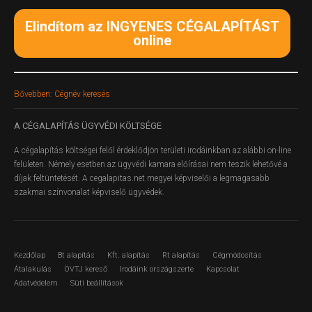
Elindítom az INGYENES CÉGALAPÍTÁST
online
Bővebben: Cégnév keresés
A
CÉGALAPÍTÁS ÜGYVÉDI KÖLTSÉGE
A cégalapítás költségei felől érdeklődjön területi irodáinkban az alábbi on-line
felületen.
Némely esetben az ügyvédi kamara előírásai nem teszik lehetővé a
díjak feltüntetését. A cegalapitas.net megyei képviselői a legmagasabb
szakmai színvonalat képviselő ügyvédek.
Kezdőlap
Bt alapítás
Kft. alapítás
Rt alapítás
Cégmódosítás
Átalakulás
ÖVTJ kereső
Irodáink országszerte
Kapcsolat
Adatvédelem
Süti beállítások