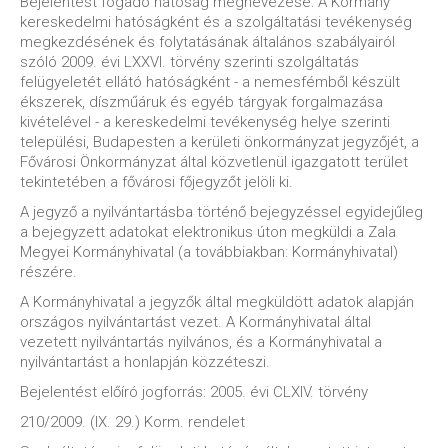
Bejelentést fogadó hatóság megnevezése: A Kormány
kereskedelmi hatóságként és a szolgáltatási tevékenység
megkezdésének és folytatásának általános szabályairól
szóló 2009. évi LXXVI. törvény szerinti szolgáltatás
felügyeletét ellátó hatóságként - a nemesfémből készült
ékszerek, díszműáruk és egyéb tárgyak forgalmazása
kivételével - a kereskedelmi tevékenység helye szerinti
települési, Budapesten a kerületi önkormányzat jegyzőjét, a
Fővárosi Önkormányzat által közvetlenül igazgatott terület
tekintetében a fővárosi főjegyzőt jelöli ki.
A jegyző a nyilvántartásba történő bejegyzéssel egyidejűleg
a bejegyzett adatokat elektronikus úton megküldi a Zala
Megyei Kormányhivatal (a továbbiakban: Kormányhivatal)
részére.
A Kormányhivatal a jegyzők által megküldött adatok alapján
országos nyilvántartást vezet. A Kormányhivatal által
vezetett nyilvántartás nyilvános, és a Kormányhivatal a
nyilvántartást a honlapján közzéteszi.
Bejelentést előíró jogforrás: 2005. évi CLXIV. törvény
210/2009. (IX. 29.) Korm. rendelet