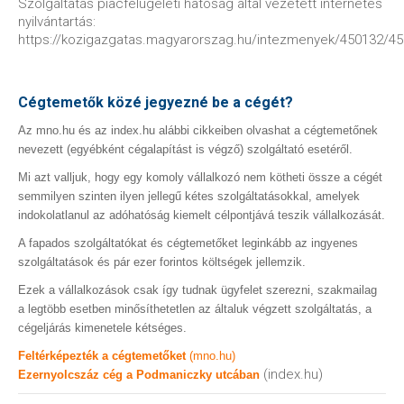
Szolgáltatás piacfelügeleti hatóság által vezetett internetes
nyilvántartás:
https://kozigazgatas.magyarorszag.hu/intezmenyek/450132/4
Cégtemetők közé jegyezné be a cégét?
Az mno.hu és az index.hu alábbi cikkeiben olvashat a cégtemetőnek
nevezett (egyébként cégalapítást is végző) szolgáltató esetéről.
Mi azt valljuk, hogy egy komoly vállalkozó nem kötheti össze a cégét
semmilyen szinten ilyen jellegű kétes szolgáltatásokkal, amelyek
indokolatlanul az adóhatóság kiemelt célpontjává teszik vállalkozását.
A fapados szolgáltatókat és cégtemetőket leginkább az ingyenes
szolgáltatások és pár ezer forintos költségek jellemzik.
Ezek a vállalkozások csak így tudnak ügyfelet szerezni, szakmailag
a legtöbb esetben minősíthetetlen az általuk végzett szolgáltatás, a
cégeljárás kimenetele kétséges.
Feltérképezték a cégtemetőket
(mno.hu)
(index.hu)
Ezernyolcszáz cég a Podmaniczky utcában