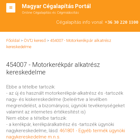
Magyar Cégalapítás Portál
Online Cégalapítás és Cégmódosítás
KFT ALAPÍTÁS
Cégalapítás info vonal:
+36 30 220 1100
BT ALAPÍTÁS
Főoldal
>
ÖVTJ kereső
>
454007 - Motorkerékpár alkatrész
RT ALAPÍTÁS
kereskedelme
CÉGMÓDOSÍTÁS
454007 - Motorkerékpár alkatrész
ÁTALAKULÁS
kereskedelme
TEÁOR SZÁMOK '08
Ebbe a tételbe tartozik:
- az új és használt motorkerékpár-alkatrész és -tartozék
ENGEDÉLYKÖTELES
nagy- és kiskereskedelme (beleértve a levélben
megrendelést, a bizományosi, ügynöki tevékenységeket
KAPCSOLAT
valamint az internetes értékesítést is)
Nem ebbe a tételbe tartozik:
IRODÁK
- a kerékpár, kerékpáralkatrész és -tartozék ügynöki
nagykereskedelme, lásd:
461801 - Egyéb termék ügynöki
nagykereskedelme m.n.s.