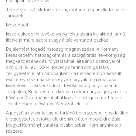
honlapján közzéteszi.
Termékkör: 50. Motorkerékpár, motorkerékpár-alkatrész és -
tartozék.
Mozgóbolt:
kiskereskedelmi tevékenység folytatására kialakított jármű,
illetve járműre szerelt vagy általa vontatott eszköz.
Bejelentést fogadó hatóság megnevezése: A Kormány
kereskedelmi hatóságként és a szolgáltatási tevékenység
megkezdésének és folytatásának általános szabályairól
szóló 2009. évi LXXVI. törvény szerinti szolgáltatás
felügyeletét ellátó hatóságként - a nemesfémből készült
ékszerek, díszműáruk és egyéb tárgyak forgalmazása
kivételével - a kereskedelmi tevékenység helye szerinti
települési, Budapesten a kerületi önkormányzat jegyzőjét, a
Fővárosi Önkormányzat által közvetlenül igazgatott terület
tekintetében a fővárosi főjegyzőt jelöli ki.
A jegyző a nyilvántartásba történő bejegyzéssel egyidejűleg
a bejegyzett adatokat elektronikus úton megküldi a Zala
Megyei Kormányhivatal (a továbbiakban: Kormányhivatal)
részére.