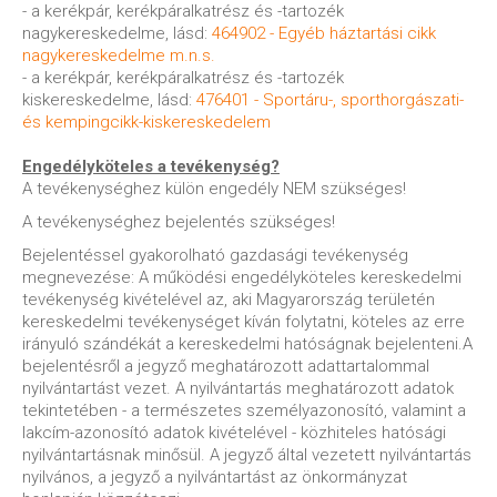
- a kerékpár, kerékpáralkatrész és -tartozék
nagykereskedelme, lásd:
464902 - Egyéb háztartási cikk
nagykereskedelme m.n.s.
- a kerékpár, kerékpáralkatrész és -tartozék
kiskereskedelme, lásd:
476401 - Sportáru-, sporthorgászati-
és kempingcikk-kiskereskedelem
Engedélyköteles a tevékenység?
A tevékenységhez külön engedély NEM szükséges!
A tevékenységhez bejelentés szükséges!
Bejelentéssel gyakorolható gazdasági tevékenység
megnevezése: A működési engedélyköteles kereskedelmi
tevékenység kivételével az, aki Magyarország területén
kereskedelmi tevékenységet kíván folytatni, köteles az erre
irányuló szándékát a kereskedelmi hatóságnak bejelenteni.A
bejelentésről a jegyző meghatározott adattartalommal
nyilvántartást vezet. A nyilvántartás meghatározott adatok
tekintetében - a természetes személyazonosító, valamint a
lakcím-azonosító adatok kivételével - közhiteles hatósági
nyilvántartásnak minősül. A jegyző által vezetett nyilvántartás
nyilvános, a jegyző a nyilvántartást az önkormányzat