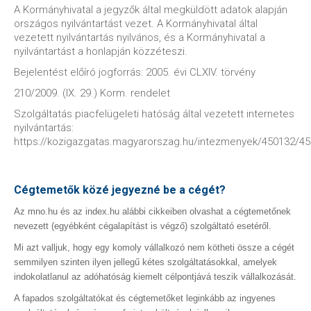
A Kormányhivatal a jegyzők által megküldött adatok alapján
országos nyilvántartást vezet. A Kormányhivatal által
vezetett nyilvántartás nyilvános, és a Kormányhivatal a
nyilvántartást a honlapján közzéteszi.
Bejelentést előíró jogforrás: 2005. évi CLXIV. törvény
210/2009. (IX. 29.) Korm. rendelet
Szolgáltatás piacfelügeleti hatóság által vezetett internetes
nyilvántartás:
https://kozigazgatas.magyarorszag.hu/intezmenyek/450132/4
Cégtemetők közé jegyezné be a cégét?
Az mno.hu és az index.hu alábbi cikkeiben olvashat a cégtemetőnek
nevezett (egyébként cégalapítást is végző) szolgáltató esetéről.
Mi azt valljuk, hogy egy komoly vállalkozó nem kötheti össze a cégét
semmilyen szinten ilyen jellegű kétes szolgáltatásokkal, amelyek
indokolatlanul az adóhatóság kiemelt célpontjává teszik vállalkozását.
A fapados szolgáltatókat és cégtemetőket leginkább az ingyenes