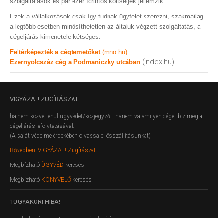
szolgáltatások és pár ezer forintos költségek jellemzik.
Ezek a vállalkozások csak így tudnak ügyfelet szerezni, szakmailag
a legtöbb esetben minősíthetetlen az általuk végzett szolgáltatás, a
cégeljárás kimenetele kétséges.
Feltérképezték a cégtemetőket
(mno.hu)
(index.hu)
Ezernyolcszáz cég a Podmaniczky utcában
VIGYÁZAT!
ZUGÍRÁSZAT
ha nem közvetlenül ügyvédet/közjegyzőt, hanem valamilyen céget bíz meg a
cégeljárás lefolytatásával.
(A saját védelme érdekében olvassa el összállításunkat)
Bővebben: VIGYÁZAT! Zugírászat
Megbízható
ÜGYVÉD
keresés
Megbízható
KÖNYVELŐ
keresés
10
GYAKORI HIBA!