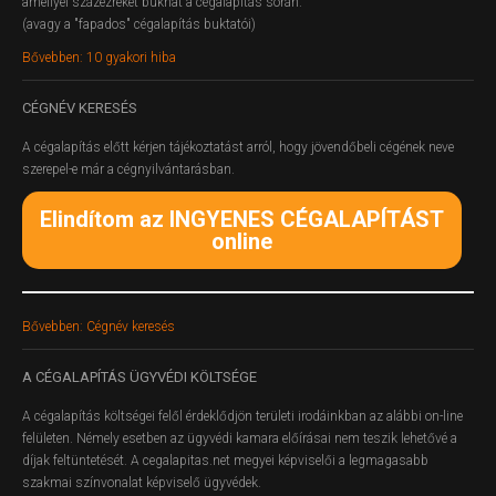
amellyel százezreket bukhat a cégalapítás során.
(avagy a "fapados" cégalapítás buktatói)
Bővebben: 10 gyakori hiba
CÉGNÉV
KERESÉS
A cégalapítás előtt kérjen tájékoztatást arról, hogy jövendőbeli cégének neve
szerepel-e már a cégnyilvántarásban.
Elindítom az INGYENES CÉGALAPÍTÁST
online
Bővebben: Cégnév keresés
A
CÉGALAPÍTÁS ÜGYVÉDI KÖLTSÉGE
A cégalapítás költségei felől érdeklődjön területi irodáinkban az alábbi on-line
felületen.
Némely esetben az ügyvédi kamara előírásai nem teszik lehetővé a
díjak feltüntetését. A cegalapitas.net megyei képviselői a legmagasabb
szakmai színvonalat képviselő ügyvédek.