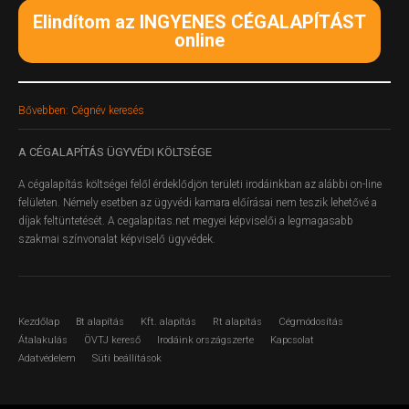
Elindítom az INGYENES CÉGALAPÍTÁST
online
Bővebben: Cégnév keresés
A
CÉGALAPÍTÁS ÜGYVÉDI KÖLTSÉGE
A cégalapítás költségei felől érdeklődjön területi irodáinkban az alábbi on-line
felületen.
Némely esetben az ügyvédi kamara előírásai nem teszik lehetővé a
díjak feltüntetését. A cegalapitas.net megyei képviselői a legmagasabb
szakmai színvonalat képviselő ügyvédek.
Kezdőlap
Bt alapítás
Kft. alapítás
Rt alapítás
Cégmódosítás
Átalakulás
ÖVTJ kereső
Irodáink országszerte
Kapcsolat
Adatvédelem
Süti beállítások