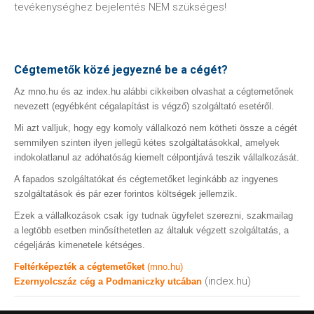
tevékenységhez bejelentés NEM szükséges!
Cégtemetők közé jegyezné be a cégét?
Az mno.hu és az index.hu alábbi cikkeiben olvashat a cégtemetőnek
nevezett (egyébként cégalapítást is végző) szolgáltató esetéről.
Mi azt valljuk, hogy egy komoly vállalkozó nem kötheti össze a cégét
semmilyen szinten ilyen jellegű kétes szolgáltatásokkal, amelyek
indokolatlanul az adóhatóság kiemelt célpontjává teszik vállalkozását.
A fapados szolgáltatókat és cégtemetőket leginkább az ingyenes
szolgáltatások és pár ezer forintos költségek jellemzik.
Ezek a vállalkozások csak így tudnak ügyfelet szerezni, szakmailag
a legtöbb esetben minősíthetetlen az általuk végzett szolgáltatás, a
cégeljárás kimenetele kétséges.
Feltérképezték a cégtemetőket
(mno.hu)
(index.hu)
Ezernyolcszáz cég a Podmaniczky utcában