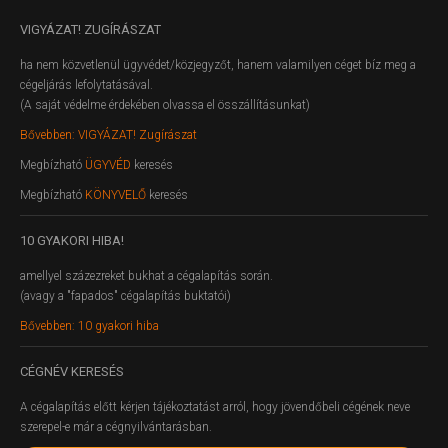
VIGYÁZAT!
ZUGÍRÁSZAT
ha nem közvetlenül ügyvédet/közjegyzőt, hanem valamilyen céget bíz meg a
cégeljárás lefolytatásával.
(A saját védelme érdekében olvassa el összállításunkat)
Bővebben: VIGYÁZAT! Zugírászat
Megbízható
ÜGYVÉD
keresés
Megbízható
KÖNYVELŐ
keresés
10
GYAKORI HIBA!
amellyel százezreket bukhat a cégalapítás során.
(avagy a "fapados" cégalapítás buktatói)
Bővebben: 10 gyakori hiba
CÉGNÉV
KERESÉS
A cégalapítás előtt kérjen tájékoztatást arról, hogy jövendőbeli cégének neve
szerepel-e már a cégnyilvántarásban.