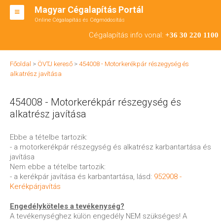
Magyar Cégalapítás Portál
Online Cégalapítás és Cégmódosítás
KFT ALAPÍTÁS
Cégalapítás info vonal:
+36 30 220 1100
BT ALAPÍTÁS
Főoldal
>
ÖVTJ kereső
>
454008 - Motorkerékpár részegység és
RT ALAPÍTÁS
alkatrész javítása
CÉGMÓDOSÍTÁS
454008 - Motorkerékpár részegység és
ÁTALAKULÁS
alkatrész javítása
TEÁOR SZÁMOK '08
Ebbe a tételbe tartozik:
- a motorkerékpár részegység és alkatrész karbantartása és
ENGEDÉLYKÖTELES
javítása
Nem ebbe a tételbe tartozik:
KAPCSOLAT
- a kerékpár javítása és karbantartása, lásd:
952908 -
Kerékpárjavítás
IRODÁK
Engedélyköteles a tevékenység?
A tevékenységhez külön engedély NEM szükséges! A