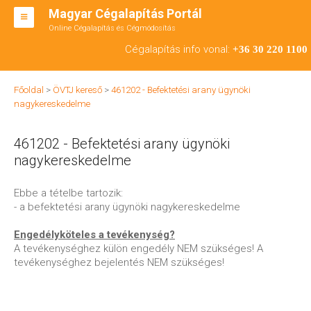
Magyar Cégalapítás Portál
Online Cégalapítás és Cégmódosítás
KFT ALAPÍTÁS
Cégalapítás info vonal:
+36 30 220 1100
BT ALAPÍTÁS
Főoldal
>
ÖVTJ kereső
>
461202 - Befektetési arany ügynöki
RT ALAPÍTÁS
nagykereskedelme
CÉGMÓDOSÍTÁS
461202 - Befektetési arany ügynöki
ÁTALAKULÁS
nagykereskedelme
TEÁOR SZÁMOK '08
Ebbe a tételbe tartozik:
- a befektetési arany ügynöki nagykereskedelme
ENGEDÉLYKÖTELES
Engedélyköteles a tevékenység?
KAPCSOLAT
A tevékenységhez külön engedély NEM szükséges! A
tevékenységhez bejelentés NEM szükséges!
IRODÁK