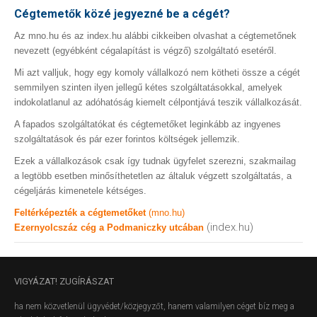
Cégtemetők közé jegyezné be a cégét?
Az mno.hu és az index.hu alábbi cikkeiben olvashat a cégtemetőnek
nevezett (egyébként cégalapítást is végző) szolgáltató esetéről.
Mi azt valljuk, hogy egy komoly vállalkozó nem kötheti össze a cégét
semmilyen szinten ilyen jellegű kétes szolgáltatásokkal, amelyek
indokolatlanul az adóhatóság kiemelt célpontjává teszik vállalkozását.
A fapados szolgáltatókat és cégtemetőket leginkább az ingyenes
szolgáltatások és pár ezer forintos költségek jellemzik.
Ezek a vállalkozások csak így tudnak ügyfelet szerezni, szakmailag
a legtöbb esetben minősíthetetlen az általuk végzett szolgáltatás, a
cégeljárás kimenetele kétséges.
Feltérképezték a cégtemetőket
(mno.hu)
(index.hu)
Ezernyolcszáz cég a Podmaniczky utcában
VIGYÁZAT!
ZUGÍRÁSZAT
ha nem közvetlenül ügyvédet/közjegyzőt, hanem valamilyen céget bíz meg a