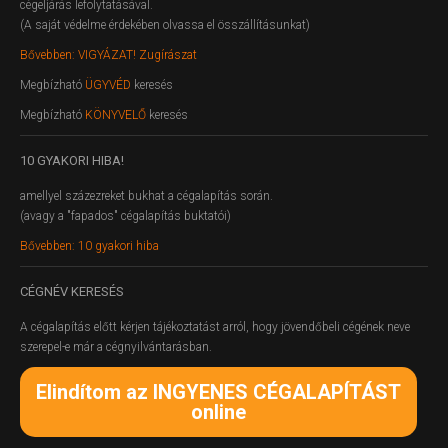
cégeljárás lefolytatásával.
(A saját védelme érdekében olvassa el összállításunkat)
Bővebben: VIGYÁZAT! Zugírászat
Megbízható
ÜGYVÉD
keresés
Megbízható
KÖNYVELŐ
keresés
10
GYAKORI HIBA!
amellyel százezreket bukhat a cégalapítás során.
(avagy a "fapados" cégalapítás buktatói)
Bővebben: 10 gyakori hiba
CÉGNÉV
KERESÉS
A cégalapítás előtt kérjen tájékoztatást arról, hogy jövendőbeli cégének neve
szerepel-e már a cégnyilvántarásban.
Elindítom az INGYENES CÉGALAPÍTÁST
online