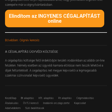
szerepel-e már a cégnyilvántarásban.
Elindítom az INGYENES CÉGALAPÍTÁST
online
Bővebben: Cégnév keresés
A
CÉGALAPÍTÁS ÜGYVÉDI KÖLTSÉGE
A cégalapítás költségei felől érdeklődjön területi irodáinkban az alábbi on-line
felületen.
Némely esetben az ügyvédi kamara előírásai nem teszik lehetővé a
díjak feltüntetését. A cegalapitas.net megyei képviselői a legmagasabb
szakmai színvonalat képviselő ügyvédek.
Kezdőlap
Bt alapítás
Kft. alapítás
Rt alapítás
Cégmódosítás
Átalakulás
ÖVTJ kereső
Irodáink országszerte
Kapcsolat
Adatvédelem
Süti beállítások