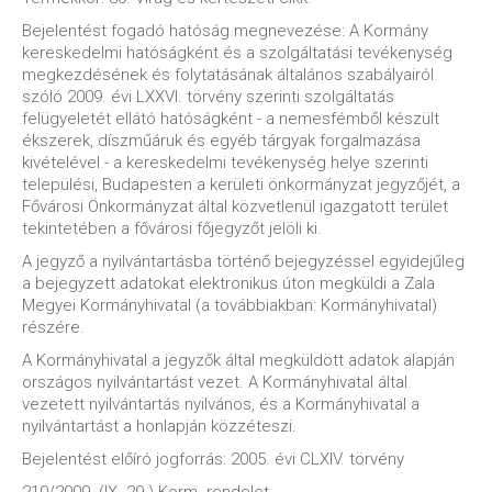
Bejelentést fogadó hatóság megnevezése: A Kormány
kereskedelmi hatóságként és a szolgáltatási tevékenység
megkezdésének és folytatásának általános szabályairól
szóló 2009. évi LXXVI. törvény szerinti szolgáltatás
felügyeletét ellátó hatóságként - a nemesfémből készült
ékszerek, díszműáruk és egyéb tárgyak forgalmazása
kivételével - a kereskedelmi tevékenység helye szerinti
települési, Budapesten a kerületi önkormányzat jegyzőjét, a
Fővárosi Önkormányzat által közvetlenül igazgatott terület
tekintetében a fővárosi főjegyzőt jelöli ki.
A jegyző a nyilvántartásba történő bejegyzéssel egyidejűleg
a bejegyzett adatokat elektronikus úton megküldi a Zala
Megyei Kormányhivatal (a továbbiakban: Kormányhivatal)
részére.
A Kormányhivatal a jegyzők által megküldött adatok alapján
országos nyilvántartást vezet. A Kormányhivatal által
vezetett nyilvántartás nyilvános, és a Kormányhivatal a
nyilvántartást a honlapján közzéteszi.
Bejelentést előíró jogforrás: 2005. évi CLXIV. törvény