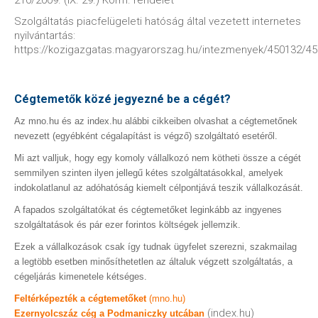
210/2009. (IX. 29.) Korm. rendelet
Szolgáltatás piacfelügeleti hatóság által vezetett internetes
nyilvántartás:
https://kozigazgatas.magyarorszag.hu/intezmenyek/450132/4
Cégtemetők közé jegyezné be a cégét?
Az mno.hu és az index.hu alábbi cikkeiben olvashat a cégtemetőnek
nevezett (egyébként cégalapítást is végző) szolgáltató esetéről.
Mi azt valljuk, hogy egy komoly vállalkozó nem kötheti össze a cégét
semmilyen szinten ilyen jellegű kétes szolgáltatásokkal, amelyek
indokolatlanul az adóhatóság kiemelt célpontjává teszik vállalkozását.
A fapados szolgáltatókat és cégtemetőket leginkább az ingyenes
szolgáltatások és pár ezer forintos költségek jellemzik.
Ezek a vállalkozások csak így tudnak ügyfelet szerezni, szakmailag
a legtöbb esetben minősíthetetlen az általuk végzett szolgáltatás, a
cégeljárás kimenetele kétséges.
Feltérképezték a cégtemetőket
(mno.hu)
(index.hu)
Ezernyolcszáz cég a Podmaniczky utcában