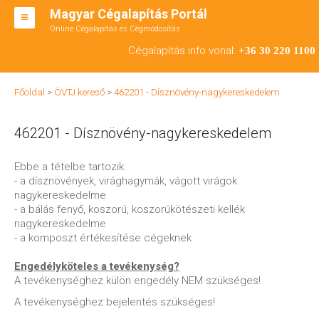
Magyar Cégalapítás Portál
Online Cégalapítás és Cégmódosítás
KFT ALAPÍTÁS
Cégalapítás info vonal:
+36 30 220 1100
BT ALAPÍTÁS
Főoldal
>
ÖVTJ kereső
>
462201 - Dísznövény-nagykereskedelem
RT ALAPÍTÁS
462201 - Dísznövény-nagykereskedelem
CÉGMÓDOSÍTÁS
ÁTALAKULÁS
Ebbe a tételbe tartozik:
- a dísznövények, virághagymák, vágott virágok
TEÁOR SZÁMOK '08
nagykereskedelme
- a bálás fenyő, koszorú, koszorúkötészeti kellék
ENGEDÉLYKÖTELES
nagykereskedelme
- a komposzt értékesítése cégeknek
KAPCSOLAT
Engedélyköteles a tevékenység?
IRODÁK
A tevékenységhez külön engedély NEM szükséges!
A tevékenységhez bejelentés szükséges!