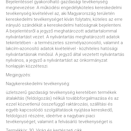
Bejelentéssel gyakorolható gazdasági tevékenység
megnevezése: A működési engedélyköteles kereskedelmi
tevékenység kivételével az, aki Magyarország területén
kereskedelmi tevékenységet kíván folytatni, köteles az erre
irányuló szándékát a kereskedelmi hatóságnak bejelenteni.
A bejelentésről a jegyző meghatározott adattartalommal
nyilvántartást vezet. A nyilvántartás meghatározott adatok
tekintetében - a természetes személyazonosító, valamint a
lakcím-azonosító adatok kivételével - közhiteles hatósági
nyilvántartásnak minősül. A jegyző által vezetett nyilvántartás
nyilvános, a jegyző a nyilvántartást az önkormányzat
honlapján közzéteszi.
Megjegyzés:
Nagykereskedelmi tevékenység:
üzletszerű gazdasági tevékenység keretében termékek
átalakítás (feldolgozás) nélküli továbbforgalmazása és az
ezzel közvetlenül összefüggő raktározási, szállítási és
egyéb kapcsolódó szolgáltatások nyújtása kereskedő,
feldolgozó részére, ideértve a nagybani piaci
tevékenységet, valamint a felvásárló tevékenységet is.
Termékkör: 30. Virág és kertészeti cikk.