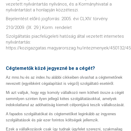
vezetett nyilvántartás nyilvános, és a Kormányhivatal a
nyilvántartást a honlapján közzéteszi.
Bejelentést előíró jogforrás: 2005. évi CLXIV. törvény
210/2009. (IX. 29.) Korm. rendelet
Szolgáltatás piacfelügeleti hatóság által vezetett internetes
nyilvántartás:
https://kozigazgatas.magyarorszag.hu/intezmenyek/450132/4
Cégtemetők közé jegyezné be a cégét?
Az mno.hu és az index.hu alábbi cikkeiben olvashat a cégtemetőnek
nevezett (egyébként cégalapítást is végző) szolgáltató esetéről.
Mi azt valljuk, hogy egy komoly vállalkozó nem kötheti össze a cégét
semmilyen szinten ilyen jellegű kétes szolgáltatásokkal, amelyek
indokolatlanul az adóhatóság kiemelt célpontjává teszik vállalkozását.
A fapados szolgáltatókat és cégtemetőket leginkább az ingyenes
szolgáltatások és pár ezer forintos költségek jellemzik.
Ezek a vállalkozások csak így tudnak ügyfelet szerezni, szakmailag