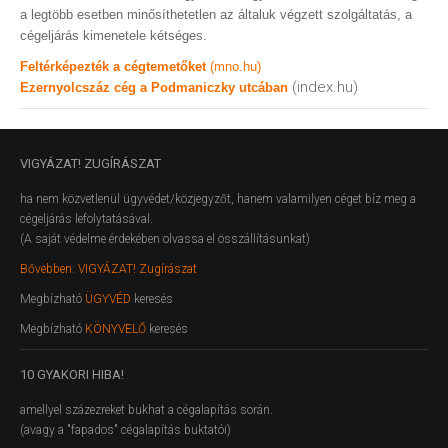
a legtöbb esetben minősíthetetlen az általuk végzett szolgáltatás, a
cégeljárás kimenetele kétséges.
Feltérképezték a cégtemetőket
(mno.hu)
(index.hu)
Ezernyolcszáz cég a Podmaniczky utcában
VIGYÁZAT!
ZUGÍRÁSZAT
ha nem közvetlenül ügyvédet/közjegyzőt, hanem valamilyen céget bíz meg a
cégeljárás lefolytatásával.
(A saját védelme érdekében olvassa el összállításunkat)
Bővebben: VIGYÁZAT! Zugírászat
Megbízható
ÜGYVÉD
keresés
Megbízható
KÖNYVELŐ
keresés
10
GYAKORI HIBA!
amellyel százezreket bukhat a cégalapítás során.
(avagy a "fapados" cégalapítás buktatói)