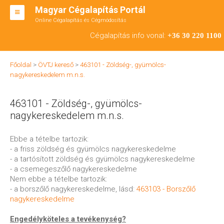
Magyar Cégalapítás Portál
Online Cégalapítás és Cégmódosítás
KFT ALAPÍTÁS
Cégalapítás info vonal:
+36 30 220 1100
BT ALAPÍTÁS
Főoldal
>
ÖVTJ kereső
>
463101 - Zöldség-, gyümölcs-
RT ALAPÍTÁS
nagykereskedelem m.n.s.
CÉGMÓDOSÍTÁS
463101 - Zöldség-, gyümölcs-
ÁTALAKULÁS
nagykereskedelem m.n.s.
TEÁOR SZÁMOK '08
Ebbe a tételbe tartozik:
- a friss zöldség és gyümölcs nagykereskedelme
ENGEDÉLYKÖTELES
- a tartósított zöldség és gyümölcs nagykereskedelme
- a csemegeszőlő nagykereskedelme
KAPCSOLAT
Nem ebbe a tételbe tartozik:
- a borszőlő nagykereskedelme, lásd:
463103 - Borszőlő
IRODÁK
nagykereskedelme
Engedélyköteles a tevékenység?