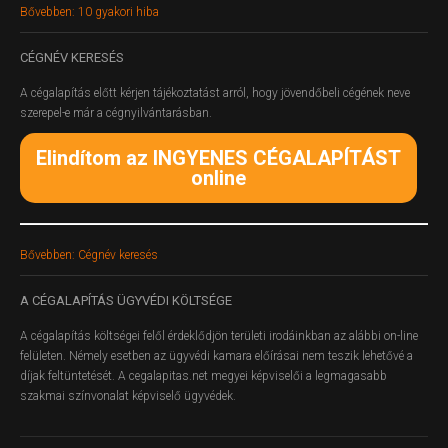
Bővebben: 10 gyakori hiba
CÉGNÉV
KERESÉS
A cégalapítás előtt kérjen tájékoztatást arról, hogy jövendőbeli cégének neve
szerepel-e már a cégnyilvántarásban.
Elindítom az INGYENES CÉGALAPÍTÁST
online
Bővebben: Cégnév keresés
A
CÉGALAPÍTÁS ÜGYVÉDI KÖLTSÉGE
A cégalapítás költségei felől érdeklődjön területi irodáinkban az alábbi on-line
felületen.
Némely esetben az ügyvédi kamara előírásai nem teszik lehetővé a
díjak feltüntetését. A cegalapitas.net megyei képviselői a legmagasabb
szakmai színvonalat képviselő ügyvédek.