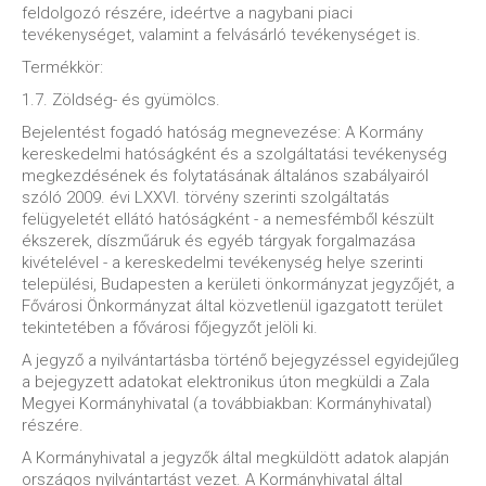
feldolgozó részére, ideértve a nagybani piaci
tevékenységet, valamint a felvásárló tevékenységet is.
Termékkör:
1.7. Zöldség- és gyümölcs.
Bejelentést fogadó hatóság megnevezése: A Kormány
kereskedelmi hatóságként és a szolgáltatási tevékenység
megkezdésének és folytatásának általános szabályairól
szóló 2009. évi LXXVI. törvény szerinti szolgáltatás
felügyeletét ellátó hatóságként - a nemesfémből készült
ékszerek, díszműáruk és egyéb tárgyak forgalmazása
kivételével - a kereskedelmi tevékenység helye szerinti
települési, Budapesten a kerületi önkormányzat jegyzőjét, a
Fővárosi Önkormányzat által közvetlenül igazgatott terület
tekintetében a fővárosi főjegyzőt jelöli ki.
A jegyző a nyilvántartásba történő bejegyzéssel egyidejűleg
a bejegyzett adatokat elektronikus úton megküldi a Zala
Megyei Kormányhivatal (a továbbiakban: Kormányhivatal)
részére.
A Kormányhivatal a jegyzők által megküldött adatok alapján
országos nyilvántartást vezet. A Kormányhivatal által