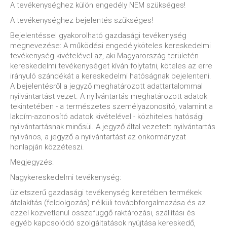
A tevékenységhez külön engedély NEM szükséges!
A tevékenységhez bejelentés szükséges!
Bejelentéssel gyakorolható gazdasági tevékenység
megnevezése: A működési engedélyköteles kereskedelmi
tevékenység kivételével az, aki Magyarország területén
kereskedelmi tevékenységet kíván folytatni, köteles az erre
irányuló szándékát a kereskedelmi hatóságnak bejelenteni.
A bejelentésről a jegyző meghatározott adattartalommal
nyilvántartást vezet. A nyilvántartás meghatározott adatok
tekintetében - a természetes személyazonosító, valamint a
lakcím-azonosító adatok kivételével - közhiteles hatósági
nyilvántartásnak minősül. A jegyző által vezetett nyilvántartás
nyilvános, a jegyző a nyilvántartást az önkormányzat
honlapján közzéteszi.
Megjegyzés:
Nagykereskedelmi tevékenység:
üzletszerű gazdasági tevékenység keretében termékek
átalakítás (feldolgozás) nélküli továbbforgalmazása és az
ezzel közvetlenül összefüggő raktározási, szállítási és
egyéb kapcsolódó szolgáltatások nyújtása kereskedő,