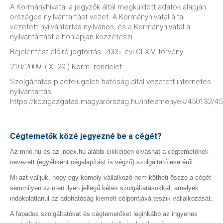
A Kormányhivatal a jegyzők által megküldött adatok alapján
országos nyilvántartást vezet. A Kormányhivatal által
vezetett nyilvántartás nyilvános, és a Kormányhivatal a
nyilvántartást a honlapján közzéteszi.
Bejelentést előíró jogforrás: 2005. évi CLXIV. törvény
210/2009. (IX. 29.) Korm. rendelet
Szolgáltatás piacfelügeleti hatóság által vezetett internetes
nyilvántartás:
https://kozigazgatas.magyarorszag.hu/intezmenyek/450132/4
Cégtemetők közé jegyezné be a cégét?
Az mno.hu és az index.hu alábbi cikkeiben olvashat a cégtemetőnek
nevezett (egyébként cégalapítást is végző) szolgáltató esetéről.
Mi azt valljuk, hogy egy komoly vállalkozó nem kötheti össze a cégét
semmilyen szinten ilyen jellegű kétes szolgáltatásokkal, amelyek
indokolatlanul az adóhatóság kiemelt célpontjává teszik vállalkozását.
A fapados szolgáltatókat és cégtemetőket leginkább az ingyenes