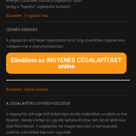
amellyel százezreket bukhat a cégalapítás során.
(avagy a "fapados" cégalapítás buktatói)
Bővebben: 10 gyakori hiba
CÉGNÉV
KERESÉS
A cégalapítás előtt kérjen tájékoztatást arról, hogy jövendőbeli cégének neve
szerepel-e már a cégnyilvántarásban.
Elindítom az INGYENES CÉGALAPÍTÁST
online
Bővebben: Cégnév keresés
A
CÉGALAPÍTÁS ÜGYVÉDI KÖLTSÉGE
A cégalapítás költségei felől érdeklődjön területi irodáinkban az alábbi on-line
felületen.
Némely esetben az ügyvédi kamara előírásai nem teszik lehetővé a
díjak feltüntetését. A cegalapitas.net megyei képviselői a legmagasabb
szakmai színvonalat képviselő ügyvédek.