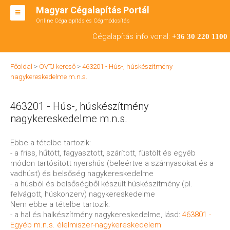
Magyar Cégalapítás Portál
Online Cégalapítás és Cégmódosítás
KFT ALAPÍTÁS
Cégalapítás info vonal:
+36 30 220 1100
BT ALAPÍTÁS
Főoldal
>
ÖVTJ kereső
>
463201 - Hús-, húskészítmény
RT ALAPÍTÁS
nagykereskedelme m.n.s.
CÉGMÓDOSÍTÁS
463201 - Hús-, húskészítmény
ÁTALAKULÁS
nagykereskedelme m.n.s.
TEÁOR SZÁMOK '08
Ebbe a tételbe tartozik:
- a friss, hűtött, fagyasztott, szárított, füstölt és egyéb
ENGEDÉLYKÖTELES
módon tartósított nyershús (beleértve a szárnyasokat és a
vadhúst) és belsőség nagykereskedelme
KAPCSOLAT
- a húsból és belsőségből készült húskészítmény (pl.
felvágott, húskonzerv) nagykereskedelme
IRODÁK
Nem ebbe a tételbe tartozik:
- a hal és halkészítmény nagykereskedelme, lásd:
463801 -
Egyéb m.n.s. élelmiszer-nagykereskedelem