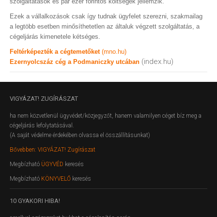
szolgáltatások és pár ezer forintos költségek jellemzik.
Ezek a vállalkozások csak így tudnak ügyfelet szerezni, szakmailag
a legtöbb esetben minősíthetetlen az általuk végzett szolgáltatás, a
cégeljárás kimenetele kétséges.
Feltérképezték a cégtemetőket
(mno.hu)
(index.hu)
Ezernyolcszáz cég a Podmaniczky utcában
VIGYÁZAT!
ZUGÍRÁSZAT
ha nem közvetlenül ügyvédet/közjegyzőt, hanem valamilyen céget bíz meg a
cégeljárás lefolytatásával.
(A saját védelme érdekében olvassa el összállításunkat)
Bővebben: VIGYÁZAT! Zugírászat
Megbízható
ÜGYVÉD
keresés
Megbízható
KÖNYVELŐ
keresés
10
GYAKORI HIBA!