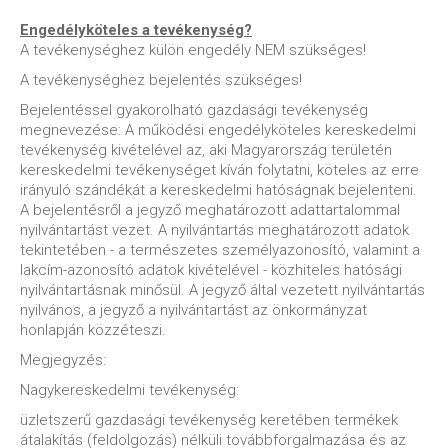
Engedélyköteles a tevékenység?
A tevékenységhez külön engedély NEM szükséges!
A tevékenységhez bejelentés szükséges!
Bejelentéssel gyakorolható gazdasági tevékenység
megnevezése: A működési engedélyköteles kereskedelmi
tevékenység kivételével az, aki Magyarország területén
kereskedelmi tevékenységet kíván folytatni, köteles az erre
irányuló szándékát a kereskedelmi hatóságnak bejelenteni.
A bejelentésről a jegyző meghatározott adattartalommal
nyilvántartást vezet. A nyilvántartás meghatározott adatok
tekintetében - a természetes személyazonosító, valamint a
lakcím-azonosító adatok kivételével - közhiteles hatósági
nyilvántartásnak minősül. A jegyző által vezetett nyilvántartás
nyilvános, a jegyző a nyilvántartást az önkormányzat
honlapján közzéteszi.
Megjegyzés:
Nagykereskedelmi tevékenység:
üzletszerű gazdasági tevékenység keretében termékek
átalakítás (feldolgozás) nélküli továbbforgalmazása és az