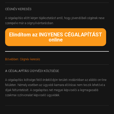
CÉGNÉV
KERESÉS
A cégalapítás előtt kérjen tájékoztatást arról, hogy jövendőbeli cégének neve
szerepel-e már a cégnyilvántarásban.
Elindítom az INGYENES CÉGALAPÍTÁST
online
Bővebben: Cégnév keresés
A
CÉGALAPÍTÁS ÜGYVÉDI KÖLTSÉGE
A cégalapítás költségei felől érdeklődjön területi irodáinkban az alábbi on-line
felületen.
Némely esetben az ügyvédi kamara előírásai nem teszik lehetővé a
díjak feltüntetését. A cegalapitas.net megyei képviselői a legmagasabb
szakmai színvonalat képviselő ügyvédek.