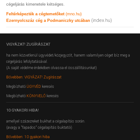
cégeljárás kimenetele kétséges.
Feltérképezték a cégtemetőket
(mno.hu)
(index.hu)
Ezernyolcszáz cég a Podmaniczky utcában
VIGYÁZAT!
ZUGÍRÁSZAT
ha nem közvetlenül ügyvédet/közjegyzőt, hanem valamilyen céget bíz meg a
cégeljárás lefolytatásával.
(A saját védelme érdekében olvassa el összállításunkat)
Bővebben: VIGYÁZAT! Zugírászat
Megbízható
ÜGYVÉD
keresés
Megbízható
KÖNYVELŐ
keresés
10
GYAKORI HIBA!
amellyel százezreket bukhat a cégalapítás során.
(avagy a "fapados" cégalapítás buktatói)
Bővebben: 10 gyakori hiba