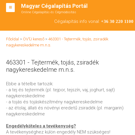
Magyar Cégalapítás Portál
Online Cégalapítás és Cégmódosítás
KFT ALAPÍTÁS
Cégalapítás info vonal:
+36 30 220 1100
BT ALAPÍTÁS
Főoldal
>
ÖVTJ kereső
>
463301 - Tejtermék, tojás, zsiradék
RT ALAPÍTÁS
nagykereskedelme m.n.s.
CÉGMÓDOSÍTÁS
463301 - Tejtermék, tojás, zsiradék
ÁTALAKULÁS
nagykereskedelme m.n.s.
TEÁOR SZÁMOK '08
Ebbe a tételbe tartozik:
- a tej és tejtermék (pl. tejpor, tejszín, vaj, joghurt, sajt)
ENGEDÉLYKÖTELES
nagykereskedelme
- a tojás és tojáskészítmény nagykereskedelme
KAPCSOLAT
- az étolaj, állati és növényi eredetű zsiradék (pl. margarin)
nagykereskedelme
IRODÁK
Engedélyköteles a tevékenység?
A tevékenységhez külön engedély NEM szükséges!