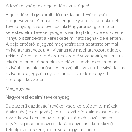
A tevékenységhez bejelentés szükséges!
Bejelentéssel gyakorolható gazdasági tevékenység
megnevezése: A működési engedélyköteles kereskedelmi
tevékenység kivételével az, aki Magyarország területén
kereskedelmi tevékenységet kíván folytatni, köteles az erre
irányuló szándékát a kereskedelmi hatóságnak bejelenteni.
A bejelentésről a jegyző meghatározott adattartalommal
nyilvántartást vezet. A nyilvántartás meghatározott adatok
tekintetében - a természetes személyazonosító, valamint a
lakcím-azonosító adatok kivételével - közhiteles hatósági
nyilvántartásnak minősül. A jegyző által vezetett nyilvántartás
nyilvános, a jegyző a nyilvántartást az önkormányzat
honlapján közzéteszi.
Megjegyzés:
Nagykereskedelmi tevékenység:
üzletszerű gazdasági tevékenység keretében termékek
átalakítás (feldolgozás) nélküli továbbforgalmazása és az
ezzel közvetlenül összefüggő raktározási, szállítási és
egyéb kapcsolódó szolgáltatások nyújtása kereskedő,
feldolgozó részére, ideértve a nagybani piaci