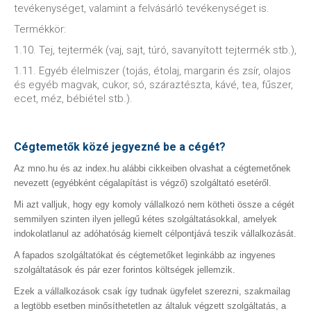
tevékenységet, valamint a felvásárló tevékenységet is.
Termékkör:
1.10. Tej, tejtermék (vaj, sajt, túró, savanyított tejtermék stb.),
1.11. Egyéb élelmiszer (tojás, étolaj, margarin és zsír, olajos
és egyéb magvak, cukor, só, száraztészta, kávé, tea, fűszer,
ecet, méz, bébiétel stb.).
Cégtemetők közé jegyezné be a cégét?
Az mno.hu és az index.hu alábbi cikkeiben olvashat a cégtemetőnek
nevezett (egyébként cégalapítást is végző) szolgáltató esetéről.
Mi azt valljuk, hogy egy komoly vállalkozó nem kötheti össze a cégét
semmilyen szinten ilyen jellegű kétes szolgáltatásokkal, amelyek
indokolatlanul az adóhatóság kiemelt célpontjává teszik vállalkozását.
A fapados szolgáltatókat és cégtemetőket leginkább az ingyenes
szolgáltatások és pár ezer forintos költségek jellemzik.
Ezek a vállalkozások csak így tudnak ügyfelet szerezni, szakmailag
a legtöbb esetben minősíthetetlen az általuk végzett szolgáltatás, a