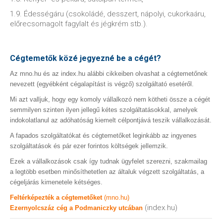
1.9. Édességáru (csokoládé, desszert, nápolyi, cukorkaáru,
előrecsomagolt fagylalt és jégkrém stb.).
Cégtemetők közé jegyezné be a cégét?
Az mno.hu és az index.hu alábbi cikkeiben olvashat a cégtemetőnek
nevezett (egyébként cégalapítást is végző) szolgáltató esetéről.
Mi azt valljuk, hogy egy komoly vállalkozó nem kötheti össze a cégét
semmilyen szinten ilyen jellegű kétes szolgáltatásokkal, amelyek
indokolatlanul az adóhatóság kiemelt célpontjává teszik vállalkozását.
A fapados szolgáltatókat és cégtemetőket leginkább az ingyenes
szolgáltatások és pár ezer forintos költségek jellemzik.
Ezek a vállalkozások csak így tudnak ügyfelet szerezni, szakmailag
a legtöbb esetben minősíthetetlen az általuk végzett szolgáltatás, a
cégeljárás kimenetele kétséges.
Feltérképezték a cégtemetőket
(mno.hu)
(index.hu)
Ezernyolcszáz cég a Podmaniczky utcában