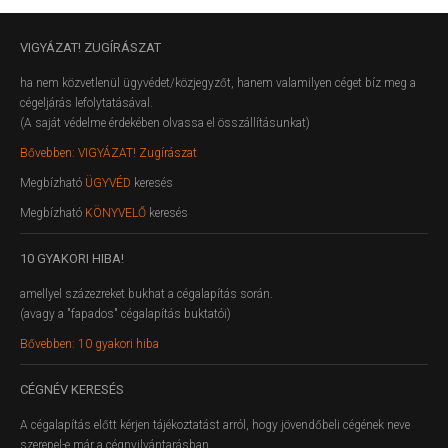
VIGYÁZAT!
ZUGÍRÁSZAT
ha nem közvetlenül ügyvédet/közjegyzőt, hanem valamilyen céget bíz meg a
cégeljárás lefolytatásával.
(A saját védelme érdekében olvassa el összállításunkat)
Bővebben: VIGYÁZAT! Zugírászat
Megbízható
ÜGYVÉD
keresés
Megbízható
KÖNYVELŐ
keresés
10
GYAKORI HIBA!
amellyel százezreket bukhat a cégalapítás során.
(avagy a "fapados" cégalapítás buktatói)
Bővebben: 10 gyakori hiba
CÉGNÉV
KERESÉS
A cégalapítás előtt kérjen tájékoztatást arról, hogy jövendőbeli cégének neve
szerepel-e már a cégnyilvántarásban.