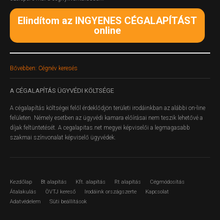
Elindítom az INGYENES CÉGALAPÍTÁST
online
Bővebben: Cégnév keresés
A
CÉGALAPÍTÁS ÜGYVÉDI KÖLTSÉGE
A cégalapítás költségei felől érdeklődjön területi irodáinkban az alábbi on-line
felületen.
Némely esetben az ügyvédi kamara előírásai nem teszik lehetővé a
díjak feltüntetését. A cegalapitas.net megyei képviselői a legmagasabb
szakmai színvonalat képviselő ügyvédek.
Kezdőlap
Bt alapítás
Kft. alapítás
Rt alapítás
Cégmódosítás
Átalakulás
ÖVTJ kereső
Irodáink országszerte
Kapcsolat
Adatvédelem
Süti beállítások