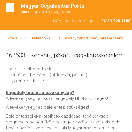
Magyar Cégalapítás Portál
Online Cégalapítás és Cégmódosítás
KFT ALAPÍTÁS
Cégalapítás info vonal:
+36 30 220 1100
BT ALAPÍTÁS
Főoldal
>
ÖVTJ kereső
>
463603 - Kenyér-, pékáru-nagykereskedelem
RT ALAPÍTÁS
463603 - Kenyér-, pékáru-nagykereskedelem
CÉGMÓDOSÍTÁS
ÁTALAKULÁS
Ebbe a tételbe tartozik:
- a sütőipari termékek (pl. kenyér, pékáru)
TEÁOR SZÁMOK '08
nagykereskedelme
ENGEDÉLYKÖTELES
Engedélyköteles a tevékenység?
A tevékenységhez külön engedély NEM szükséges!
KAPCSOLAT
A tevékenységhez bejelentés szükséges!
IRODÁK
Bejelentéssel gyakorolható gazdasági tevékenység
megnevezése: A működési engedélyköteles kereskedelmi
tevékenység kivételével az, aki Magyarország területén