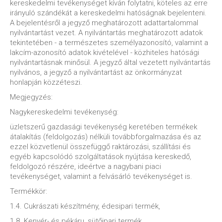
kereskedelmi tevékenységet kíván folytatni, köteles az erre
irányuló szándékát a kereskedelmi hatóságnak bejelenteni.
A bejelentésről a jegyző meghatározott adattartalommal
nyilvántartást vezet. A nyilvántartás meghatározott adatok
tekintetében - a természetes személyazonosító, valamint a
lakcím-azonosító adatok kivételével - közhiteles hatósági
nyilvántartásnak minősül. A jegyző által vezetett nyilvántartás
nyilvános, a jegyző a nyilvántartást az önkormányzat
honlapján közzéteszi.
Megjegyzés:
Nagykereskedelmi tevékenység:
üzletszerű gazdasági tevékenység keretében termékek
átalakítás (feldolgozás) nélküli továbbforgalmazása és az
ezzel közvetlenül összefüggő raktározási, szállítási és
egyéb kapcsolódó szolgáltatások nyújtása kereskedő,
feldolgozó részére, ideértve a nagybani piaci
tevékenységet, valamint a felvásárló tevékenységet is.
Termékkör:
1.4. Cukrászati készítmény, édesipari termék,
1.8. Kenyér- és pékáru, sütőipari termék,