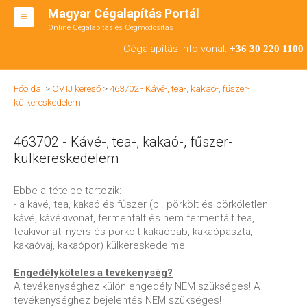
Magyar Cégalapítás Portál
Online Cégalapítás és Cégmódosítás
KFT ALAPÍTÁS
Cégalapítás info vonal:
+36 30 220 1100
BT ALAPÍTÁS
Főoldal
>
ÖVTJ kereső
>
463702 - Kávé-, tea-, kakaó-, fűszer-
RT ALAPÍTÁS
külkereskedelem
CÉGMÓDOSÍTÁS
463702 - Kávé-, tea-, kakaó-, fűszer-
ÁTALAKULÁS
külkereskedelem
TEÁOR SZÁMOK '08
Ebbe a tételbe tartozik:
- a kávé, tea, kakaó és fűszer (pl. pörkölt és pörköletlen
ENGEDÉLYKÖTELES
kávé, kávékivonat, fermentált és nem fermentált tea,
teakivonat, nyers és pörkölt kakaóbab, kakaópaszta,
KAPCSOLAT
kakaóvaj, kakaópor) külkereskedelme
IRODÁK
Engedélyköteles a tevékenység?
A tevékenységhez külön engedély NEM szükséges! A
tevékenységhez bejelentés NEM szükséges!