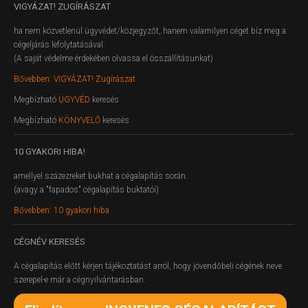
VIGYÁZAT!
ZUGÍRÁSZAT
ha nem közvetlenül ügyvédet/közjegyzőt, hanem valamilyen céget bíz meg a
cégeljárás lefolytatásával.
(A saját védelme érdekében olvassa el összállításunkat)
Bővebben: VIGYÁZAT! Zugírászat
Megbízható
ÜGYVÉD
keresés
Megbízható
KÖNYVELŐ
keresés
10
GYAKORI HIBA!
amellyel százezreket bukhat a cégalapítás során.
(avagy a "fapados" cégalapítás buktatói)
Bővebben: 10 gyakori hiba
CÉGNÉV
KERESÉS
A cégalapítás előtt kérjen tájékoztatást arról, hogy jövendőbeli cégének neve
szerepel-e már a cégnyilvántarásban.