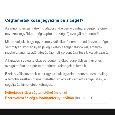
Cégtemetők közé jegyezné be a cégét?
Az mno.hu és az index.hu alábbi cikkeiben olvashat a cégtemetőnek
nevezett (egyébként cégalapítást is végző) szolgáltató esetéről.
Mi azt valljuk, hogy egy komoly vállalkozó nem kötheti össze a cégét
semmilyen szinten ilyen jellegű kétes szolgáltatásokkal, amelyek
indokolatlanul az adóhatóság kiemelt célpontjává teszik vállalkozását.
A fapados szolgáltatókat és cégtemetőket leginkább az ingyenes
szolgáltatások és pár ezer forintos költségek jellemzik.
Ezek a vállalkozások csak így tudnak ügyfelet szerezni, szakmailag
a legtöbb esetben minősíthetetlen az általuk végzett szolgáltatás, a
cégeljárás kimenetele kétséges.
Feltérképezték a cégtemetőket
(mno.hu)
(index.hu)
Ezernyolcszáz cég a Podmaniczky utcában