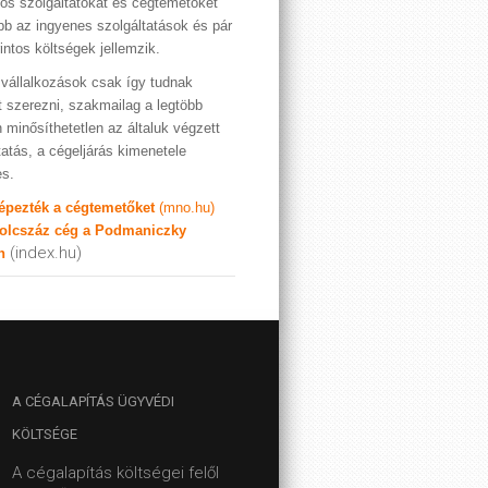
os szolgáltatókat és cégtemetőket
bb az ingyenes szolgáltatások és pár
rintos költségek jellemzik.
vállalkozások csak így tudnak
t szerezni, szakmailag a legtöbb
 minősíthetetlen az általuk végzett
tatás, a cégeljárás kimenetele
es.
képezték a cégtemetőket
(mno.hu)
olcszáz cég a Podmaniczky
(index.hu)
n
A
CÉGALAPÍTÁS ÜGYVÉDI
KÖLTSÉGE
A cégalapítás költségei felől