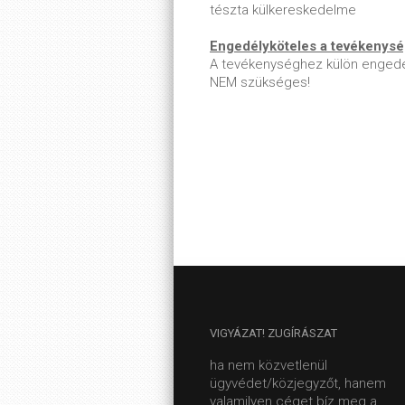
tészta külkereskedelme
Engedélyköteles a tevékenys
A tevékenységhez külön engedé
NEM szükséges!
VIGYÁZAT!
ZUGÍRÁSZAT
ha nem közvetlenül
ügyvédet/közjegyzőt, hanem
valamilyen céget bíz meg a