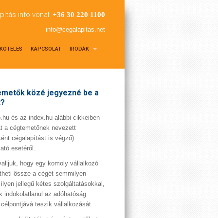
pítás info vonal:
+36 30 220 1100
info@cegalapitas.net
KÖTELES
KAPCSOLAT
IRODÁK
metők közé jegyezné be a
t?
hu és az index.hu alábbi cikkeiben
t a cégtemetőnek nevezett
ént cégalapítást is végző)
tató esetéről.
valljuk, hogy egy komoly vállalkozó
theti össze a cégét semmilyen
 ilyen jellegű kétes szolgáltatásokkal,
 indokolatlanul az adóhatóság
 célpontjává teszik vállalkozását.