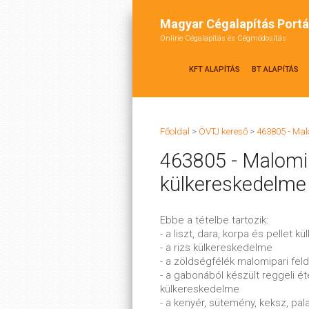
Magyar Cégalapítás Portá
Online Cégalapítás és Cégmódosítás
KFT ALAPÍTÁS
BT ALAPÍTÁS
Főoldal
>
ÖVTJ kereső
>
463805 - Ma
463805 - Malomi
külkereskedelme
Ebbe a tételbe tartozik:
- a liszt, dara, korpa és pellet 
- a rizs külkereskedelme
- a zöldségfélék malomipari fe
- a gabonából készült reggeli ét
külkereskedelme
- a kenyér, sütemény, keksz, pal