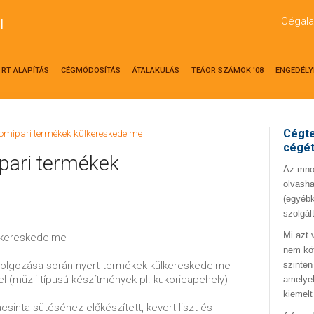
Cégala
l
RT ALAPÍTÁS
CÉGMÓDOSÍTÁS
ÁTALAKULÁS
TEÁOR SZÁMOK '08
ENGEDÉLY
Cégte
lomipari termékek külkereskedelme
cégé
pari termékek
Az mno.
olvasha
(egyébk
szolgál
Mi azt 
külkereskedelme
nem kö
ldolgozása során nyert termékek külkereskedelme
szinten
el (müzli típusú készítmények pl. kukoricapehely)
amelyek
kiemelt
acsinta sütéséhez előkészített, kevert liszt és