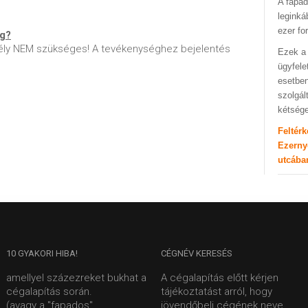
A fapad
leginká
ezer fo
ég?
ly NEM szükséges! A tevékenységhez bejelentés
Ezek a 
ügyfele
esetben
szolgál
kétség
Feltér
Ezerny
utcába
10
GYAKORI HIBA!
CÉGNÉV
KERESÉS
amellyel százezreket bukhat a
A cégalapítás előtt kérjen
cégalapítás során.
tájékoztatást arról, hogy
(avagy a "fapados"
jövendőbeli cégének neve