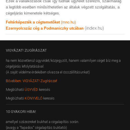
Ezek a vállalkozások csak így tudnak ügyfelet szerezni, szakmailag
a legtöbb esetben minősíthetetlen az általuk végzett szolgáltatás, a
cégeljárás kimenetele kétséges.
Feltérképezték a cégtemetőket
(mno.hu)
(index.hu)
Ezernyolcszáz cég a Podmaniczky utcában
VIGYÁZAT!
ZUGÍRÁSZAT
ha nem közvetlenül ügyvédet/közjegyzőt, hanem valamilyen céget bíz meg a
cégeljárás lefolytatásával.
(A saját védelme érdekében olvassa el összállításunkat)
Bővebben: VIGYÁZAT! Zugírászat
Megbízható
ÜGYVÉD
keresés
Megbízható
KÖNYVELŐ
keresés
10
GYAKORI HIBA!
amellyel százezreket bukhat a cégalapítás során.
(avagy a "fapados" cégalapítás buktatói)