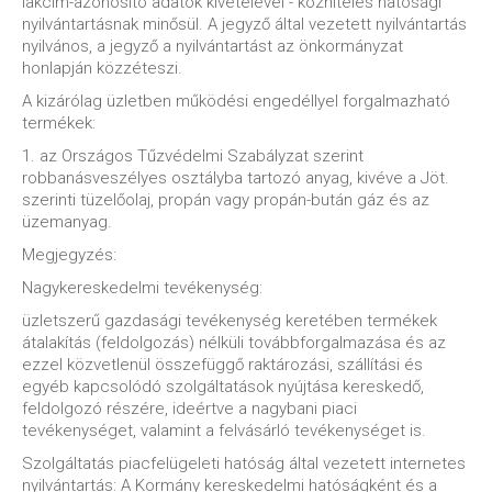
lakcím-azonosító adatok kivételével - közhiteles hatósági
nyilvántartásnak minősül. A jegyző által vezetett nyilvántartás
nyilvános, a jegyző a nyilvántartást az önkormányzat
honlapján közzéteszi.
A kizárólag üzletben működési engedéllyel forgalmazható
termékek:
1. az Országos Tűzvédelmi Szabályzat szerint
robbanásveszélyes osztályba tartozó anyag, kivéve a Jöt.
szerinti tüzelőolaj, propán vagy propán-bután gáz és az
üzemanyag.
Megjegyzés:
Nagykereskedelmi tevékenység:
üzletszerű gazdasági tevékenység keretében termékek
átalakítás (feldolgozás) nélküli továbbforgalmazása és az
ezzel közvetlenül összefüggő raktározási, szállítási és
egyéb kapcsolódó szolgáltatások nyújtása kereskedő,
feldolgozó részére, ideértve a nagybani piaci
tevékenységet, valamint a felvásárló tevékenységet is.
Szolgáltatás piacfelügeleti hatóság által vezetett internetes
nyilvántartás: A Kormány kereskedelmi hatóságként és a