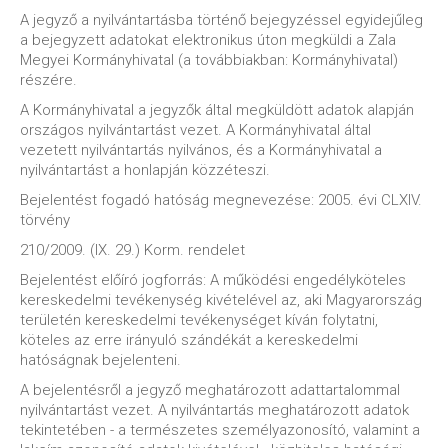
A jegyző a nyilvántartásba történő bejegyzéssel egyidejűleg
a bejegyzett adatokat elektronikus úton megküldi a Zala
Megyei Kormányhivatal (a továbbiakban: Kormányhivatal)
részére.
A Kormányhivatal a jegyzők által megküldött adatok alapján
országos nyilvántartást vezet. A Kormányhivatal által
vezetett nyilvántartás nyilvános, és a Kormányhivatal a
nyilvántartást a honlapján közzéteszi.
Bejelentést fogadó hatóság megnevezése: 2005. évi CLXIV.
törvény
210/2009. (IX. 29.) Korm. rendelet
Bejelentést előíró jogforrás: A működési engedélyköteles
kereskedelmi tevékenység kivételével az, aki Magyarország
területén kereskedelmi tevékenységet kíván folytatni,
köteles az erre irányuló szándékát a kereskedelmi
hatóságnak bejelenteni.
A bejelentésről a jegyző meghatározott adattartalommal
nyilvántartást vezet. A nyilvántartás meghatározott adatok
tekintetében - a természetes személyazonosító, valamint a