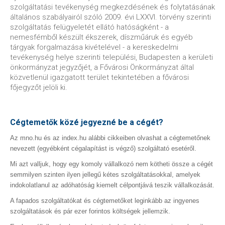
szolgáltatási tevékenység megkezdésének és folytatásának
általános szabályairól szóló 2009. évi LXXVI. törvény szerinti
szolgáltatás felügyeletét ellátó hatóságként - a
nemesfémből készült ékszerek, díszműáruk és egyéb
tárgyak forgalmazása kivételével - a kereskedelmi
tevékenység helye szerinti települési, Budapesten a kerületi
önkormányzat jegyzőjét, a Fővárosi Önkormányzat által
közvetlenül igazgatott terület tekintetében a fővárosi
főjegyzőt jelöli ki.
Cégtemetők közé jegyezné be a cégét?
Az mno.hu és az index.hu alábbi cikkeiben olvashat a cégtemetőnek
nevezett (egyébként cégalapítást is végző) szolgáltató esetéről.
Mi azt valljuk, hogy egy komoly vállalkozó nem kötheti össze a cégét
semmilyen szinten ilyen jellegű kétes szolgáltatásokkal, amelyek
indokolatlanul az adóhatóság kiemelt célpontjává teszik vállalkozását.
A fapados szolgáltatókat és cégtemetőket leginkább az ingyenes
szolgáltatások és pár ezer forintos költségek jellemzik.