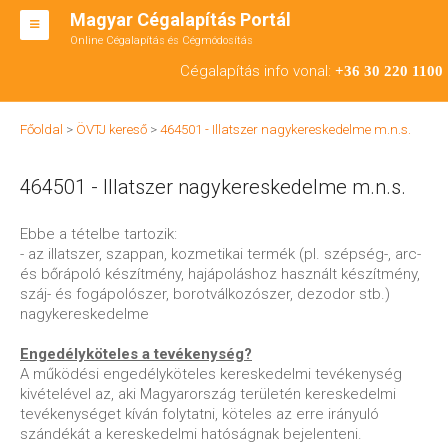
Magyar Cégalapítás Portál
Online Cégalapítás és Cégmódosítás
KFT ALAPÍTÁS
Cégalapítás info vonal:
+36 30 220 1100
BT ALAPÍTÁS
Főoldal
>
ÖVTJ kereső
>
464501 - Illatszer nagykereskedelme m.n.s.
RT ALAPÍTÁS
464501 - Illatszer nagykereskedelme m.n.s.
CÉGMÓDOSÍTÁS
ÁTALAKULÁS
Ebbe a tételbe tartozik:
- az illatszer, szappan, kozmetikai termék (pl. szépség-, arc-
TEÁOR SZÁMOK '08
és bőrápoló készítmény, hajápoláshoz használt készítmény,
száj- és fogápolószer, borotválkozószer, dezodor stb.)
ENGEDÉLYKÖTELES
nagykereskedelme
KAPCSOLAT
Engedélyköteles a tevékenység?
A működési engedélyköteles kereskedelmi tevékenység
IRODÁK
kivételével az, aki Magyarország területén kereskedelmi
tevékenységet kíván folytatni, köteles az erre irányuló
szándékát a kereskedelmi hatóságnak bejelenteni.