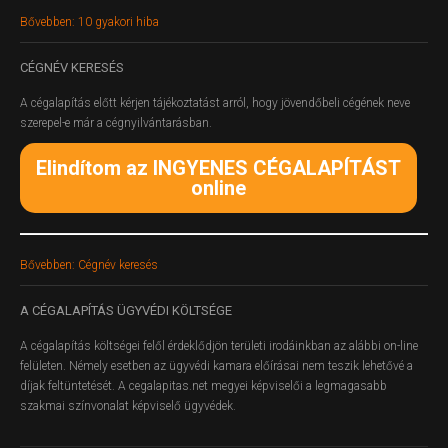
Bővebben: 10 gyakori hiba
CÉGNÉV
KERESÉS
A cégalapítás előtt kérjen tájékoztatást arról, hogy jövendőbeli cégének neve
szerepel-e már a cégnyilvántarásban.
Elindítom az INGYENES CÉGALAPÍTÁST
online
Bővebben: Cégnév keresés
A
CÉGALAPÍTÁS ÜGYVÉDI KÖLTSÉGE
A cégalapítás költségei felől érdeklődjön területi irodáinkban az alábbi on-line
felületen.
Némely esetben az ügyvédi kamara előírásai nem teszik lehetővé a
díjak feltüntetését. A cegalapitas.net megyei képviselői a legmagasabb
szakmai színvonalat képviselő ügyvédek.