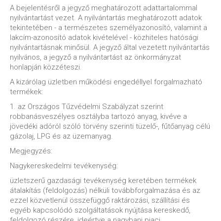
A bejelentésről a jegyző meghatározott adattartalommal
nyilvántartást vezet. A nyilvántartás meghatározott adatok
tekintetében - a természetes személyazonosító, valamint a
lakcím-azonosító adatok kivételével - közhiteles hatósági
nyilvántartásnak minősül. A jegyző által vezetett nyilvántartás
nyilvános, a jegyző a nyilvántartást az önkormányzat
honlapján közzéteszi.
A kizárólag üzletben működési engedéllyel forgalmazható
termékek:
1. az Országos Tűzvédelmi Szabályzat szerint
robbanásveszélyes osztályba tartozó anyag, kivéve a
jövedéki adóról szóló törvény szerinti tüzelő-, fűtőanyag célú
gázolaj, LPG és az üzemanyag.
Megjegyzés:
Nagykereskedelmi tevékenység:
üzletszerű gazdasági tevékenység keretében termékek
átalakítás (feldolgozás) nélküli továbbforgalmazása és az
ezzel közvetlenül összefüggő raktározási, szállítási és
egyéb kapcsolódó szolgáltatások nyújtása kereskedő,
feldolgozó részére, ideértve a nagybani piaci