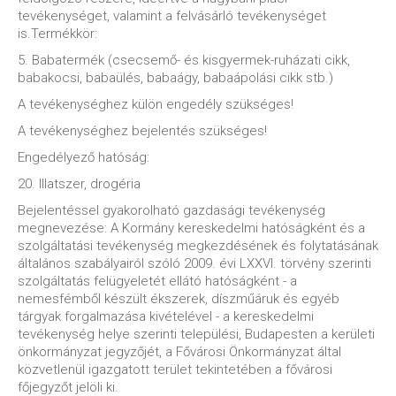
tevékenységet, valamint a felvásárló tevékenységet
is.Termékkör:
5. Babatermék (csecsemő- és kisgyermek-ruházati cikk,
babakocsi, babaülés, babaágy, babaápolási cikk stb.)
A tevékenységhez külön engedély szükséges!
A tevékenységhez bejelentés szükséges!
Engedélyező hatóság:
20. Illatszer, drogéria
Bejelentéssel gyakorolható gazdasági tevékenység
megnevezése: A Kormány kereskedelmi hatóságként és a
szolgáltatási tevékenység megkezdésének és folytatásának
általános szabályairól szóló 2009. évi LXXVI. törvény szerinti
szolgáltatás felügyeletét ellátó hatóságként - a
nemesfémből készült ékszerek, díszműáruk és egyéb
tárgyak forgalmazása kivételével - a kereskedelmi
tevékenység helye szerinti települési, Budapesten a kerületi
önkormányzat jegyzőjét, a Fővárosi Önkormányzat által
közvetlenül igazgatott terület tekintetében a fővárosi
főjegyzőt jelöli ki.