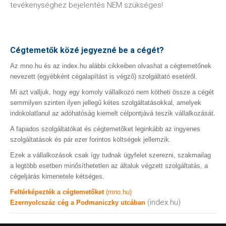
tevékenységhez bejelentés NEM szükséges!
Cégtemetők közé jegyezné be a cégét?
Az mno.hu és az index.hu alábbi cikkeiben olvashat a cégtemetőnek
nevezett (egyébként cégalapítást is végző) szolgáltató esetéről.
Mi azt valljuk, hogy egy komoly vállalkozó nem kötheti össze a cégét
semmilyen szinten ilyen jellegű kétes szolgáltatásokkal, amelyek
indokolatlanul az adóhatóság kiemelt célpontjává teszik vállalkozását.
A fapados szolgáltatókat és cégtemetőket leginkább az ingyenes
szolgáltatások és pár ezer forintos költségek jellemzik.
Ezek a vállalkozások csak így tudnak ügyfelet szerezni, szakmailag
a legtöbb esetben minősíthetetlen az általuk végzett szolgáltatás, a
cégeljárás kimenetele kétséges.
Feltérképezték a cégtemetőket
(mno.hu)
(index.hu)
Ezernyolcszáz cég a Podmaniczky utcában