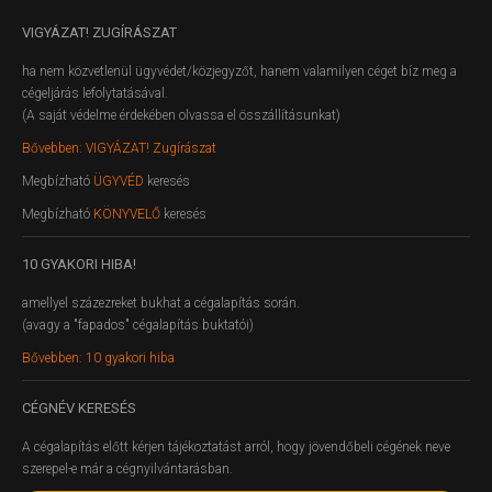
VIGYÁZAT!
ZUGÍRÁSZAT
ha nem közvetlenül ügyvédet/közjegyzőt, hanem valamilyen céget bíz meg a
cégeljárás lefolytatásával.
(A saját védelme érdekében olvassa el összállításunkat)
Bővebben: VIGYÁZAT! Zugírászat
Megbízható
ÜGYVÉD
keresés
Megbízható
KÖNYVELŐ
keresés
10
GYAKORI HIBA!
amellyel százezreket bukhat a cégalapítás során.
(avagy a "fapados" cégalapítás buktatói)
Bővebben: 10 gyakori hiba
CÉGNÉV
KERESÉS
A cégalapítás előtt kérjen tájékoztatást arról, hogy jövendőbeli cégének neve
szerepel-e már a cégnyilvántarásban.