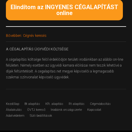
Elindítom az INGYENES CÉGALAPÍTÁST
online
Bővebben: Cégnév keresés
A
CÉGALAPÍTÁS ÜGYVÉDI KÖLTSÉGE
A cégalapítás költségei felől érdeklődjön területi irodáinkban az alábbi on-line
felületen.
Némely esetben az ügyvédi kamara előírásai nem teszik lehetővé a
díjak feltüntetését. A cegalapitas.net megyei képviselői a legmagasabb
szakmai színvonalat képviselő ügyvédek.
Kezdőlap
Bt alapítás
Kft. alapítás
Rt alapítás
Cégmódosítás
Átalakulás
ÖVTJ kereső
Irodáink országszerte
Kapcsolat
Adatvédelem
Süti beállítások