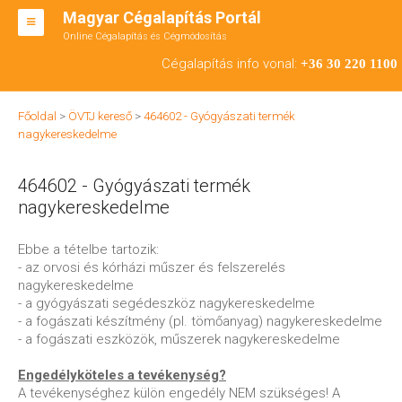
Magyar Cégalapítás Portál
Online Cégalapítás és Cégmódosítás
KFT ALAPÍTÁS
Cégalapítás info vonal:
+36 30 220 1100
BT ALAPÍTÁS
Főoldal
>
ÖVTJ kereső
>
464602 - Gyógyászati termék
RT ALAPÍTÁS
nagykereskedelme
CÉGMÓDOSÍTÁS
464602 - Gyógyászati termék
ÁTALAKULÁS
nagykereskedelme
TEÁOR SZÁMOK '08
Ebbe a tételbe tartozik:
- az orvosi és kórházi műszer és felszerelés
ENGEDÉLYKÖTELES
nagykereskedelme
- a gyógyászati segédeszköz nagykereskedelme
KAPCSOLAT
- a fogászati készítmény (pl. tömőanyag) nagykereskedelme
- a fogászati eszközök, műszerek nagykereskedelme
IRODÁK
Engedélyköteles a tevékenység?
A tevékenységhez külön engedély NEM szükséges! A