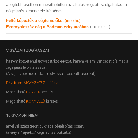
a legtöbb esetben minősíthetetlen az általuk végzett szolgáltatás, a
cégeljárás kimenetele kétséges.
Feltérképezték a cégtemetőket
(mno.hu)
(index.hu)
Ezernyolcszáz cég a Podmaniczky utcában
VIGYÁZAT!
ZUGÍRÁSZAT
ha nem közvetlenül ügyvédet/közjegyzőt, hanem valamilyen céget bíz meg a
cégeljárás lefolytatásával.
(A saját védelme érdekében olvassa el összállításunkat)
Bővebben: VIGYÁZAT! Zugírászat
Megbízható
ÜGYVÉD
keresés
Megbízható
KÖNYVELŐ
keresés
10
GYAKORI HIBA!
amellyel százezreket bukhat a cégalapítás során.
(avagy a "fapados" cégalapítás buktatói)