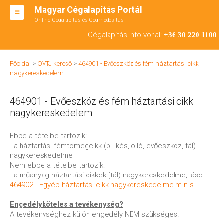
Magyar Cégalapítás Portál
Online Cégalapítás és Cégmódosítás
KFT ALAPÍTÁS
Cégalapítás info vonal:
+36 30 220 1100
BT ALAPÍTÁS
Főoldal
>
ÖVTJ kereső
>
464901 - Evőeszköz és fém háztartási cikk
RT ALAPÍTÁS
nagykereskedelem
CÉGMÓDOSÍTÁS
464901 - Evőeszköz és fém háztartási cikk
ÁTALAKULÁS
nagykereskedelem
TEÁOR SZÁMOK '08
Ebbe a tételbe tartozik:
- a háztartási fémtömegcikk (pl. kés, olló, evőeszköz, tál)
ENGEDÉLYKÖTELES
nagykereskedelme
Nem ebbe a tételbe tartozik:
KAPCSOLAT
- a műanyag háztartási cikkek (tál) nagykereskedelme, lásd:
464902 - Egyéb háztartási cikk nagykereskedelme m.n.s.
IRODÁK
Engedélyköteles a tevékenység?
A tevékenységhez külön engedély NEM szükséges!