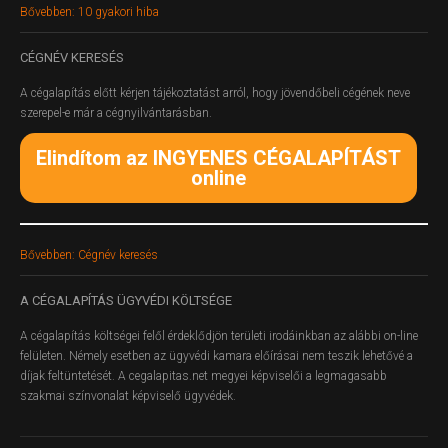
Bővebben: 10 gyakori hiba
CÉGNÉV
KERESÉS
A cégalapítás előtt kérjen tájékoztatást arról, hogy jövendőbeli cégének neve
szerepel-e már a cégnyilvántarásban.
Elindítom az INGYENES CÉGALAPÍTÁST
online
Bővebben: Cégnév keresés
A
CÉGALAPÍTÁS ÜGYVÉDI KÖLTSÉGE
A cégalapítás költségei felől érdeklődjön területi irodáinkban az alábbi on-line
felületen.
Némely esetben az ügyvédi kamara előírásai nem teszik lehetővé a
díjak feltüntetését. A cegalapitas.net megyei képviselői a legmagasabb
szakmai színvonalat képviselő ügyvédek.