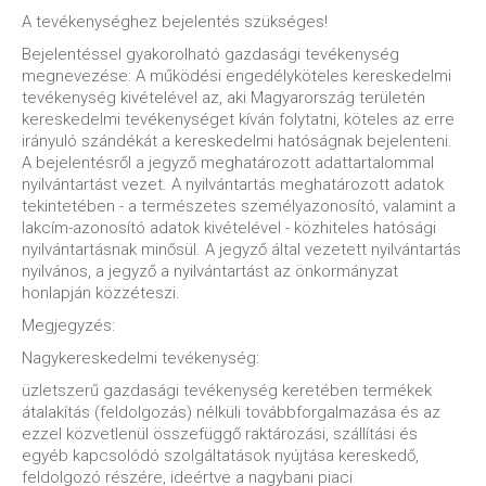
A tevékenységhez bejelentés szükséges!
Bejelentéssel gyakorolható gazdasági tevékenység
megnevezése: A működési engedélyköteles kereskedelmi
tevékenység kivételével az, aki Magyarország területén
kereskedelmi tevékenységet kíván folytatni, köteles az erre
irányuló szándékát a kereskedelmi hatóságnak bejelenteni.
A bejelentésről a jegyző meghatározott adattartalommal
nyilvántartást vezet. A nyilvántartás meghatározott adatok
tekintetében - a természetes személyazonosító, valamint a
lakcím-azonosító adatok kivételével - közhiteles hatósági
nyilvántartásnak minősül. A jegyző által vezetett nyilvántartás
nyilvános, a jegyző a nyilvántartást az önkormányzat
honlapján közzéteszi.
Megjegyzés:
Nagykereskedelmi tevékenység:
üzletszerű gazdasági tevékenység keretében termékek
átalakítás (feldolgozás) nélküli továbbforgalmazása és az
ezzel közvetlenül összefüggő raktározási, szállítási és
egyéb kapcsolódó szolgáltatások nyújtása kereskedő,
feldolgozó részére, ideértve a nagybani piaci