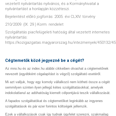
vezetett nyilvántartás nyilvános, és a Kormányhivatal a
nyilvántartást a honlapján közzéteszi.
Bejelentést előíró jogforrás: 2005. évi CLXIV. törvény
210/2009. (IX. 29.) Korm. rendelet
Szolgáltatás piacfelügeleti hatóság által vezetett internetes
nyilvántartás:
https://kozigazgatas.magyarorszag.hu/intezmenyek/450132/4
Cégtemetők közé jegyezné be a cégét?
Az mno.hu és az index.hu alábbi cikkeiben olvashat a cégtemetőnek
nevezett (egyébként cégalapítást is végző) szolgáltató esetéről.
Mi azt valljuk, hogy egy komoly vállalkozó nem kötheti össze a cégét
semmilyen szinten ilyen jellegű kétes szolgáltatásokkal, amelyek
indokolatlanul az adóhatóság kiemelt célpontjává teszik vállalkozását.
A fapados szolgáltatókat és cégtemetőket leginkább az ingyenes
szolgáltatások és pár ezer forintos költségek jellemzik.
Ezek a vállalkozások csak így tudnak ügyfelet szerezni, szakmailag