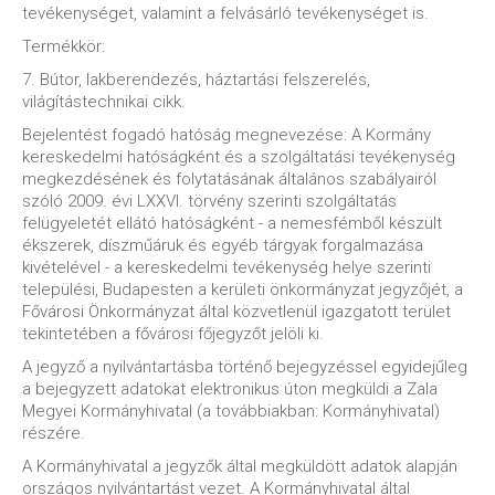
tevékenységet, valamint a felvásárló tevékenységet is.
Termékkör:
7. Bútor, lakberendezés, háztartási felszerelés,
világítástechnikai cikk.
Bejelentést fogadó hatóság megnevezése: A Kormány
kereskedelmi hatóságként és a szolgáltatási tevékenység
megkezdésének és folytatásának általános szabályairól
szóló 2009. évi LXXVI. törvény szerinti szolgáltatás
felügyeletét ellátó hatóságként - a nemesfémből készült
ékszerek, díszműáruk és egyéb tárgyak forgalmazása
kivételével - a kereskedelmi tevékenység helye szerinti
települési, Budapesten a kerületi önkormányzat jegyzőjét, a
Fővárosi Önkormányzat által közvetlenül igazgatott terület
tekintetében a fővárosi főjegyzőt jelöli ki.
A jegyző a nyilvántartásba történő bejegyzéssel egyidejűleg
a bejegyzett adatokat elektronikus úton megküldi a Zala
Megyei Kormányhivatal (a továbbiakban: Kormányhivatal)
részére.
A Kormányhivatal a jegyzők által megküldött adatok alapján
országos nyilvántartást vezet. A Kormányhivatal által