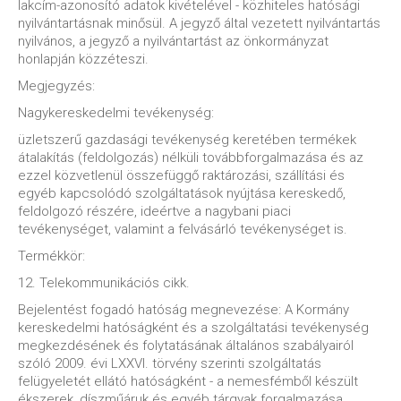
lakcím-azonosító adatok kivételével - közhiteles hatósági
nyilvántartásnak minősül. A jegyző által vezetett nyilvántartás
nyilvános, a jegyző a nyilvántartást az önkormányzat
honlapján közzéteszi.
Megjegyzés:
Nagykereskedelmi tevékenység:
üzletszerű gazdasági tevékenység keretében termékek
átalakítás (feldolgozás) nélküli továbbforgalmazása és az
ezzel közvetlenül összefüggő raktározási, szállítási és
egyéb kapcsolódó szolgáltatások nyújtása kereskedő,
feldolgozó részére, ideértve a nagybani piaci
tevékenységet, valamint a felvásárló tevékenységet is.
Termékkör:
12. Telekommunikációs cikk.
Bejelentést fogadó hatóság megnevezése: A Kormány
kereskedelmi hatóságként és a szolgáltatási tevékenység
megkezdésének és folytatásának általános szabályairól
szóló 2009. évi LXXVI. törvény szerinti szolgáltatás
felügyeletét ellátó hatóságként - a nemesfémből készült
ékszerek, díszműáruk és egyéb tárgyak forgalmazása