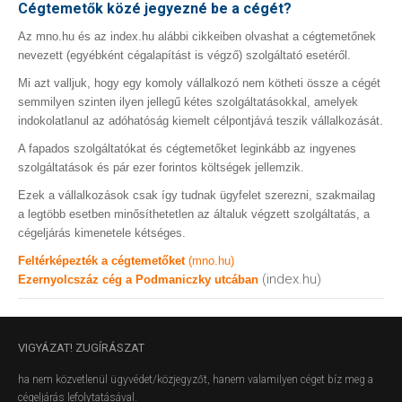
Cégtemetők közé jegyezné be a cégét?
Az mno.hu és az index.hu alábbi cikkeiben olvashat a cégtemetőnek
nevezett (egyébként cégalapítást is végző) szolgáltató esetéről.
Mi azt valljuk, hogy egy komoly vállalkozó nem kötheti össze a cégét
semmilyen szinten ilyen jellegű kétes szolgáltatásokkal, amelyek
indokolatlanul az adóhatóság kiemelt célpontjává teszik vállalkozását.
A fapados szolgáltatókat és cégtemetőket leginkább az ingyenes
szolgáltatások és pár ezer forintos költségek jellemzik.
Ezek a vállalkozások csak így tudnak ügyfelet szerezni, szakmailag
a legtöbb esetben minősíthetetlen az általuk végzett szolgáltatás, a
cégeljárás kimenetele kétséges.
Feltérképezték a cégtemetőket
(mno.hu)
(index.hu)
Ezernyolcszáz cég a Podmaniczky utcában
VIGYÁZAT!
ZUGÍRÁSZAT
ha nem közvetlenül ügyvédet/közjegyzőt, hanem valamilyen céget bíz meg a
cégeljárás lefolytatásával.