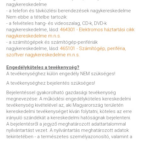
nagykereskedelme
- a telefon és távközlési berendezések nagykereskedelme
Nem ebbe a tételbe tartozik:
- a felvételes hang- és videoszalag, CD-k, DVD-k
nagykereskedelme, lásd:
464301 - Elektromos háztartási cikk
nagykereskedelme m.n.s.
- a számítógépek és számítógép-perifériák
nagykereskedelme, lásd:
465101 - Számítógép, periféria,
szoftver nagykereskedelme m.n.s.
Engedélyköteles a tevékenység?
A tevékenységhez külön engedély NEM szükséges!
A tevékenységhez bejelentés szükséges!
Bejelentéssel gyakorolható gazdasági tevékenység
megnevezése: A működési engedélyköteles kereskedelmi
tevékenység kivételével az, aki Magyarország területén
kereskedelmi tevékenységet kíván folytatni, köteles az erre
irányuló szándékát a kereskedelmi hatóságnak bejelenteni.
A bejelentésről a jegyző meghatározott adattartalommal
nyilvántartást vezet. A nyilvántartás meghatározott adatok
tekintetében - a természetes személyazonosító, valamint a