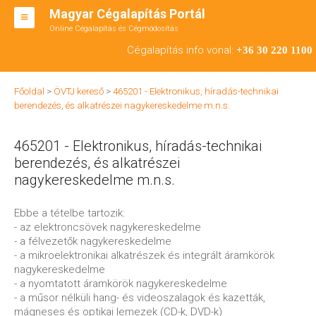
Magyar Cégalapítás Portál
Online Cégalapítás és Cégmódosítás
KFT ALAPÍTÁS
Cégalapítás info vonal:
+36 30 220 1100
BT ALAPÍTÁS
Főoldal
>
ÖVTJ kereső
>
465201 - Elektronikus, híradás-technikai
RT ALAPÍTÁS
berendezés, és alkatrészei nagykereskedelme m.n.s.
CÉGMÓDOSÍTÁS
465201 - Elektronikus, híradás-technikai
ÁTALAKULÁS
berendezés, és alkatrészei
nagykereskedelme m.n.s.
TEÁOR SZÁMOK '08
Ebbe a tételbe tartozik:
ENGEDÉLYKÖTELES
- az elektroncsövek nagykereskedelme
- a félvezetők nagykereskedelme
KAPCSOLAT
- a mikroelektronikai alkatrészek és integrált áramkörök
nagykereskedelme
IRODÁK
- a nyomtatott áramkörök nagykereskedelme
- a műsor nélküli hang- és videoszalagok és kazetták,
mágneses és optikai lemezek (CD-k, DVD-k)