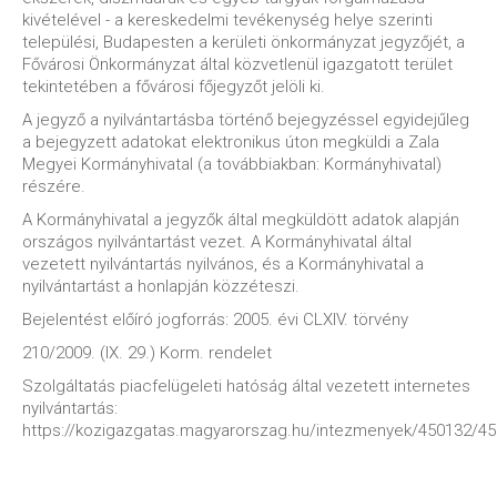
kivételével - a kereskedelmi tevékenység helye szerinti
települési, Budapesten a kerületi önkormányzat jegyzőjét, a
Fővárosi Önkormányzat által közvetlenül igazgatott terület
tekintetében a fővárosi főjegyzőt jelöli ki.
A jegyző a nyilvántartásba történő bejegyzéssel egyidejűleg
a bejegyzett adatokat elektronikus úton megküldi a Zala
Megyei Kormányhivatal (a továbbiakban: Kormányhivatal)
részére.
A Kormányhivatal a jegyzők által megküldött adatok alapján
országos nyilvántartást vezet. A Kormányhivatal által
vezetett nyilvántartás nyilvános, és a Kormányhivatal a
nyilvántartást a honlapján közzéteszi.
Bejelentést előíró jogforrás: 2005. évi CLXIV. törvény
210/2009. (IX. 29.) Korm. rendelet
Szolgáltatás piacfelügeleti hatóság által vezetett internetes
nyilvántartás:
https://kozigazgatas.magyarorszag.hu/intezmenyek/450132/4