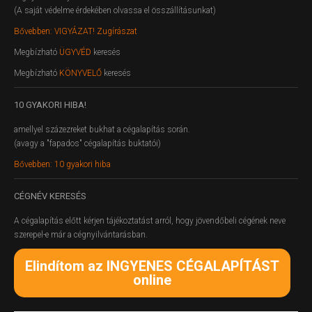
(A saját védelme érdekében olvassa el összállításunkat)
Bővebben: VIGYÁZAT! Zugírászat
Megbízható
ÜGYVÉD
keresés
Megbízható
KÖNYVELŐ
keresés
10
GYAKORI HIBA!
amellyel százezreket bukhat a cégalapítás során.
(avagy a "fapados" cégalapítás buktatói)
Bővebben: 10 gyakori hiba
CÉGNÉV
KERESÉS
A cégalapítás előtt kérjen tájékoztatást arról, hogy jövendőbeli cégének neve
szerepel-e már a cégnyilvántarásban.
Elindítom az INGYENES CÉGALAPÍTÁST
online