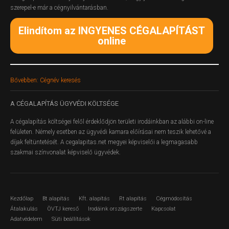
szerepel-e már a cégnyilvántarásban.
Elindítom az INGYENES CÉGALAPÍTÁST
online
Bővebben: Cégnév keresés
A
CÉGALAPÍTÁS ÜGYVÉDI KÖLTSÉGE
A cégalapítás költségei felől érdeklődjön területi irodáinkban az alábbi on-line
felületen.
Némely esetben az ügyvédi kamara előírásai nem teszik lehetővé a
díjak feltüntetését. A cegalapitas.net megyei képviselői a legmagasabb
szakmai színvonalat képviselő ügyvédek.
Kezdőlap
Bt alapítás
Kft. alapítás
Rt alapítás
Cégmódosítás
Átalakulás
ÖVTJ kereső
Irodáink országszerte
Kapcsolat
Adatvédelem
Süti beállítások