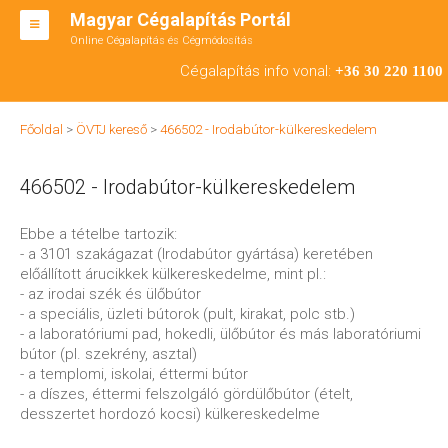
Magyar Cégalapítás Portál
Online Cégalapítás és Cégmódosítás
KFT ALAPÍTÁS
Cégalapítás info vonal:
+36 30 220 1100
BT ALAPÍTÁS
Főoldal
>
ÖVTJ kereső
>
466502 - Irodabútor-külkereskedelem
RT ALAPÍTÁS
466502 - Irodabútor-külkereskedelem
CÉGMÓDOSÍTÁS
ÁTALAKULÁS
Ebbe a tételbe tartozik:
- a 3101 szakágazat (Irodabútor gyártása) keretében
TEÁOR SZÁMOK '08
előállított árucikkek külkereskedelme, mint pl.:
- az irodai szék és ülőbútor
ENGEDÉLYKÖTELES
- a speciális, üzleti bútorok (pult, kirakat, polc stb.)
- a laboratóriumi pad, hokedli, ülőbútor és más laboratóriumi
KAPCSOLAT
bútor (pl. szekrény, asztal)
- a templomi, iskolai, éttermi bútor
IRODÁK
- a díszes, éttermi felszolgáló gördülőbútor (ételt,
desszertet hordozó kocsi) külkereskedelme