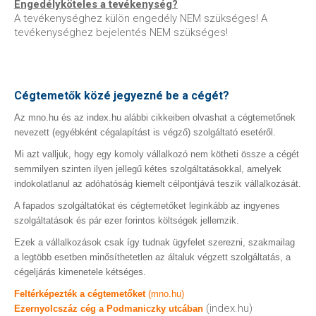
Engedélyköteles a tevékenység?
A tevékenységhez külön engedély NEM szükséges! A
tevékenységhez bejelentés NEM szükséges!
Cégtemetők közé jegyezné be a cégét?
Az mno.hu és az index.hu alábbi cikkeiben olvashat a cégtemetőnek
nevezett (egyébként cégalapítást is végző) szolgáltató esetéről.
Mi azt valljuk, hogy egy komoly vállalkozó nem kötheti össze a cégét
semmilyen szinten ilyen jellegű kétes szolgáltatásokkal, amelyek
indokolatlanul az adóhatóság kiemelt célpontjává teszik vállalkozását.
A fapados szolgáltatókat és cégtemetőket leginkább az ingyenes
szolgáltatások és pár ezer forintos költségek jellemzik.
Ezek a vállalkozások csak így tudnak ügyfelet szerezni, szakmailag
a legtöbb esetben minősíthetetlen az általuk végzett szolgáltatás, a
cégeljárás kimenetele kétséges.
Feltérképezték a cégtemetőket
(mno.hu)
(index.hu)
Ezernyolcszáz cég a Podmaniczky utcában