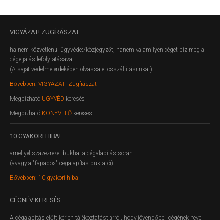
VIGYÁZAT!
ZUGÍRÁSZAT
ha nem közvetlenül ügyvédet/közjegyzőt, hanem valamilyen céget bíz meg a
cégeljárás lefolytatásával.
(A saját védelme érdekében olvassa el összállításunkat)
Bővebben: VIGYÁZAT! Zugírászat
Megbízható
ÜGYVÉD
keresés
Megbízható
KÖNYVELŐ
keresés
10
GYAKORI HIBA!
amellyel százezreket bukhat a cégalapítás során.
(avagy a "fapados" cégalapítás buktatói)
Bővebben: 10 gyakori hiba
CÉGNÉV
KERESÉS
A cégalapítás előtt kérjen tájékoztatást arról, hogy jövendőbeli cégének neve