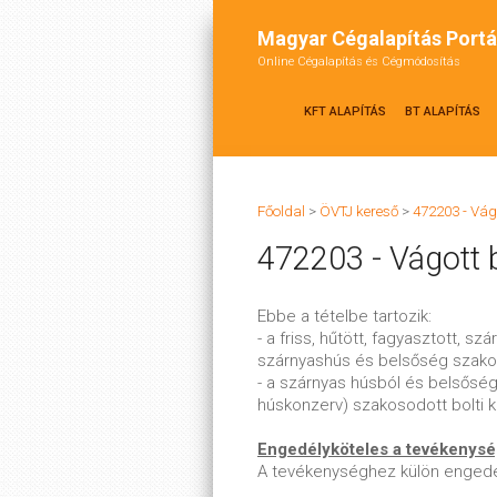
Magyar Cégalapítás Portá
Online Cégalapítás és Cégmódosítás
KFT ALAPÍTÁS
BT ALAPÍTÁS
Főoldal
>
ÖVTJ kereső
>
472203 - Vág
472203 - Vágott 
Ebbe a tételbe tartozik:
- a friss, hűtött, fagyasztott, sz
szárnyashús és belsőség szako
- a szárnyas húsból és belsőségb
húskonzerv) szakosodott bolti 
Engedélyköteles a tevékenys
A tevékenységhez külön enged