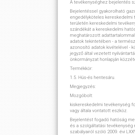
A tevékenységhez bejelentés s
Bejelentéssel gyakorolható ga
engedélyköteles kereskedelmi t
területén kereskedelmi tevékenys
szándékát a kereskedelmi hatósá
meghatározott adattartalommal n
adatok tekintetében - a termész
azonosító adatok kivételével - k
jegyző által vezetett nyilvántartá
önkormányzat honlapján közzét
Termékkör:
1.5. Hús-és hentesáru.
Megjegyzés:
Mozgóbolt:
kiskereskedelmi tevékenység folyt
vagy általa vontatott eszköz.
Bejelentést fogadó hatóság m
és a szolgáltatási tevékenység
szabályairól szóló 2009. évi LXXV