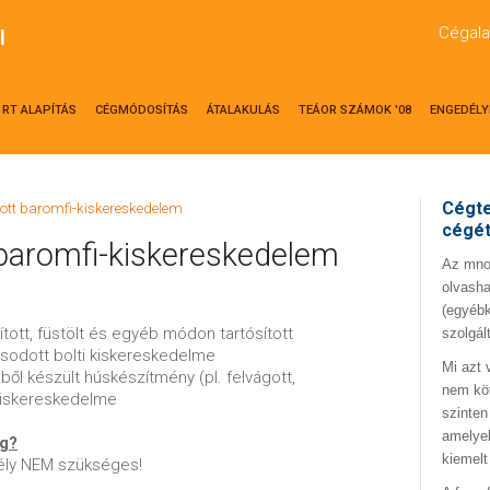
Cégala
l
RT ALAPÍTÁS
CÉGMÓDOSÍTÁS
ÁTALAKULÁS
TEÁOR SZÁMOK '08
ENGEDÉLY
Cégte
ott baromfi-kiskereskedelem
cégé
baromfi-kiskereskedelem
Az mno.
olvasha
(egyébk
árított, füstölt és egyéb módon tartósított
szolgál
sodott bolti kiskereskedelme
Mi azt 
ől készült húskészítmény (pl. felvágott,
nem kö
kiskereskedelme
szinten
amelyek
ég?
kiemelt
ély NEM szükséges!