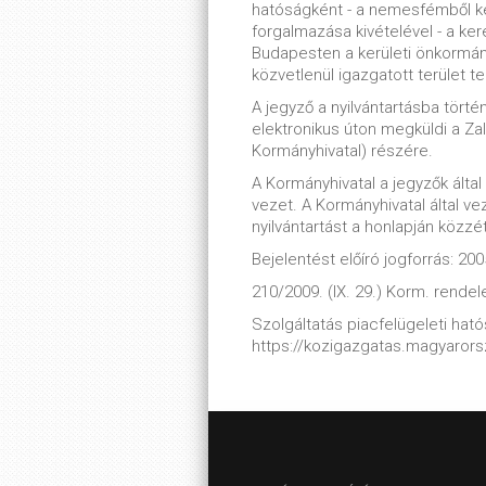
hatóságként - a nemesfémből ké
forgalmazása kivételével - a ker
Budapesten a kerületi önkormány
közvetlenül igazgatott terület tek
A jegyző a nyilvántartásba tört
elektronikus úton megküldi a Za
Kormányhivatal) részére.
A Kormányhivatal a jegyzők álta
vezet. A Kormányhivatal által ve
nyilvántartást a honlapján közzé
Bejelentést előíró jogforrás: 200
210/2009. (IX. 29.) Korm. rendel
Szolgáltatás piacfelügeleti hatós
https://kozigazgatas.magyaror