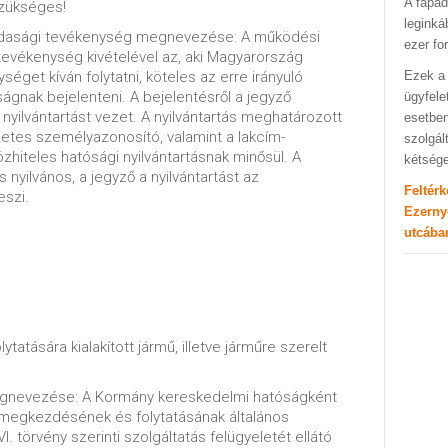
A fapad
zükséges!
leginká
zdasági tevékenység megnevezése: A működési
ezer fo
evékenység kivételével az, aki Magyarország
éget kíván folytatni, köteles az erre irányuló
Ezek a 
gnak bejelenteni. A bejelentésről a jegyző
ügyfele
yilvántartást vezet. A nyilvántartás meghatározott
esetben
etes személyazonosító, valamint a lakcím-
szolgál
özhiteles hatósági nyilvántartásnak minősül. A
kétség
s nyilvános, a jegyző a nyilvántartást az
Feltér
eszi.
Ezerny
utcába
atására kialakított jármű, illetve járműre szerelt
egnevezése: A Kormány kereskedelmi hatóságként
 megkezdésének és folytatásának általános
I. törvény szerinti szolgáltatás felügyeletét ellátó