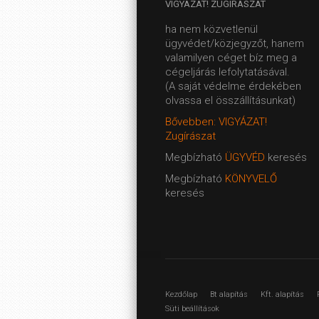
VIGYÁZAT!
ZUGÍRÁSZAT
ha nem közvetlenül
ügyvédet/közjegyzőt, hanem
valamilyen céget bíz meg a
cégeljárás lefolytatásával.
(A saját védelme érdekében
olvassa el összállításunkat)
Bővebben: VIGYÁZAT!
Zugírászat
Megbízható
ÜGYVÉD
keresés
Megbízható
KÖNYVELŐ
keresés
Kezdőlap
Bt alapítás
Kft. alapítás
Süti beállítások