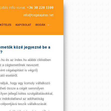
pítás info vonal:
+36 30 220 1100
info@cegalapitas.net
KÖTELES
KAPCSOLAT
IRODÁK
metők közé jegyezné be a
t?
hu és az index.hu alábbi cikkeiben
t a cégtemetőnek nevezett
ént cégalapítást is végző)
tató esetéről.
valljuk, hogy egy komoly vállalkozó
theti össze a cégét semmilyen
 ilyen jellegű kétes szolgáltatásokkal,
 indokolatlanul az adóhatóság
 célpontjává teszik vállalkozását.