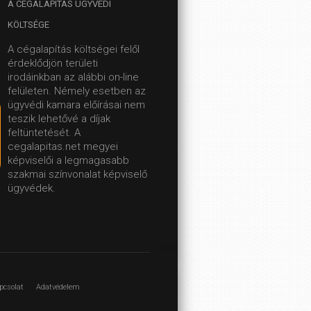
A
CÉGALAPÍTÁS ÜGYVÉDI
KÖLTSÉGE
A cégalapítás költségei felől
érdeklődjön területi
irodáinkban az alábbi on-line
felületen.
Némely esetben az
ügyvédi kamara előírásai nem
teszik lehetővé a díjak
feltüntetését. A
cegalapitas.net megyei
képviselői a legmagasabb
szakmai színvonalat képviselő
ügyvédek.
pcsolat
Adatvédelem