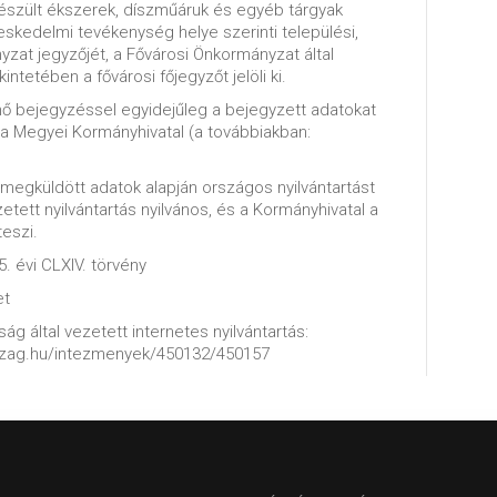
szült ékszerek, díszműáruk és egyéb tárgyak
eskedelmi tevékenység helye szerinti települési,
zat jegyzőjét, a Fővárosi Önkormányzat által
intetében a fővárosi főjegyzőt jelöli ki.
énő bejegyzéssel egyidejűleg a bejegyzett adatokat
la Megyei Kormányhivatal (a továbbiakban:
l megküldött adatok alapján országos nyilvántartást
zetett nyilvántartás nyilvános, és a Kormányhivatal a
teszi.
5. évi CLXIV. törvény
et
ág által vezetett internetes nyilvántartás:
szag.hu/intezmenyek/450132/450157