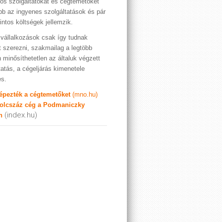
os szolgáltatókat és cégtemetőket
bb az ingyenes szolgáltatások és pár
rintos költségek jellemzik.
vállalkozások csak így tudnak
t szerezni, szakmailag a legtöbb
 minősíthetetlen az általuk végzett
tatás, a cégeljárás kimenetele
es.
képezték a cégtemetőket
(mno.hu)
olcszáz cég a Podmaniczky
(index.hu)
n