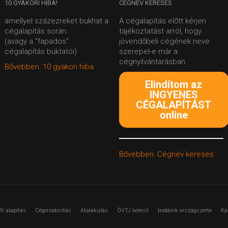
10
GYAKORI HIBA!
CÉGNÉV
KERESÉS
amellyel százezreket bukhat a
A cégalapítás előtt kérjen
cégalapítás során.
tájékoztatást arról, hogy
(avagy a "fapados"
jövendőbeli cégének neve
cégalapítás buktatói)
szerepel-e már a
cégnyilvántarásban.
Bővebben: 10 gyakori hiba
Elindítom az
INGYENES
CÉGALAPÍTÁST
online
Bővebben: Cégnév keresés
Rt alapítás
Cégmódosítás
Átalakulás
ÖVTJ kereső
Irodáink országszerte
Ka