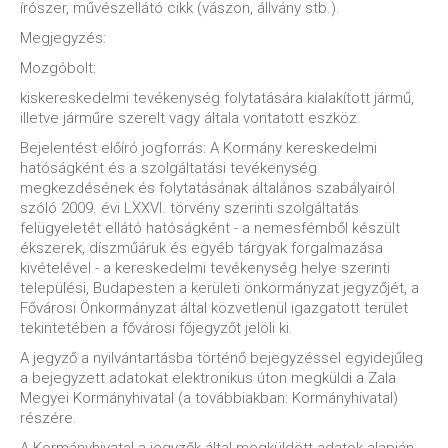
írószer, művészellátó cikk (vászon, állvány stb.).
Megjegyzés:
Mozgóbolt:
kiskereskedelmi tevékenység folytatására kialakított jármű,
illetve járműre szerelt vagy általa vontatott eszköz.
Bejelentést előíró jogforrás: A Kormány kereskedelmi
hatóságként és a szolgáltatási tevékenység
megkezdésének és folytatásának általános szabályairól
szóló 2009. évi LXXVI. törvény szerinti szolgáltatás
felügyeletét ellátó hatóságként - a nemesfémből készült
ékszerek, díszműáruk és egyéb tárgyak forgalmazása
kivételével - a kereskedelmi tevékenység helye szerinti
települési, Budapesten a kerületi önkormányzat jegyzőjét, a
Fővárosi Önkormányzat által közvetlenül igazgatott terület
tekintetében a fővárosi főjegyzőt jelöli ki.
A jegyző a nyilvántartásba történő bejegyzéssel egyidejűleg
a bejegyzett adatokat elektronikus úton megküldi a Zala
Megyei Kormányhivatal (a továbbiakban: Kormányhivatal)
részére.