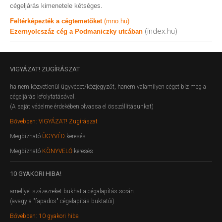
cégeljárás kimenetele kétséges.
Feltérképezték a cégtemetőket
(mno.hu)
(index.hu)
Ezernyolcszáz cég a Podmaniczky utcában
VIGYÁZAT!
ZUGÍRÁSZAT
ha nem közvetlenül ügyvédet/közjegyzőt, hanem valamilyen céget bíz meg a
cégeljárás lefolytatásával.
(A saját védelme érdekében olvassa el összállításunkat)
Bővebben: VIGYÁZAT! Zugírászat
Megbízható
ÜGYVÉD
keresés
Megbízható
KÖNYVELŐ
keresés
10
GYAKORI HIBA!
amellyel százezreket bukhat a cégalapítás során.
(avagy a "fapados" cégalapítás buktatói)
Bővebben: 10 gyakori hiba