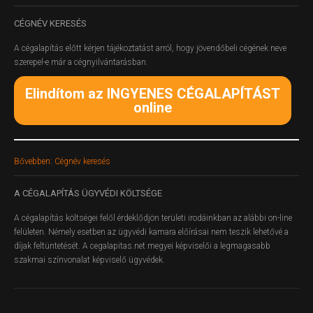
CÉGNÉV
KERESÉS
A cégalapítás előtt kérjen tájékoztatást arról, hogy jövendőbeli cégének neve
szerepel-e már a cégnyilvántarásban.
Elindítom az INGYENES CÉGALAPÍTÁST
online
Bővebben: Cégnév keresés
A
CÉGALAPÍTÁS ÜGYVÉDI KÖLTSÉGE
A cégalapítás költségei felől érdeklődjön területi irodáinkban az alábbi on-line
felületen.
Némely esetben az ügyvédi kamara előírásai nem teszik lehetővé a
díjak feltüntetését. A cegalapitas.net megyei képviselői a legmagasabb
szakmai színvonalat képviselő ügyvédek.