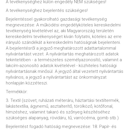
A tevékenységhez külön engedély NEM szükséges!
A tevékenységhez bejelentés szükséges!
Bejelentéssel gyakorolható gazdasági tevékenység
megnevezése: A működési engedélyköteles kereskedelmi
tevékenység kivételével az, aki Magyarország területén
kereskedelmi tevékenységet kíván folytatni, köteles az erre
irányuló szándékát a kereskedelmi hatóságnak bejelenteni.
A bejelentésről a jegyző meghatározott adattartalommal
nyilvántartást vezet. A nyilvántartás meghatározott adatok
tekintetében - a természetes személyazonosító, valamint a
lakcím-azonosító adatok kivételével - közhiteles hatósági
nyilvántartásnak minősül. A jegyző által vezetett nyilvántartás
nyilvános, a jegyző a nyilvántartást az önkormányzat
honlapján közzéteszi.
Termékkör:
3. Textil (szövet, ruházati méteráru, háztartási textiltermék,
lakástextília, ágynemű, asztalterítő, törölköző, kötőfonal,
hímzéshez, valamint takaró és szőnyeg készítéséhez
szükséges alapanyag, rövidáru, tű, varrócérna, gomb stb.)
Bejelentést fogadó hatóság megnevezése: 18. Papír- és