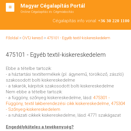
Magyar Cégalapítás Portál
Online Cégalapítás és Cégmódosítás
KFT ALAPÍTÁS
Cégalapítás info vonal:
+36 30 220 1100
BT ALAPÍTÁS
Főoldal
>
ÖVTJ kereső
>
475101 - Egyéb textil-kiskereskedelem
RT ALAPÍTÁS
475101 - Egyéb textil-kiskereskedelem
CÉGMÓDOSÍTÁS
ÁTALAKULÁS
Ebbe a tételbe tartozik:
- a háztartási textiltermékek (pl. ágynemű, törölköző, zászló)
TEÁOR SZÁMOK '08
szakosodott bolti kiskereskedelme
- a takarók, kárpitok szakosodott bolti kiskereskedelme
ENGEDÉLYKÖTELES
Nem ebbe a tételbe tartozik:
- a függöny, szőnyeg kiskereskedelme, lásd:
475301 -
KAPCSOLAT
Függöny, textil lakberendezési cikk kiskereskedelme
,
475304
- Szőnyeg-kiskereskedelem
IRODÁK
- a ruházati cikkek kiskereskedelme, lásd: 4771 szakágazat
Engedélyköteles a tevékenység?