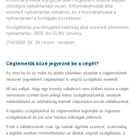
A Kormányhivatal a jegyzők által megküldött adatok alapján
országos nyilvántartást vezet. A Kormányhivatal által
vezetett nyilvántartás nyilvános, és a Kormányhivatal a
nyilvántartást a honlapján közzéteszi.
Szolgáltatás piacfelügeleti hatóság által vezetett internetes
nyilvántartás: 2005. évi CLXIV. törvény
210/2009. (IX. 29.) Korm. rendelet
Cégtemetők közé jegyezné be a cégét?
Az mno.hu és az index.hu alábbi cikkeiben olvashat a cégtemetőnek
nevezett (egyébként cégalapítást is végző) szolgáltató esetéről.
Mi azt valljuk, hogy egy komoly vállalkozó nem kötheti össze a cégét
semmilyen szinten ilyen jellegű kétes szolgáltatásokkal, amelyek
indokolatlanul az adóhatóság kiemelt célpontjává teszik vállalkozását.
A fapados szolgáltatókat és cégtemetőket leginkább az ingyenes
szolgáltatások és pár ezer forintos költségek jellemzik.
Ezek a vállalkozások csak így tudnak ügyfelet szerezni, szakmailag
a legtöbb esetben minősíthetetlen az általuk végzett szolgáltatás, a