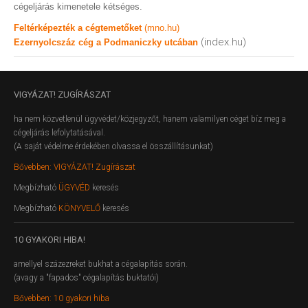
cégeljárás kimenetele kétséges.
Feltérképezték a cégtemetőket
(mno.hu)
(index.hu)
Ezernyolcszáz cég a Podmaniczky utcában
VIGYÁZAT!
ZUGÍRÁSZAT
ha nem közvetlenül ügyvédet/közjegyzőt, hanem valamilyen céget bíz meg a
cégeljárás lefolytatásával.
(A saját védelme érdekében olvassa el összállításunkat)
Bővebben: VIGYÁZAT! Zugírászat
Megbízható
ÜGYVÉD
keresés
Megbízható
KÖNYVELŐ
keresés
10
GYAKORI HIBA!
amellyel százezreket bukhat a cégalapítás során.
(avagy a "fapados" cégalapítás buktatói)
Bővebben: 10 gyakori hiba