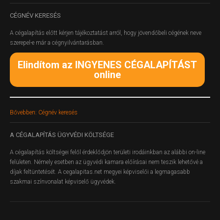
CÉGNÉV
KERESÉS
A cégalapítás előtt kérjen tájékoztatást arról, hogy jövendőbeli cégének neve
szerepel-e már a cégnyilvántarásban.
Elindítom az INGYENES CÉGALAPÍTÁST
online
Bővebben: Cégnév keresés
A
CÉGALAPÍTÁS ÜGYVÉDI KÖLTSÉGE
A cégalapítás költségei felől érdeklődjön területi irodáinkban az alábbi on-line
felületen.
Némely esetben az ügyvédi kamara előírásai nem teszik lehetővé a
díjak feltüntetését. A cegalapitas.net megyei képviselői a legmagasabb
szakmai színvonalat képviselő ügyvédek.