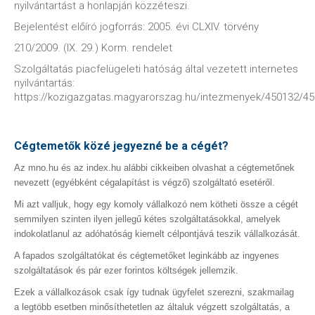
nyilvántartást a honlapján közzéteszi.
Bejelentést előíró jogforrás: 2005. évi CLXIV. törvény
210/2009. (IX. 29.) Korm. rendelet
Szolgáltatás piacfelügeleti hatóság által vezetett internetes
nyilvántartás:
https://kozigazgatas.magyarorszag.hu/intezmenyek/450132/4
Cégtemetők közé jegyezné be a cégét?
Az mno.hu és az index.hu alábbi cikkeiben olvashat a cégtemetőnek
nevezett (egyébként cégalapítást is végző) szolgáltató esetéről.
Mi azt valljuk, hogy egy komoly vállalkozó nem kötheti össze a cégét
semmilyen szinten ilyen jellegű kétes szolgáltatásokkal, amelyek
indokolatlanul az adóhatóság kiemelt célpontjává teszik vállalkozását.
A fapados szolgáltatókat és cégtemetőket leginkább az ingyenes
szolgáltatások és pár ezer forintos költségek jellemzik.
Ezek a vállalkozások csak így tudnak ügyfelet szerezni, szakmailag
a legtöbb esetben minősíthetetlen az általuk végzett szolgáltatás, a