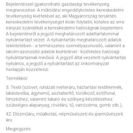
Bejelentéssel gyakorolható gazdasági tevékenység
megnevezése: A működési engedélyköteles kereskedelmi
tevékenység kivételével az, aki Magyarország területén
kereskedelmi tevékenységet kíván folytatni, köteles az erre
irányuló szándékát a kereskedelmi hatóságnak bejelenteni.
A bejelentésről a jegyző meghatározott adattartalommal
nyilvántartást vezet. A nyilvántartás meghatározott adatok
tekintetében - a természetes személyazonosító, valamint a
lakcím-azonosító adatok kivételével - közhiteles hatósági
nyilvántartásnak minősül. A jegyző által vezetett nyilvántartás
nyilvános, a jegyző a nyilvántartást az önkormányzat
honlapján közzéteszi.
Termékkör:
3. Textil (szövet, ruházati méteráru, háztartási textiltermék,
lakástextília, ágynemű, asztalterítő, törölköző, kötőfonal,
hímzéshez, valamint takaró és szőnyeg készítéséhez
szükséges alapanyag, rövidáru, tű, varrócérna, gomb stb.),
42. Díszműáru, műalkotás, népművészeti és iparművészeti
áru.
Megjegyzés: