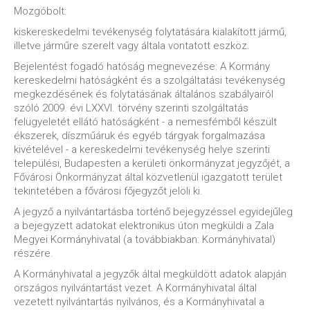
Mozgóbolt:
kiskereskedelmi tevékenység folytatására kialakított jármű,
illetve járműre szerelt vagy általa vontatott eszköz.
Bejelentést fogadó hatóság megnevezése: A Kormány
kereskedelmi hatóságként és a szolgáltatási tevékenység
megkezdésének és folytatásának általános szabályairól
szóló 2009. évi LXXVI. törvény szerinti szolgáltatás
felügyeletét ellátó hatóságként - a nemesfémből készült
ékszerek, díszműáruk és egyéb tárgyak forgalmazása
kivételével - a kereskedelmi tevékenység helye szerinti
települési, Budapesten a kerületi önkormányzat jegyzőjét, a
Fővárosi Önkormányzat által közvetlenül igazgatott terület
tekintetében a fővárosi főjegyzőt jelöli ki.
A jegyző a nyilvántartásba történő bejegyzéssel egyidejűleg
a bejegyzett adatokat elektronikus úton megküldi a Zala
Megyei Kormányhivatal (a továbbiakban: Kormányhivatal)
részére.
A Kormányhivatal a jegyzők által megküldött adatok alapján
országos nyilvántartást vezet. A Kormányhivatal által
vezetett nyilvántartás nyilvános, és a Kormányhivatal a