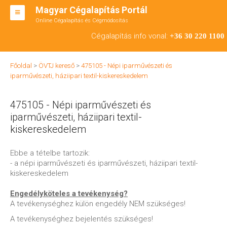
Magyar Cégalapítás Portál
Online Cégalapítás és Cégmódosítás
KFT ALAPÍTÁS
Cégalapítás info vonal:
+36 30 220 1100
BT ALAPÍTÁS
Főoldal
>
ÖVTJ kereső
>
475105 - Népi iparművészeti és
RT ALAPÍTÁS
iparművészeti, háziipari textil-kiskereskedelem
CÉGMÓDOSÍTÁS
475105 - Népi iparművészeti és
ÁTALAKULÁS
iparművészeti, háziipari textil-
kiskereskedelem
TEÁOR SZÁMOK '08
Ebbe a tételbe tartozik:
ENGEDÉLYKÖTELES
- a népi iparművészeti és iparművészeti, háziipari textil-
kiskereskedelem
KAPCSOLAT
Engedélyköteles a tevékenység?
IRODÁK
A tevékenységhez külön engedély NEM szükséges!
A tevékenységhez bejelentés szükséges!