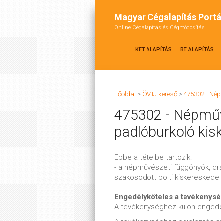
Magyar Cégalapítás Portá
Online Cégalapítás és Cégmódosítás
KFT ALAPÍTÁS
BT ALAPÍTÁS
Főoldal
>
ÖVTJ kereső
>
475302 - Nép
475302 - Népművé
padlóburkoló ki
Ebbe a tételbe tartozik:
- a népművészeti függönyök, dra
szakosodott bolti kiskereskede
Engedélyköteles a tevékenys
A tevékenységhez külön enged