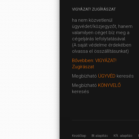
VIGYÁZAT!
ZUGÍRÁSZAT
ha nem közvetlenül
ügyvédet/közjegyzőt, hanem
valamilyen céget bíz meg a
cégeljárás lefolytatásával.
(A saját védelme érdekében
olvassa el összállításunkat)
Bővebben: VIGYÁZAT!
Zugírászat
Megbízható
ÜGYVÉD
keresés
Megbízható
KÖNYVELŐ
keresés
Kezdőlap
Bt alapítás
Kft. alapítás