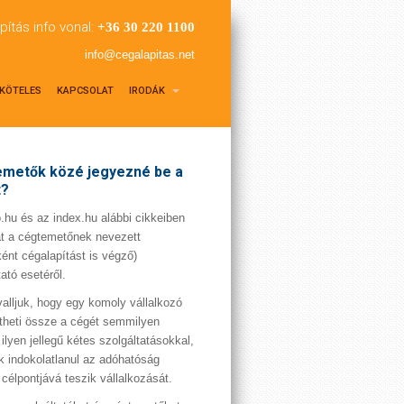
pítás info vonal:
+36 30 220 1100
info@cegalapitas.net
KÖTELES
KAPCSOLAT
IRODÁK
metők közé jegyezné be a
t?
hu és az index.hu alábbi cikkeiben
t a cégtemetőnek nevezett
ént cégalapítást is végző)
tató esetéről.
valljuk, hogy egy komoly vállalkozó
theti össze a cégét semmilyen
 ilyen jellegű kétes szolgáltatásokkal,
 indokolatlanul az adóhatóság
 célpontjává teszik vállalkozását.