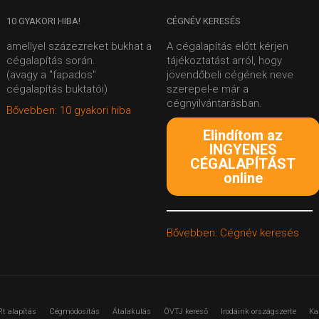
10
GYAKORI HIBA!
CÉGNÉV
KERESÉS
amellyel százezreket bukhat a
A cégalapítás előtt kérjen
cégalapítás során.
tájékoztatást arról, hogy
(avagy a "fapados"
jövendőbeli cégének neve
cégalapítás buktatói)
szerepel-e már a
cégnyilvántarásban.
Bővebben: 10 gyakori hiba
Elindítom az
INGYENES
CÉGALAPÍTÁST
online
Bővebben: Cégnév keresés
Rt alapítás
Cégmódosítás
Átalakulás
ÖVTJ kereső
Irodáink országszerte
Ka