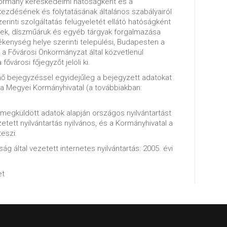
 Kormány kereskedelmi hatóságként és a
ezdésének és folytatásának általános szabályairól
zerinti szolgáltatás felügyeletét ellátó hatóságként
rek, díszműáruk és egyéb tárgyak forgalmazása
vékenység helye szerinti települési, Budapesten a
 a Fővárosi Önkormányzat által közvetlenül
fővárosi főjegyzőt jelöli ki.
énő bejegyzéssel egyidejűleg a bejegyzett adatokat
la Megyei Kormányhivatal (a továbbiakban:
l megküldött adatok alapján országos nyilvántartást
zetett nyilvántartás nyilvános, és a Kormányhivatal a
teszi.
ág által vezetett internetes nyilvántartás: 2005. évi
et