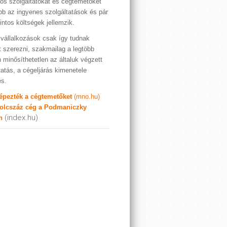
os szolgáltatókat és cégtemetőket
bb az ingyenes szolgáltatások és pár
rintos költségek jellemzik.
vállalkozások csak így tudnak
t szerezni, szakmailag a legtöbb
 minősíthetetlen az általuk végzett
tatás, a cégeljárás kimenetele
es.
képezték a cégtemetőket
(mno.hu)
olcszáz cég a Podmaniczky
(index.hu)
n