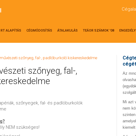
Cégala
l
RT ALAPÍTÁS
CÉGMÓDOSÍTÁS
ÁTALAKULÁS
TEÁOR SZÁMOK '08
ENGEDÉLY
Cégte
művészeti szőnyeg, fal-, padlóburkoló kiskereskedelme
cégé
szeti szőnyeg, fal-,
Az mno.
skereskedelme
olvasha
(egyébk
szolgál
Mi azt 
périák, szőnyegek, fal- és padlóburkolók
nem kö
lme
szinten
ég?
amelyek
ély NEM szükséges!
kiemelt