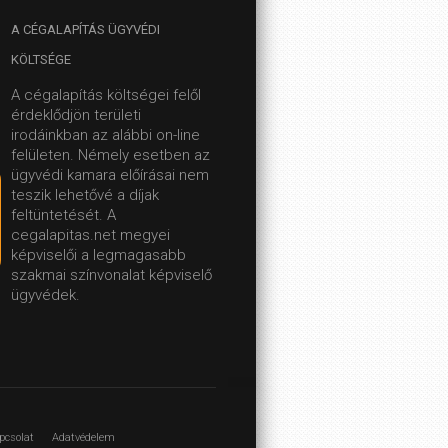
A
CÉGALAPÍTÁS ÜGYVÉDI
KÖLTSÉGE
A cégalapítás költségei felől
érdeklődjön területi
irodáinkban az alábbi on-line
felületen.
Némely esetben az
ügyvédi kamara előírásai nem
teszik lehetővé a díjak
feltüntetését. A
cegalapitas.net megyei
képviselői a legmagasabb
szakmai színvonalat képviselő
ügyvédek.
pcsolat
Adatvédelem