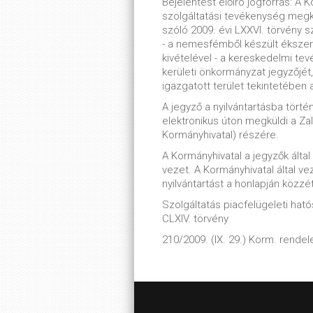
Bejelentést előíró jogforrás: A
szolgáltatási tevékenység megk
szóló 2009. évi LXXVI. törvény s
- a nemesfémből készült éksze
kivételével - a kereskedelmi te
kerületi önkormányzat jegyzőjét,
igazgatott terület tekintetében a 
A jegyző a nyilvántartásba tört
elektronikus úton megküldi a Za
Kormányhivatal) részére.
A Kormányhivatal a jegyzők álta
vezet. A Kormányhivatal által ve
nyilvántartást a honlapján közzé
Szolgáltatás piacfelügeleti hatós
CLXIV. törvény
210/2009. (IX. 29.) Korm. rendel