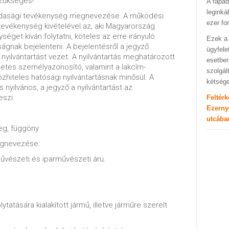
zükséges!
A fapad
leginká
zdasági tevékenység megnevezése: A működési
ezer fo
evékenység kivételével az, aki Magyarország
éget kíván folytatni, köteles az erre irányuló
Ezek a 
gnak bejelenteni. A bejelentésről a jegyző
ügyfele
yilvántartást vezet. A nyilvántartás meghatározott
esetben
etes személyazonosító, valamint a lakcím-
szolgál
özhiteles hatósági nyilvántartásnak minősül. A
kétség
s nyilvános, a jegyző a nyilvántartást az
eszi.
Feltér
Ezerny
utcába
eg, függöny
egnevezése:
űvészeti és iparművészeti áru.
atására kialakított jármű, illetve járműre szerelt