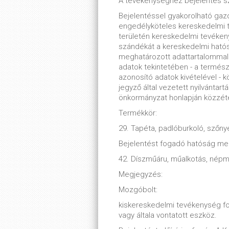
A tevékenységhez bejelentés s
Bejelentéssel gyakorolható ga
engedélyköteles kereskedelmi t
területén kereskedelmi tevékenys
szándékát a kereskedelmi hatósá
meghatározott adattartalommal n
adatok tekintetében - a termész
azonosító adatok kivételével - k
jegyző által vezetett nyilvántartá
önkormányzat honlapján közzét
Termékkör:
29. Tapéta, padlóburkoló, szőny
Bejelentést fogadó hatóság m
42. Díszműáru, műalkotás, népm
Megjegyzés:
Mozgóbolt:
kiskereskedelmi tevékenység folyt
vagy általa vontatott eszköz.