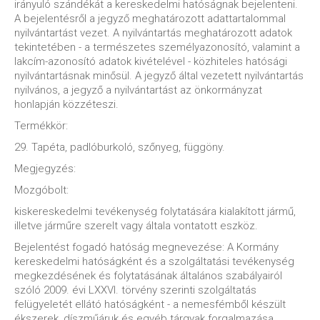
irányuló szándékát a kereskedelmi hatóságnak bejelenteni.
A bejelentésről a jegyző meghatározott adattartalommal
nyilvántartást vezet. A nyilvántartás meghatározott adatok
tekintetében - a természetes személyazonosító, valamint a
lakcím-azonosító adatok kivételével - közhiteles hatósági
nyilvántartásnak minősül. A jegyző által vezetett nyilvántartás
nyilvános, a jegyző a nyilvántartást az önkormányzat
honlapján közzéteszi.
Termékkör:
29. Tapéta, padlóburkoló, szőnyeg, függöny.
Megjegyzés:
Mozgóbolt:
kiskereskedelmi tevékenység folytatására kialakított jármű,
illetve járműre szerelt vagy általa vontatott eszköz.
Bejelentést fogadó hatóság megnevezése: A Kormány
kereskedelmi hatóságként és a szolgáltatási tevékenység
megkezdésének és folytatásának általános szabályairól
szóló 2009. évi LXXVI. törvény szerinti szolgáltatás
felügyeletét ellátó hatóságként - a nemesfémből készült
ékszerek, díszműáruk és egyéb tárgyak forgalmazása