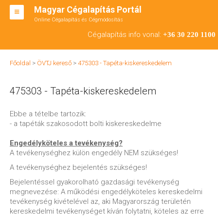
Magyar Cégalapítás Portál
Online Cégalapítás és Cégmódosítás
KFT ALAPÍTÁS
Cégalapítás info vonal:
+36 30 220 1100
BT ALAPÍTÁS
Főoldal
>
ÖVTJ kereső
>
475303 - Tapéta-kiskereskedelem
RT ALAPÍTÁS
475303 - Tapéta-kiskereskedelem
CÉGMÓDOSÍTÁS
ÁTALAKULÁS
Ebbe a tételbe tartozik:
- a tapéták szakosodott bolti kiskereskedelme
TEÁOR SZÁMOK '08
Engedélyköteles a tevékenység?
ENGEDÉLYKÖTELES
A tevékenységhez külön engedély NEM szükséges!
A tevékenységhez bejelentés szükséges!
KAPCSOLAT
Bejelentéssel gyakorolható gazdasági tevékenység
IRODÁK
megnevezése: A működési engedélyköteles kereskedelmi
tevékenység kivételével az, aki Magyarország területén
kereskedelmi tevékenységet kíván folytatni, köteles az erre