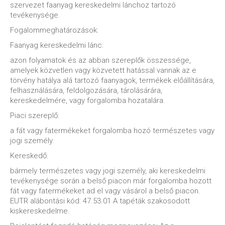
szervezet faanyag kereskedelmi lánchoz tartozó
tevékenysége.
Fogalommeghatározások:
Faanyag kereskedelmi lánc:
azon folyamatok és az abban szereplők összessége,
amelyek közvetlen vagy közvetett hatással vannak az e
törvény hatálya alá tartozó faanyagok, termékek előállítására,
felhasználására, feldolgozására, tárolásárára,
kereskedelmére, vagy forgalomba hozatalára.
Piaci szereplő:
a fát vagy fatermékeket forgalomba hozó természetes vagy
jogi személy.
Kereskedő:
bármely természetes vagy jogi személy, aki kereskedelmi
tevékenysége során a belső piacon már forgalomba hozott
fát vagy fatermékeket ad el vagy vásárol a belső piacon.
EUTR alábontási kód: 47.53.01 A tapéták szakosodott
kiskereskedelme.