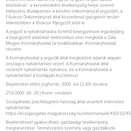
kivételével - a kereskedelmi tevékenység helye szerinti
települési, Budapesten a kerületi önkormányzat jegyzőjét, a
Fővárosi Önkormányzat által közvetlenül igazgatott terület
tekintetében a fővárosi főjegyzőt jelöli ki.
A jegyző a nyilvántartásba történő bejegyzéssel egyidejűleg
a bejegyzett adatokat elektronikus úton megküldi a Zala
Megyei Kormányhivatal (a továbbiakban: Kormányhivatal)
részére.
A Kormányhivatal a jegyzők által megküldött adatok alapján
országos nyilvántartást vezet. A Kormányhivatal által
vezetett nyilvántartás nyilvános, és a Kormányhivatal a
nyilvántartást a honlapján közzéteszi.
Bejelentést előíró jogforrás: 2005. évi CLXIV. törvény
210/2009. (IX. 29.) Korm. rendelet
Szolgáltatás piacfelügeleti hatóság által vezetett internetes
nyilvántartás:
https://kozigazgatas.magyarorszag.hu/intezmenyek/450132/4
Bejelentéssel gyakorolható gazdasági tevékenység
megnevezése: Természetes személy vagy gazdálkodó