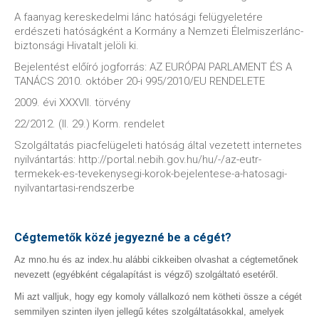
A faanyag kereskedelmi lánc hatósági felügyeletére
erdészeti hatóságként a Kormány a Nemzeti Élelmiszerlánc-
biztonsági Hivatalt jelöli ki.
Bejelentést előíró jogforrás: AZ EURÓPAI PARLAMENT ÉS A
TANÁCS 2010. október 20-i 995/2010/EU RENDELETE
2009. évi XXXVII. törvény
22/2012. (II. 29.) Korm. rendelet
Szolgáltatás piacfelügeleti hatóság által vezetett internetes
nyilvántartás: http://portal.nebih.gov.hu/hu/-/az-eutr-
termekek-es-tevekenysegi-korok-bejelentese-a-hatosagi-
nyilvantartasi-rendszerbe
Cégtemetők közé jegyezné be a cégét?
Az mno.hu és az index.hu alábbi cikkeiben olvashat a cégtemetőnek
nevezett (egyébként cégalapítást is végző) szolgáltató esetéről.
Mi azt valljuk, hogy egy komoly vállalkozó nem kötheti össze a cégét
semmilyen szinten ilyen jellegű kétes szolgáltatásokkal, amelyek