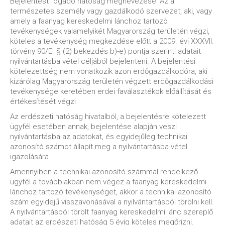
Bejelentést fogadó hatóság megnevezése: Az a
természetes személy vagy gazdálkodó szervezet, aki, vagy
amely a faanyag kereskedelmi lánchoz tartozó
tevékenységek valamelyikét Magyarország területén végzi,
köteles a tevékenység megkezdése előtt a 2009. évi XXXVII.
törvény 90/E. § (2) bekezdés b)-e) pontja szerinti adatait
nyilvántartásba vétel céljából bejelenteni. A bejelentési
kötelezettség nem vonatkozik azon erdőgazdálkodóra, aki
kizárólag Magyarország területén végzett erdőgazdálkodási
tevékenysége keretében erdei faválasztékok előállítását és
értékesítését végzi
Az erdészeti hatóság hivatalból, a bejelentésre kötelezett
ügyfél esetében annak, bejelentése alapján veszi
nyilvántartásba az adatokat, és egyidejűleg technikai
azonosító számot állapít meg a nyilvántartásba vétel
igazolására.
Amennyiben a technikai azonosító számmal rendelkező
ügyfél a továbbiakban nem végez a faanyag kereskedelmi
lánchoz tartozó tevékenységet, akkor a technikai azonosító
szám egyidejű visszavonásával a nyilvántartásból törölni kell.
A nyilvántartásból törölt faanyag kereskedelmi lánc szereplő
adatait az erdészeti hatóság 5 évig köteles megőrizni.