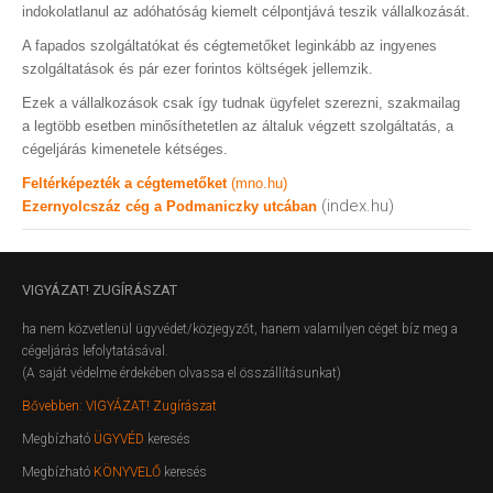
indokolatlanul az adóhatóság kiemelt célpontjává teszik vállalkozását.
A fapados szolgáltatókat és cégtemetőket leginkább az ingyenes
szolgáltatások és pár ezer forintos költségek jellemzik.
Ezek a vállalkozások csak így tudnak ügyfelet szerezni, szakmailag
a legtöbb esetben minősíthetetlen az általuk végzett szolgáltatás, a
cégeljárás kimenetele kétséges.
Feltérképezték a cégtemetőket
(mno.hu)
(index.hu)
Ezernyolcszáz cég a Podmaniczky utcában
VIGYÁZAT!
ZUGÍRÁSZAT
ha nem közvetlenül ügyvédet/közjegyzőt, hanem valamilyen céget bíz meg a
cégeljárás lefolytatásával.
(A saját védelme érdekében olvassa el összállításunkat)
Bővebben: VIGYÁZAT! Zugírászat
Megbízható
ÜGYVÉD
keresés
Megbízható
KÖNYVELŐ
keresés