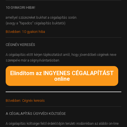
10
GYAKORI HIBA!
amellyel százezreket bukhat a cégalapítás során.
(avagy a "fapados" cégalapítás buktatói)
Bővebben: 10 gyakori hiba
CÉGNÉV
KERESÉS
A cégalapítás előtt kérjen tájékoztatást arról, hogy jövendőbeli cégének neve
szerepel-e már a cégnyilvántarásban.
Elindítom az INGYENES CÉGALAPÍTÁST
online
Bővebben: Cégnév keresés
A
CÉGALAPÍTÁS ÜGYVÉDI KÖLTSÉGE
A cégalapítás költségei felől érdeklődjön területi irodáinkban az alábbi on-line