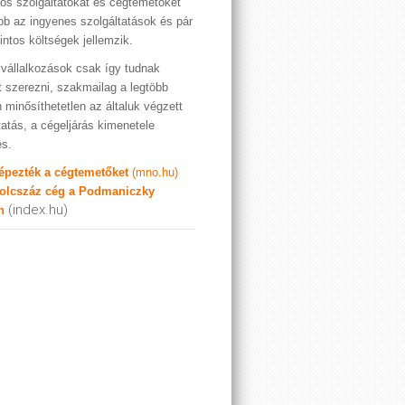
os szolgáltatókat és cégtemetőket
bb az ingyenes szolgáltatások és pár
rintos költségek jellemzik.
vállalkozások csak így tudnak
t szerezni, szakmailag a legtöbb
 minősíthetetlen az általuk végzett
tatás, a cégeljárás kimenetele
es.
képezték a cégtemetőket
(mno.hu)
olcszáz cég a Podmaniczky
(index.hu)
n