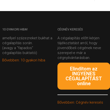
10
GYAKORI HIBA!
CÉGNÉV
KERESÉS
amellyel százezreket bukhat a
A cégalapítás előtt kérjen
cégalapítás során.
tájékoztatást arról, hogy
(avagy a "fapados"
jövendőbeli cégének neve
cégalapítás buktatói)
szerepel-e már a
cégnyilvántarásban.
Bővebben: 10 gyakori hiba
Elindítom az
INGYENES
CÉGALAPÍTÁST
online
Bővebben: Cégnév keresés