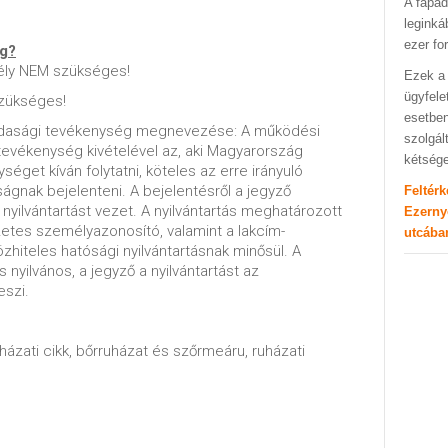
A fapad
leginká
ezer fo
ég?
ély NEM szükséges!
Ezek a 
ügyfele
zükséges!
esetben
zdasági tevékenység megnevezése: A működési
szolgál
evékenység kivételével az, aki Magyarország
kétség
éget kíván folytatni, köteles az erre irányuló
gnak bejelenteni. A bejelentésről a jegyző
Feltér
yilvántartást vezet. A nyilvántartás meghatározott
Ezerny
etes személyazonosító, valamint a lakcím-
utcába
özhiteles hatósági nyilvántartásnak minősül. A
s nyilvános, a jegyző a nyilvántartást az
eszi.
uházati cikk, bőrruházat és szőrmeáru, ruházati