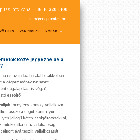
pítás info vonal:
+36 30 220 1100
info@cegalapitas.net
KÖTELES
KAPCSOLAT
IRODÁK
metők közé jegyezné be a
t?
hu és az index.hu alábbi cikkeiben
t a cégtemetőnek nevezett
ént cégalapítást is végző)
tató esetéről.
valljuk, hogy egy komoly vállalkozó
theti össze a cégét semmilyen
 ilyen jellegű kétes szolgáltatásokkal,
 indokolatlanul az adóhatóság
 célpontjává teszik vállalkozását.