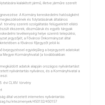
atására kialakított jármű, illetve járműre szerelt
egnevezése: A Kormány kereskedelmi hatóságként
 megkezdésének és folytatásának általános
I. törvény szerinti szolgáltatás felügyeletét ellátó
szült ékszerek, díszműáruk és egyéb tárgyak
eskedelmi tevékenység helye szerinti települési,
zat jegyzőjét, a Fővárosi Önkormányzat által
intetében a fővárosi főjegyzőt jelöli ki.
énő bejegyzéssel egyidejűleg a bejegyzett adatokat
la Megyei Kormányhivatal (a továbbiakban:
l megküldött adatok alapján országos nyilvántartást
zetett nyilvántartás nyilvános, és a Kormányhivatal a
teszi.
5. évi CLXIV. törvény
et
ág által vezetett internetes nyilvántartás:
szag.hu/intezmenyek/450132/450157