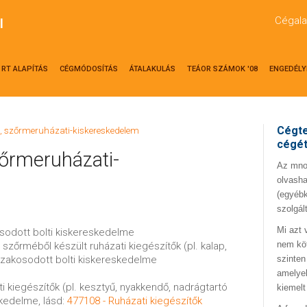
Cégala
l
RT ALAPÍTÁS
CÉGMÓDOSÍTÁS
ÁTALAKULÁS
TEÁOR SZÁMOK '08
ENGEDÉLY
Cégte
-, szőrmeruházati-kiskereskedelem
cégé
zőrmeruházati-
Az mno.
olvasha
(egyébk
szolgál
Mi azt 
osodott bolti kiskereskedelme
nem kö
s szőrméből készült ruházati kiegészítők (pl. kalap,
szakosodott bolti kiskereskedelme
szinten
amelyek
i kiegészítők (pl. kesztyű, nyakkendő, nadrágtartó
kiemelt
skedelme, lásd:
477108 - Ruházati kiegészítők