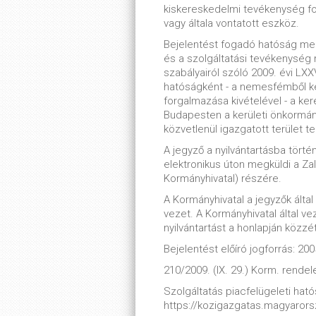
kiskereskedelmi tevékenység folyt
vagy általa vontatott eszköz.
Bejelentést fogadó hatóság m
és a szolgáltatási tevékenység
szabályairól szóló 2009. évi LXXV
hatóságként - a nemesfémből ké
forgalmazása kivételével - a ker
Budapesten a kerületi önkormány
közvetlenül igazgatott terület tek
A jegyző a nyilvántartásba tört
elektronikus úton megküldi a Za
Kormányhivatal) részére.
A Kormányhivatal a jegyzők álta
vezet. A Kormányhivatal által ve
nyilvántartást a honlapján közzé
Bejelentést előíró jogforrás: 200
210/2009. (IX. 29.) Korm. rendel
Szolgáltatás piacfelügeleti hatós
https://kozigazgatas.magyaror