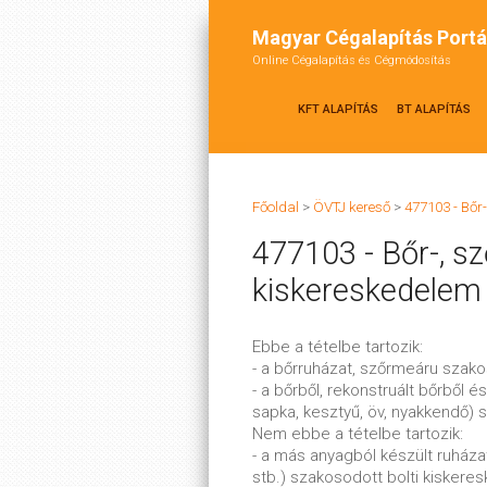
Magyar Cégalapítás Portá
Online Cégalapítás és Cégmódosítás
KFT ALAPÍTÁS
BT ALAPÍTÁS
Főoldal
>
ÖVTJ kereső
>
477103 - Bőr
477103 - Bőr-, s
kiskereskedelem
Ebbe a tételbe tartozik:
- a bőrruházat, szőrmeáru szak
- a bőrből, rekonstruált bőrből é
sapka, kesztyű, öv, nyakkendő) 
Nem ebbe a tételbe tartozik:
- a más anyagból készült ruházat
stb.) szakosodott bolti kiskere