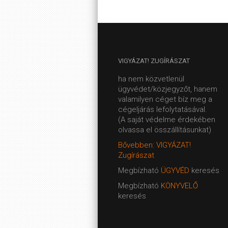
VIGYÁZAT!
ZUGÍRÁSZAT
ha nem közvetlenül
ügyvédet/közjegyzőt, hanem
valamilyen céget bíz meg a
cégeljárás lefolytatásával.
(A saját védelme érdekében
olvassa el összállításunkat)
Bővebben: VIGYÁZAT!
Zugírászat
Megbízható
ÜGYVÉD
keresés
Megbízható
KÖNYVELŐ
keresés