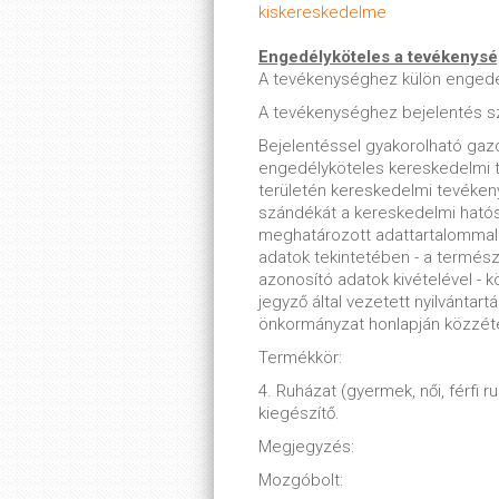
kiskereskedelme
Engedélyköteles a tevékenys
A tevékenységhez külön enged
A tevékenységhez bejelentés s
Bejelentéssel gyakorolható ga
engedélyköteles kereskedelmi t
területén kereskedelmi tevékenys
szándékát a kereskedelmi hatósá
meghatározott adattartalommal n
adatok tekintetében - a termész
azonosító adatok kivételével - k
jegyző által vezetett nyilvántartá
önkormányzat honlapján közzét
Termékkör:
4. Ruházat (gyermek, női, férfi r
kiegészítő.
Megjegyzés:
Mozgóbolt: