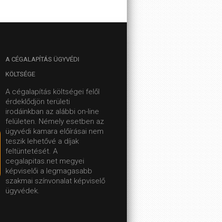
A
CÉGALAPÍTÁS ÜGYVÉDI
KÖLTSÉGE
A cégalapítás költségei felől
érdeklődjön területi
irodáinkban az alábbi on-line
felületen.
Némely esetben az
ügyvédi kamara előírásai nem
teszik lehetővé a díjak
feltüntetését. A
cegalapitas.net megyei
képviselői a legmagasabb
szakmai színvonalat képviselő
ügyvédek.