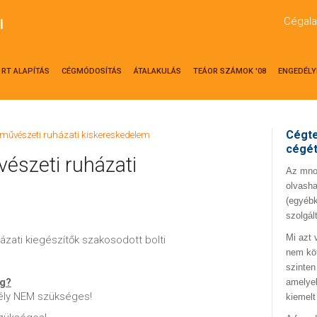
Cégala
l
RT ALAPÍTÁS
CÉGMÓDOSÍTÁS
ÁTALAKULÁS
TEÁOR SZÁMOK '08
ENGEDÉLY
Cégte
művészeti ruházati kiskereskedelem
cégé
észeti ruházati
Az mno.
olvasha
(egyébk
szolgál
Mi azt 
ázati kiegészítők szakosodott bolti
nem kö
szinten
ég?
amelyek
ély NEM szükséges!
kiemelt