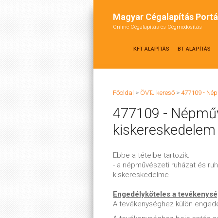
Magyar Cégalapítás Portá
Online Cégalapítás és Cégmódosítás
KFT ALAPÍTÁS
BT ALAPÍTÁS
Főoldal
>
ÖVTJ kereső
>
477109 - Nép
477109 - Népműv
kiskereskedelem
Ebbe a tételbe tartozik:
- a népművészeti ruházat és ruh
kiskereskedelme
Engedélyköteles a tevékenys
A tevékenységhez külön enged