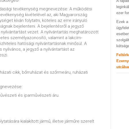
zükséges!
A fapad
leginká
zdasági tevékenység megnevezése: A működési
ezer fo
evékenység kivételével az, aki Magyarország
éget kíván folytatni, köteles az erre irányuló
Ezek a 
gnak bejelenteni. A bejelentésről a jegyző
ügyfele
yilvántartást vezet. A nyilvántartás meghatározott
esetben
etes személyazonosító, valamint a lakcím-
szolgál
özhiteles hatósági nyilvántartásnak minősül. A
kétség
s nyilvános, a jegyző a nyilvántartást az
eszi.
Feltér
Ezerny
utcába
uházati cikk, bőrruházat és szőrmeáru, ruházati
egnevezése:
űvészeti és iparművészeti áru.
atására kialakított jármű, illetve járműre szerelt