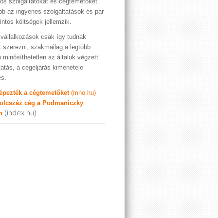
os szolgáltatókat és cégtemetőket
bb az ingyenes szolgáltatások és pár
rintos költségek jellemzik.
vállalkozások csak így tudnak
t szerezni, szakmailag a legtöbb
 minősíthetetlen az általuk végzett
tatás, a cégeljárás kimenetele
es.
képezték a cégtemetőket
(mno.hu)
olcszáz cég a Podmaniczky
(index.hu)
n