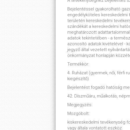
A tevékenységhez bejelentés s
Bejelentéssel gyakorolható ga
engedélyköteles kereskedelmi t
területén kereskedelmi tevékenys
szándékát a kereskedelmi hatósá
meghatározott adattartalommal n
adatok tekintetében - a termész
azonosító adatok kivételével - k
jegyző által vezetett nyilvántartá
önkormányzat honlapján közzét
Termékkör:
4. Ruházat (gyermek, női, férfi r
kiegészítő)
Bejelentést fogadó hatóság m
42. Díszműáru, műalkotás, népm
Megjegyzés:
Mozgóbolt:
kiskereskedelmi tevékenység folyt
vagy általa vontatott eszköz.