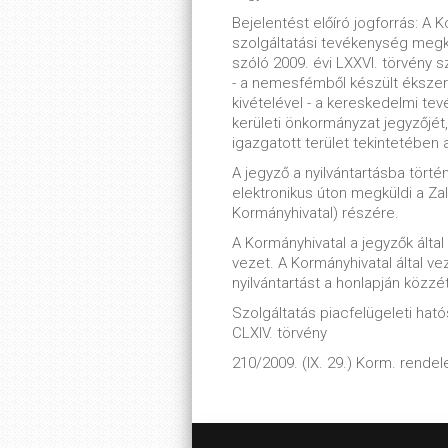
Bejelentést előíró jogforrás: A
szolgáltatási tevékenység megk
szóló 2009. évi LXXVI. törvény s
- a nemesfémből készült éksze
kivételével - a kereskedelmi te
kerületi önkormányzat jegyzőjét,
igazgatott terület tekintetében a 
A jegyző a nyilvántartásba tört
elektronikus úton megküldi a Za
Kormányhivatal) részére.
A Kormányhivatal a jegyzők álta
vezet. A Kormányhivatal által ve
nyilvántartást a honlapján közzé
Szolgáltatás piacfelügeleti hatós
CLXIV. törvény
210/2009. (IX. 29.) Korm. rendel