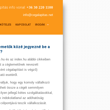
pítás info vonal:
+36 30 220 1100
info@cegalapitas.net
KÖTELES
KAPCSOLAT
IRODÁK
metők közé jegyezné be a
t?
hu és az index.hu alábbi cikkeiben
t a cégtemetőnek nevezett
ént cégalapítást is végző)
tató esetéről.
valljuk, hogy egy komoly vállalkozó
theti össze a cégét semmilyen
 ilyen jellegű kétes szolgáltatásokkal,
 indokolatlanul az adóhatóság
 célpontjává teszik vállalkozását.