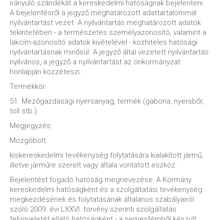
irányuló szándékát a kereskedelmi hatóságnak bejelenteni.
A bejelentésről a jegyző meghatározott adattartalommal
nyilvántartást vezet. A nyilvántartás meghatározott adatok
tekintetében - a természetes személyazonosító, valamint a
lakcím-azonosító adatok kivételével - közhiteles hatósági
nyilvántartásnak minősül. A jegyző által vezetett nyilvántartás
nyilvános, a jegyző a nyilvántartást az önkormányzat
honlapján közzéteszi.
Termékkör:
51. Mezőgazdasági nyersanyag, termék (gabona, nyersbőr,
toll stb.).
Megjegyzés:
Mozgóbolt:
kiskereskedelmi tevékenység folytatására kialakított jármű,
illetve járműre szerelt vagy általa vontatott eszköz.
Bejelentést fogadó hatóság megnevezése: A Kormány
kereskedelmi hatóságként és a szolgáltatási tevékenység
megkezdésének és folytatásának általános szabályairól
szóló 2009. évi LXXVI. törvény szerinti szolgáltatás
felügyeletét ellátó hatóságként - a nemesfémből készült