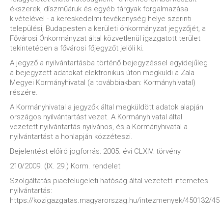
ékszerek, díszműáruk és egyéb tárgyak forgalmazása
kivételével - a kereskedelmi tevékenység helye szerinti
települési, Budapesten a kerületi önkormányzat jegyzőjét, a
Fővárosi Önkormányzat által közvetlenül igazgatott terület
tekintetében a fővárosi főjegyzőt jelöli ki.
A jegyző a nyilvántartásba történő bejegyzéssel egyidejűleg
a bejegyzett adatokat elektronikus úton megküldi a Zala
Megyei Kormányhivatal (a továbbiakban: Kormányhivatal)
részére.
A Kormányhivatal a jegyzők által megküldött adatok alapján
országos nyilvántartást vezet. A Kormányhivatal által
vezetett nyilvántartás nyilvános, és a Kormányhivatal a
nyilvántartást a honlapján közzéteszi.
Bejelentést előíró jogforrás: 2005. évi CLXIV. törvény
210/2009. (IX. 29.) Korm. rendelet
Szolgáltatás piacfelügeleti hatóság által vezetett internetes
nyilvántartás:
https://kozigazgatas.magyarorszag.hu/intezmenyek/450132/4