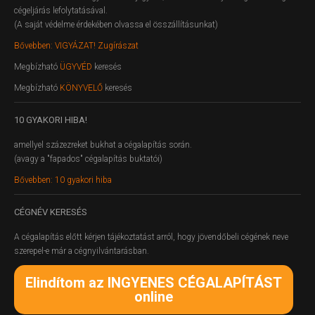
cégeljárás lefolytatásával.
(A saját védelme érdekében olvassa el összállításunkat)
Bővebben: VIGYÁZAT! Zugírászat
Megbízható
ÜGYVÉD
keresés
Megbízható
KÖNYVELŐ
keresés
10
GYAKORI HIBA!
amellyel százezreket bukhat a cégalapítás során.
(avagy a "fapados" cégalapítás buktatói)
Bővebben: 10 gyakori hiba
CÉGNÉV
KERESÉS
A cégalapítás előtt kérjen tájékoztatást arról, hogy jövendőbeli cégének neve
szerepel-e már a cégnyilvántarásban.
Elindítom az INGYENES CÉGALAPÍTÁST
online