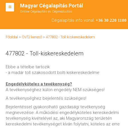
Magyar Cégalapítás Portál
Online Cégalapítás és Cégmódosítás
KFT ALAPÍTÁS
Cégalapítás info vonal:
+36 30 220 1100
BT ALAPÍTÁS
Főoldal
>
ÖVTJ kereső
>
477802 - Toll-kiskereskedelem
RT ALAPÍTÁS
477802 - Toll-kiskereskedelem
CÉGMÓDOSÍTÁS
ÁTALAKULÁS
Ebbe a tételbe tartozik:
- a madár toll szakosodott bolti kiskereskedelme
TEÁOR SZÁMOK '08
Engedélyköteles a tevékenység?
ENGEDÉLYKÖTELES
A tevékenységhez külön engedély NEM szükséges!
A tevékenységhez bejelentés szükséges!
KAPCSOLAT
Bejelentéssel gyakorolható gazdasági tevékenység
IRODÁK
megnevezése: A működési engedélyköteles kereskedelmi
tevékenység kivételével az, aki Magyarország területén
kereskedelmi tevékenységet kíván folytatni, köteles az erre