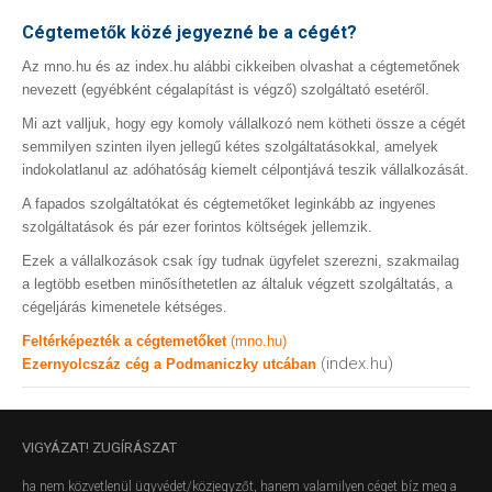
Cégtemetők közé jegyezné be a cégét?
Az mno.hu és az index.hu alábbi cikkeiben olvashat a cégtemetőnek
nevezett (egyébként cégalapítást is végző) szolgáltató esetéről.
Mi azt valljuk, hogy egy komoly vállalkozó nem kötheti össze a cégét
semmilyen szinten ilyen jellegű kétes szolgáltatásokkal, amelyek
indokolatlanul az adóhatóság kiemelt célpontjává teszik vállalkozását.
A fapados szolgáltatókat és cégtemetőket leginkább az ingyenes
szolgáltatások és pár ezer forintos költségek jellemzik.
Ezek a vállalkozások csak így tudnak ügyfelet szerezni, szakmailag
a legtöbb esetben minősíthetetlen az általuk végzett szolgáltatás, a
cégeljárás kimenetele kétséges.
Feltérképezték a cégtemetőket
(mno.hu)
(index.hu)
Ezernyolcszáz cég a Podmaniczky utcában
VIGYÁZAT!
ZUGÍRÁSZAT
ha nem közvetlenül ügyvédet/közjegyzőt, hanem valamilyen céget bíz meg a