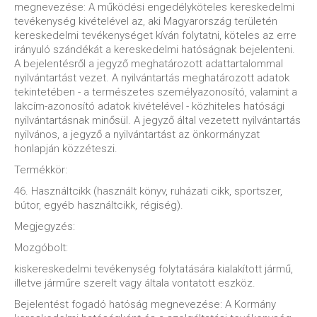
megnevezése: A működési engedélyköteles kereskedelmi
tevékenység kivételével az, aki Magyarország területén
kereskedelmi tevékenységet kíván folytatni, köteles az erre
irányuló szándékát a kereskedelmi hatóságnak bejelenteni.
A bejelentésről a jegyző meghatározott adattartalommal
nyilvántartást vezet. A nyilvántartás meghatározott adatok
tekintetében - a természetes személyazonosító, valamint a
lakcím-azonosító adatok kivételével - közhiteles hatósági
nyilvántartásnak minősül. A jegyző által vezetett nyilvántartás
nyilvános, a jegyző a nyilvántartást az önkormányzat
honlapján közzéteszi.
Termékkör:
46. Használtcikk (használt könyv, ruházati cikk, sportszer,
bútor, egyéb használtcikk, régiség).
Megjegyzés:
Mozgóbolt:
kiskereskedelmi tevékenység folytatására kialakított jármű,
illetve járműre szerelt vagy általa vontatott eszköz.
Bejelentést fogadó hatóság megnevezése: A Kormány