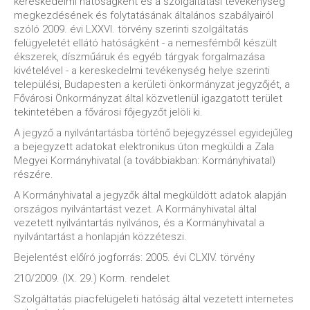
kereskedelmi hatóságként és a szolgáltatási tevékenység
megkezdésének és folytatásának általános szabályairól
szóló 2009. évi LXXVI. törvény szerinti szolgáltatás
felügyeletét ellátó hatóságként - a nemesfémből készült
ékszerek, díszműáruk és egyéb tárgyak forgalmazása
kivételével - a kereskedelmi tevékenység helye szerinti
települési, Budapesten a kerületi önkormányzat jegyzőjét, a
Fővárosi Önkormányzat által közvetlenül igazgatott terület
tekintetében a fővárosi főjegyzőt jelöli ki.
A jegyző a nyilvántartásba történő bejegyzéssel egyidejűleg
a bejegyzett adatokat elektronikus úton megküldi a Zala
Megyei Kormányhivatal (a továbbiakban: Kormányhivatal)
részére.
A Kormányhivatal a jegyzők által megküldött adatok alapján
országos nyilvántartást vezet. A Kormányhivatal által
vezetett nyilvántartás nyilvános, és a Kormányhivatal a
nyilvántartást a honlapján közzéteszi.
Bejelentést előíró jogforrás: 2005. évi CLXIV. törvény
210/2009. (IX. 29.) Korm. rendelet
Szolgáltatás piacfelügeleti hatóság által vezetett internetes