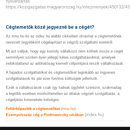
nyilvántartás:
https://kozigazgatas.magyarorszag.hu/intezmenyek/450132/4
Cégtemetők közé jegyezné be a cégét?
Az mno.hu és az index.hu alábbi cikkeiben olvashat a cégtemetőnek
nevezett (egyébként cégalapítást is végző) szolgáltató esetéről.
Mi azt valljuk, hogy egy komoly vállalkozó nem kötheti össze a cégét
semmilyen szinten ilyen jellegű kétes szolgáltatásokkal, amelyek
indokolatlanul az adóhatóság kiemelt célpontjává teszik vállalkozását.
A fapados szolgáltatókat és cégtemetőket leginkább az ingyenes
szolgáltatások és pár ezer forintos költségek jellemzik.
Ezek a vállalkozások csak így tudnak ügyfelet szerezni, szakmailag
a legtöbb esetben minősíthetetlen az általuk végzett szolgáltatás, a
cégeljárás kimenetele kétséges.
Feltérképezték a cégtemetőket
(mno.hu)
(index.hu)
Ezernyolcszáz cég a Podmaniczky utcában