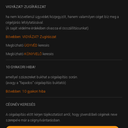
VIGYÁZAT!
ZUGÍRÁSZAT
ha nem közvetlenül ügyvédet/közjegyzőt, hanem valamilyen céget bíz meg a
cégeljárás lefolytatásával.
(A saját védelme érdekében olvassa el összállításunkat)
Bővebben: VIGYÁZAT! Zugírászat
Megbízható
ÜGYVÉD
keresés
Megbízható
KÖNYVELŐ
keresés
10
GYAKORI HIBA!
amellyel százezreket bukhat a cégalapítás során.
(avagy a "fapados" cégalapítás buktatói)
Bővebben: 10 gyakori hiba
CÉGNÉV
KERESÉS
A cégalapítás előtt kérjen tájékoztatást arról, hogy jövendőbeli cégének neve
szerepel-e már a cégnyilvántarásban.