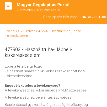
Magyar Cégalapítás Portál
Online Cégalapítás és Cégmódosítás
KFT ALAPÍTÁS
Cégalapítás info vonal:
+36 30 220 1100
BT ALAPÍTÁS
Főoldal
>
ÖVTJ kereső
>
477902 - Használtruha-, lábbeli-
RT ALAPÍTÁS
kiskereskedelem
CÉGMÓDOSÍTÁS
477902 - Használtruha-, lábbeli-
ÁTALAKULÁS
kiskereskedelem
TEÁOR SZÁMOK '08
Ebbe a tételbe tartozik:
- a használt ruházati cikk, lábbeli szakosodott bolti
ENGEDÉLYKÖTELES
kiskereskedelme
KAPCSOLAT
Engedélyköteles a tevékenység?
A tevékenységhez külön engedély NEM szükséges!
IRODÁK
A tevékenységhez bejelentés szükséges!
Bejelentéssel gyakorolható gazdasági tevékenység