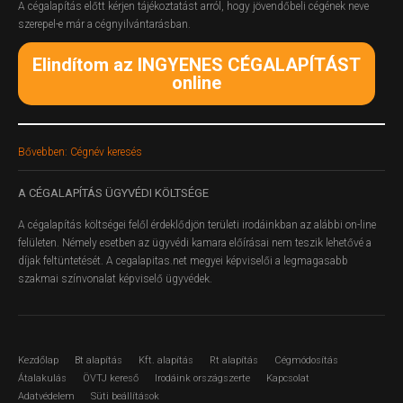
A cégalapítás előtt kérjen tájékoztatást arról, hogy jövendőbeli cégének neve
szerepel-e már a cégnyilvántarásban.
Elindítom az INGYENES CÉGALAPÍTÁST
online
Bővebben: Cégnév keresés
A
CÉGALAPÍTÁS ÜGYVÉDI KÖLTSÉGE
A cégalapítás költségei felől érdeklődjön területi irodáinkban az alábbi on-line
felületen.
Némely esetben az ügyvédi kamara előírásai nem teszik lehetővé a
díjak feltüntetését. A cegalapitas.net megyei képviselői a legmagasabb
szakmai színvonalat képviselő ügyvédek.
Kezdőlap
Bt alapítás
Kft. alapítás
Rt alapítás
Cégmódosítás
Átalakulás
ÖVTJ kereső
Irodáink országszerte
Kapcsolat
Adatvédelem
Süti beállítások