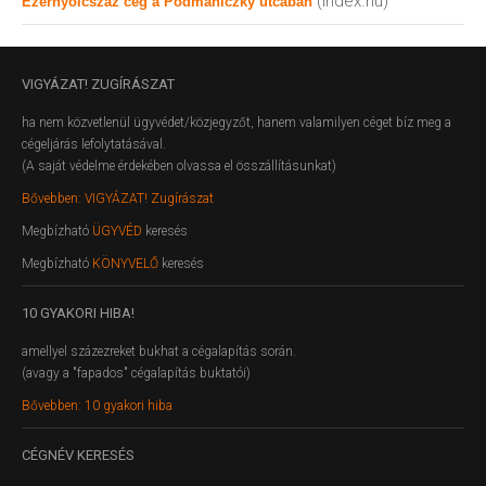
(index.hu)
Ezernyolcszáz cég a Podmaniczky utcában
VIGYÁZAT!
ZUGÍRÁSZAT
ha nem közvetlenül ügyvédet/közjegyzőt, hanem valamilyen céget bíz meg a
cégeljárás lefolytatásával.
(A saját védelme érdekében olvassa el összállításunkat)
Bővebben: VIGYÁZAT! Zugírászat
Megbízható
ÜGYVÉD
keresés
Megbízható
KÖNYVELŐ
keresés
10
GYAKORI HIBA!
amellyel százezreket bukhat a cégalapítás során.
(avagy a "fapados" cégalapítás buktatói)
Bővebben: 10 gyakori hiba
CÉGNÉV
KERESÉS