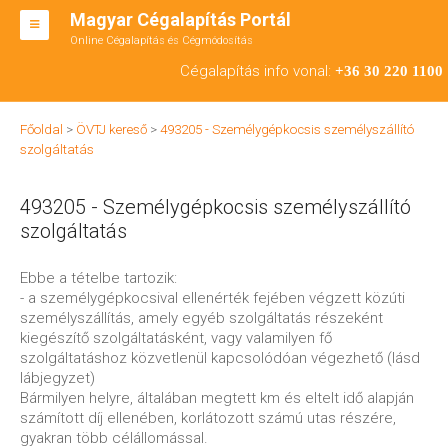
Magyar Cégalapítás Portál
Online Cégalapítás és Cégmódosítás
KFT ALAPÍTÁS
Cégalapítás info vonal:
+36 30 220 1100
BT ALAPÍTÁS
Főoldal
>
ÖVTJ kereső
>
493205 - Személygépkocsis személyszállító
RT ALAPÍTÁS
szolgáltatás
CÉGMÓDOSÍTÁS
493205 - Személygépkocsis személyszállító
ÁTALAKULÁS
szolgáltatás
TEÁOR SZÁMOK '08
Ebbe a tételbe tartozik:
- a személygépkocsival ellenérték fejében végzett közúti
ENGEDÉLYKÖTELES
személyszállítás, amely egyéb szolgáltatás részeként
kiegészítő szolgáltatásként, vagy valamilyen fő
KAPCSOLAT
szolgáltatáshoz közvetlenül kapcsolódóan végezhető (lásd
lábjegyzet)
IRODÁK
Bármilyen helyre, általában megtett km és eltelt idő alapján
számított díj ellenében, korlátozott számú utas részére,
gyakran több célállomással.