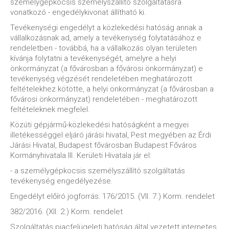
személygépkocsis személyszállító szolgáltatásra
vonatkozó - engedélykivonat állítható ki.
Tevékenységi engedélyt a közlekedési hatóság annak a
vállalkozásnak ad, amely a tevékenység folytatásához e
rendeletben - továbbá, ha a vállalkozás olyan területen
kívánja folytatni a tevékenységét, amelyre a helyi
önkormányzat (a fővárosban a fővárosi önkormányzat) e
tevékenység végzését rendeletében meghatározott
feltételekhez kötötte, a helyi önkormányzat (a fővárosban a
fővárosi önkormányzat) rendeletében - meghatározott
feltételeknek megfelel.
Közúti gépjármű-közlekedési hatóságként a megyei
illetékességgel eljáró járási hivatal, Pest megyében az Érdi
Járási Hivatal, Budapest fővárosban Budapest Főváros
Kormányhivatala III. Kerületi Hivatala jár el:
- a személygépkocsis személyszállító szolgáltatás
tevékenység engedélyezése.
Engedélyt előíró jogforrás: 176/2015. (VII. 7.) Korm. rendelet
382/2016. (XII. 2.) Korm. rendelet
Szolgáltatás piacfelügeleti hatóság által vezetett internetes