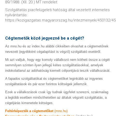
89/1988. (XII. 20.) MT rendelet
Szolgáltatás piacfelügeleti hatóság által vezetett internetes
nyilvántartás:
https://kozigazgatas.magyarorszag.hu/intezmenyek/450132/4
Cégtemetők közé jegyezné be a cégét?
Az mno.hu és az index.hu alábbi cikkeiben olvashat a cégtemetőnek
nevezett (egyébként cégalapítást is végző) szolgáltató esetéről.
Mi azt valljuk, hogy egy komoly vállalkozó nem kötheti össze a cégét
semmilyen szinten ilyen jellegű kétes szolgáltatásokkal, amelyek
indokolatlanul az adóhatóság kiemelt célpontjává teszik vállalkozását.
A fapados szolgáltatókat és cégtemetőket leginkább az ingyenes
szolgáltatások és pár ezer forintos költségek jellemzik.
Ezek a vállalkozások csak így tudnak ügyfelet szerezni, szakmailag
a legtöbb esetben minősíthetetlen az általuk végzett szolgáltatás, a
cégeljárás kimenetele kétséges.
Feltérképezték a cégtemetőket
(mno.hu)