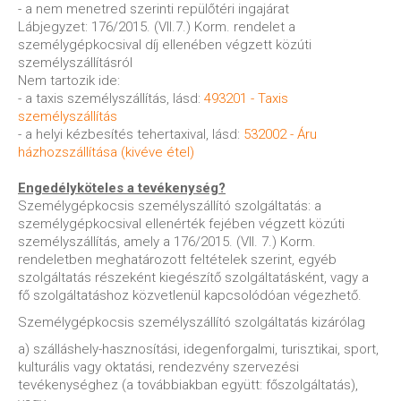
- a nem menetred szerinti repülőtéri ingajárat
Lábjegyzet: 176/2015. (VII.7.) Korm. rendelet a
személygépkocsival díj ellenében végzett közúti
személyszállításról
Nem tartozik ide:
- a taxis személyszállítás, lásd:
493201 - Taxis
személyszállítás
- a helyi kézbesítés tehertaxival, lásd:
532002 - Áru
házhozszállítása (kivéve étel)
Engedélyköteles a tevékenység?
Személygépkocsis személyszállító szolgáltatás: a
személygépkocsival ellenérték fejében végzett közúti
személyszállítás, amely a 176/2015. (VII. 7.) Korm.
rendeletben meghatározott feltételek szerint, egyéb
szolgáltatás részeként kiegészítő szolgáltatásként, vagy a
fő szolgáltatáshoz közvetlenül kapcsolódóan végezhető.
Személygépkocsis személyszállító szolgáltatás kizárólag
a) szálláshely-hasznosítási, idegenforgalmi, turisztikai, sport,
kulturális vagy oktatási, rendezvény szervezési
tevékenységhez (a továbbiakban együtt: főszolgáltatás),