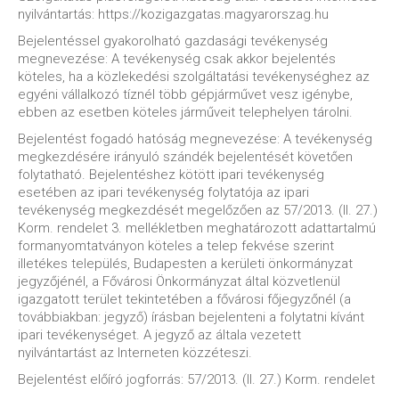
nyilvántartás: https://kozigazgatas.magyarorszag.hu
Bejelentéssel gyakorolható gazdasági tevékenység
megnevezése: A tevékenység csak akkor bejelentés
köteles, ha a közlekedési szolgáltatási tevékenységhez az
egyéni vállalkozó tíznél több gépjárművet vesz igénybe,
ebben az esetben köteles járműveit telephelyen tárolni.
Bejelentést fogadó hatóság megnevezése: A tevékenység
megkezdésére irányuló szándék bejelentését követően
folytatható. Bejelentéshez kötött ipari tevékenység
esetében az ipari tevékenység folytatója az ipari
tevékenység megkezdését megelőzően az 57/2013. (II. 27.)
Korm. rendelet 3. mellékletben meghatározott adattartalmú
formanyomtatványon köteles a telep fekvése szerint
illetékes település, Budapesten a kerületi önkormányzat
jegyzőjénél, a Fővárosi Önkormányzat által közvetlenül
igazgatott terület tekintetében a fővárosi főjegyzőnél (a
továbbiakban: jegyző) írásban bejelenteni a folytatni kívánt
ipari tevékenységet. A jegyző az általa vezetett
nyilvántartást az Interneten közzéteszi.
Bejelentést előíró jogforrás: 57/2013. (II. 27.) Korm. rendelet