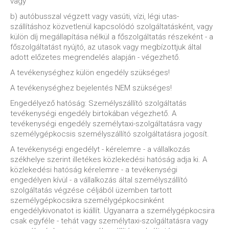
vagy
b) autóbusszal végzett vagy vasúti, vízi, légi utas-
szállításhoz közvetlenül kapcsolódó szolgáltatásként, vagy
külön díj megállapítása nélkül a főszolgáltatás részeként - a
főszolgáltatást nyújtó, az utasok vagy megbízottjuk által
adott előzetes megrendelés alapján - végezhető.
A tevékenységhez külön engedély szükséges!
A tevékenységhez bejelentés NEM szükséges!
Engedélyező hatóság: Személyszállító szolgáltatás
tevékenységi engedély birtokában végezhető. A
tevékenységi engedély személytaxi-szolgáltatásra vagy
személygépkocsis személyszállító szolgáltatásra jogosít.
A tevékenységi engedélyt - kérelemre - a vállalkozás
székhelye szerint illetékes közlekedési hatóság adja ki. A
közlekedési hatóság kérelemre - a tevékenységi
engedélyen kívül - a vállalkozás által személyszállító
szolgáltatás végzése céljából üzemben tartott
személygépkocsikra személygépkocsinként
engedélykivonatot is kiállít. Ugyanarra a személygépkocsira
csak egyféle - tehát vagy személytaxi-szolgáltatásra vagy