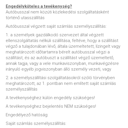
Engedélyköteles a tevékenység?
Autóbusszal nem közúti közlekedési szolgáltatásként
történő utasszállítás
Autóbusszal végzett saját számlás személyszállítás:
1. a személyek gazdálkodó szervezet által végzett
ellenszolgáltatás nélküli szállítása, feltéve, hogy a szállítást
végző a tulajdonában lévő, általa üzemeltetett, lízingelt vagy
meghatározott időtartamra bérelt autóbusszal végzi a
szállítást, és az autóbuszt a szállítást végző üzemeltető,
annak tagja, vagy a vele munkaviszonyban, munkavégzésre
irányuló egyéb jogviszonyban álló személy vezeti, vagy
2. a személyszállítási szolgáltatásokról szóló törvényben
meghatározott, az 1. pontban nem említett saját számlás
személyszállítás
A tevékenységhez külön engedély szükséges!
A tevékenységhez bejelentés NEM szükséges!
Engedélyező hatóság:
Saját számlás személyszállítás: