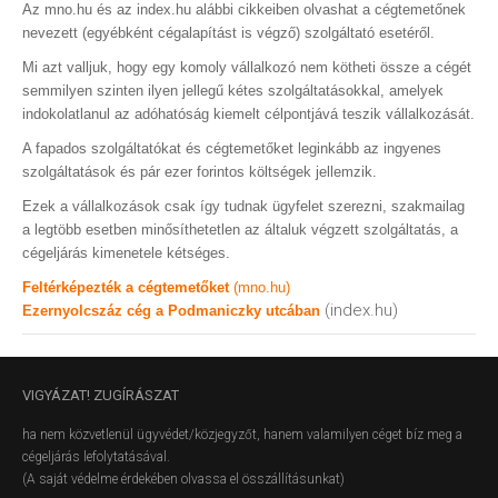
Az mno.hu és az index.hu alábbi cikkeiben olvashat a cégtemetőnek
nevezett (egyébként cégalapítást is végző) szolgáltató esetéről.
Mi azt valljuk, hogy egy komoly vállalkozó nem kötheti össze a cégét
semmilyen szinten ilyen jellegű kétes szolgáltatásokkal, amelyek
indokolatlanul az adóhatóság kiemelt célpontjává teszik vállalkozását.
A fapados szolgáltatókat és cégtemetőket leginkább az ingyenes
szolgáltatások és pár ezer forintos költségek jellemzik.
Ezek a vállalkozások csak így tudnak ügyfelet szerezni, szakmailag
a legtöbb esetben minősíthetetlen az általuk végzett szolgáltatás, a
cégeljárás kimenetele kétséges.
Feltérképezték a cégtemetőket
(mno.hu)
(index.hu)
Ezernyolcszáz cég a Podmaniczky utcában
VIGYÁZAT!
ZUGÍRÁSZAT
ha nem közvetlenül ügyvédet/közjegyzőt, hanem valamilyen céget bíz meg a
cégeljárás lefolytatásával.
(A saját védelme érdekében olvassa el összállításunkat)