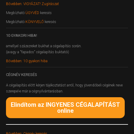
Bővebben: VIGYÁZAT! Zugírászat
Megbízható
ÜGYVÉD
keresés
Megbízható
KÖNYVELŐ
keresés
10
GYAKORI HIBA!
amellyel százezreket bukhat a cégalapítás során.
(avagy a "fapados" cégalapítás buktatói)
Bővebben: 10 gyakori hiba
CÉGNÉV
KERESÉS
A cégalapítás előtt kérjen tájékoztatást arról, hogy jövendőbeli cégének neve
szerepel-e már a cégnyilvántarásban.
Elindítom az INGYENES CÉGALAPÍTÁST
online
Bővebben: Cégnév keresés