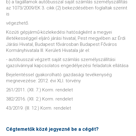
b) a tagállamok autóbusszal saját számlás személyszállítás
az 1073/2009/EK 3. cikk (2) bekezdésében foglaltak szerint
is
végezhető.
Közúti gépjármű-közlekedési hatóságként a megyei
illetékességgel eljáró járási hivatal, Pest megyében az Érdi
Járási Hivatal, Budapest fővárosban Budapest Főváros
Kormányhivatala III. Kerületi Hivatala jár el:
- autóbusszal végzett saját számlás személyszállítási
igazolvánnyal kapcsolatos engedélyezési feladatok ellátása
Bejelentéssel gyakorolható gazdasági tevékenység
megnevezése: 2012. évi XLI. törvény
261/2011. (XII. 7.) Korm. rendelet
382/2016. (XII. 2.) Korm. rendelet
43/2019. (III. 12.) Korm. rendelet
Cégtemetők közé jegyezné be a cégét?