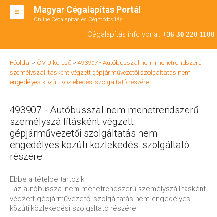
Magyar Cégalapítás Portál
Online Cégalapítás és Cégmódosítás
KFT ALAPÍTÁS
Cégalapítás info vonal:
+36 30 220 1100
BT ALAPÍTÁS
Főoldal
>
ÖVTJ kereső
>
493907 - Autóbusszal nem menetrendszerű
RT ALAPÍTÁS
személyszállításként végzett gépjárművezetői szolgáltatás nem
engedélyes közúti közlekedési szolgáltató részére
CÉGMÓDOSÍTÁS
493907 - Autóbusszal nem menetrendszerű
ÁTALAKULÁS
személyszállításként végzett
TEÁOR SZÁMOK '08
gépjárművezetői szolgáltatás nem
engedélyes közúti közlekedési szolgáltató
ENGEDÉLYKÖTELES
részére
KAPCSOLAT
Ebbe a tételbe tartozik:
- az autóbusszal nem menetrendszerű személyszállításként
IRODÁK
végzett gépjárművezetői szolgáltatás nem engedélyes
közúti közlekedési szolgáltató részére