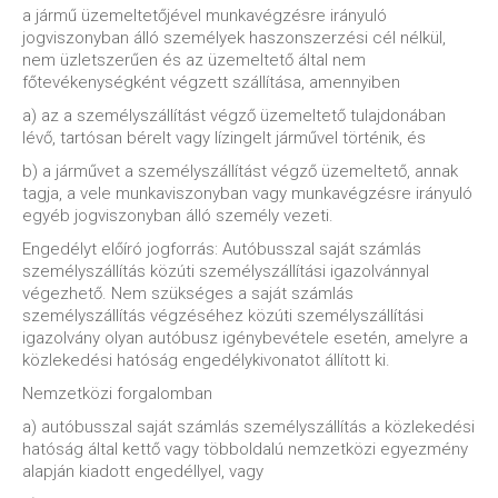
a jármű üzemeltetőjével munkavégzésre irányuló
jogviszonyban álló személyek haszonszerzési cél nélkül,
nem üzletszerűen és az üzemeltető által nem
főtevékenységként végzett szállítása, amennyiben
a) az a személyszállítást végző üzemeltető tulajdonában
lévő, tartósan bérelt vagy lízingelt járművel történik, és
b) a járművet a személyszállítást végző üzemeltető, annak
tagja, a vele munkaviszonyban vagy munkavégzésre irányuló
egyéb jogviszonyban álló személy vezeti.
Engedélyt előíró jogforrás: Autóbusszal saját számlás
személyszállítás közúti személyszállítási igazolvánnyal
végezhető. Nem szükséges a saját számlás
személyszállítás végzéséhez közúti személyszállítási
igazolvány olyan autóbusz igénybevétele esetén, amelyre a
közlekedési hatóság engedélykivonatot állított ki.
Nemzetközi forgalomban
a) autóbusszal saját számlás személyszállítás a közlekedési
hatóság által kettő vagy többoldalú nemzetközi egyezmény
alapján kiadott engedéllyel, vagy