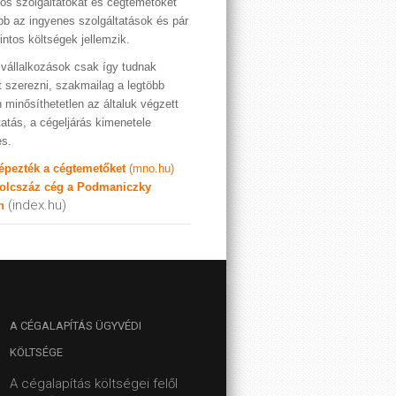
os szolgáltatókat és cégtemetőket
bb az ingyenes szolgáltatások és pár
rintos költségek jellemzik.
vállalkozások csak így tudnak
t szerezni, szakmailag a legtöbb
 minősíthetetlen az általuk végzett
tatás, a cégeljárás kimenetele
es.
képezték a cégtemetőket
(mno.hu)
olcszáz cég a Podmaniczky
(index.hu)
n
A
CÉGALAPÍTÁS ÜGYVÉDI
KÖLTSÉGE
A cégalapítás költségei felől