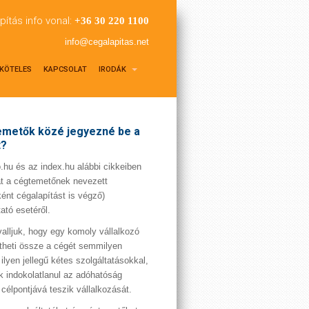
pítás info vonal:
+36 30 220 1100
info@cegalapitas.net
KÖTELES
KAPCSOLAT
IRODÁK
metők közé jegyezné be a
t?
hu és az index.hu alábbi cikkeiben
t a cégtemetőnek nevezett
ént cégalapítást is végző)
tató esetéről.
valljuk, hogy egy komoly vállalkozó
theti össze a cégét semmilyen
 ilyen jellegű kétes szolgáltatásokkal,
 indokolatlanul az adóhatóság
 célpontjává teszik vállalkozását.