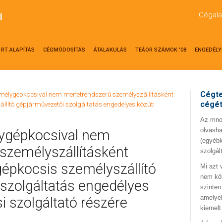
Cégala
l
RT ALAPÍTÁS
CÉGMÓDOSÍTÁS
ÁTALAKULÁS
TEÁOR SZÁMOK '08
ENGEDÉLY
Cégte
emélygépkocsival nem menetrendszerű személyszállításként
cégé
llító gépjárművezetői szolgáltatás engedélyes közúti
Az mno.
olvasha
ygépkocsival nem
(egyébk
személyszállításként
szolgál
épkocsis személyszállító
Mi azt 
nem kö
szolgáltatás engedélyes
szinten
amelyek
i szolgáltató részére
kiemelt