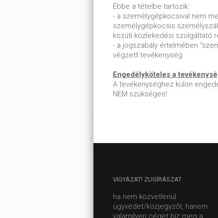
Ebbe a tételbe tartozik:
- a személygépkocsival nem me
személygépkocsis személyszáll
közúti közlekedési szolgáltató 
- a jogszabály értelmében "sze
végzett tevékenység
Engedélyköteles a tevékenys
A tevékenységhez külön engedé
NEM szükséges!
VIGYÁZAT!
ZUGÍRÁSZAT
ha nem közvetlenül
ügyvédet/közjegyzőt, hanem
valamilyen céget bíz meg a