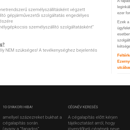
A fapad
leginká
netrendszerű személyszállításként végzett
ezer fo
ító gépjárművezetői szolgáltatás engedélyes
részére
Ezek a 
mélygépkocsis személyszállító szolgáltatásként"
ügyfele
esetben
szolgál
ég?
kétség
ly NEM szükséges! A tevékenységhez bejelentés
Feltér
Ezerny
utcába
10
GYAKORI HIBA!
CÉGNÉV
KERESÉS
amellyel százezreket bukhat a
A cégalapítás előtt kérjen
cégalapítás során.
tájékoztatást arról, hogy
(avagy a "fapados"
jövendőbeli cégének neve