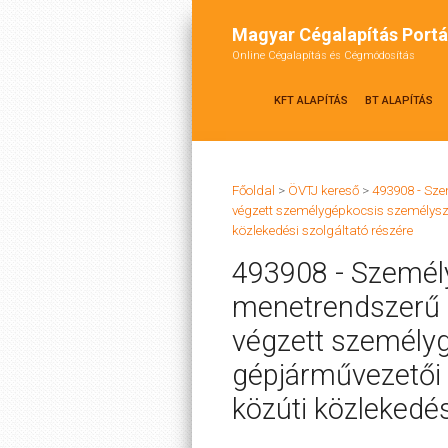
Magyar Cégalapítás Portá
Online Cégalapítás és Cégmódosítás
KFT ALAPÍTÁS
BT ALAPÍTÁS
Főoldal
>
ÖVTJ kereső
>
493908 - Sz
végzett személygépkocsis személyszá
közlekedési szolgáltató részére
493908 - Személ
menetrendszerű 
végzett személyg
gépjárművezetői 
közúti közlekedés