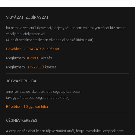
VIGYÁZAT!
ZUGÍRÁSZAT
ha nem közvetlenül ügyvédet/közjegyzőt, hanem valamilyen céget bíz meg a
cégeljárás lefolytatásával.
(A saját védelme érdekében olvassa el összállításunkat)
Bővebben: VIGYÁZAT! Zugírászat
Megbízható
ÜGYVÉD
keresés
Megbízható
KÖNYVELŐ
keresés
10
GYAKORI HIBA!
amellyel százezreket bukhat a cégalapítás során.
(avagy a "fapados" cégalapítás buktatói)
Bővebben: 10 gyakori hiba
CÉGNÉV
KERESÉS
A cégalapítás előtt kérjen tájékoztatást arról, hogy jövendőbeli cégének neve