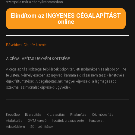
szerepel-e már a cégnyilvántarásban.
Elindítom az INGYENES CÉGALAPÍTÁST
online
Bővebben: Cégnév keresés
A
CÉGALAPÍTÁS ÜGYVÉDI KÖLTSÉGE
A cégalapítás költségei felől érdeklődjön területi irodáinkban az alábbi on-line
felületen.
Némely esetben az ügyvédi kamara előírásai nem teszik lehetővé a
díjak feltüntetését. A cegalapitas.net megyei képviselői a legmagasabb
szakmai színvonalat képviselő ügyvédek.
Kezdőlap
Bt alapítás
Kft. alapítás
Rt alapítás
Cégmódosítás
Átalakulás
ÖVTJ kereső
Irodáink országszerte
Kapcsolat
Adatvédelem
Süti beállítások