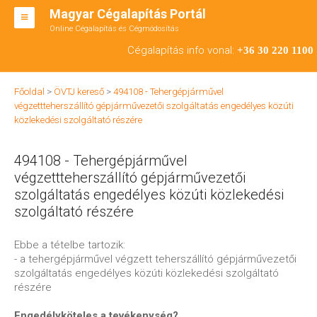
Magyar Cégalapítás Portál
Online Cégalapítás és Cégmódosítás
KFT ALAPÍTÁS
Cégalapítás info vonal:
+36 30 220 1100
BT ALAPÍTÁS
Főoldal
>
ÖVTJ kereső
>
494108 - Tehergépjárművel
RT ALAPÍTÁS
végzettteherszállító gépjárművezetői szolgáltatás engedélyes közúti
közlekedési szolgáltató részére
CÉGMÓDOSÍTÁS
494108 - Tehergépjárművel
ÁTALAKULÁS
végzettteherszállító gépjárművezetői
TEÁOR SZÁMOK '08
szolgáltatás engedélyes közúti közlekedési
szolgáltató részére
ENGEDÉLYKÖTELES
Ebbe a tételbe tartozik:
KAPCSOLAT
- a tehergépjárművel végzett teherszállító gépjárművezetői
szolgáltatás engedélyes közúti közlekedési szolgáltató
IRODÁK
részére
Engedélyköteles a tevékenység?