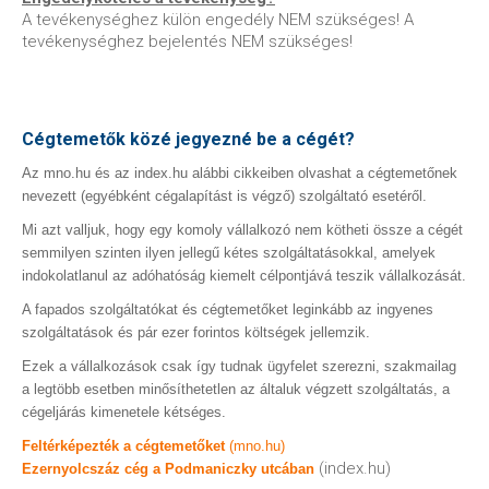
A tevékenységhez külön engedély NEM szükséges! A
tevékenységhez bejelentés NEM szükséges!
Cégtemetők közé jegyezné be a cégét?
Az mno.hu és az index.hu alábbi cikkeiben olvashat a cégtemetőnek
nevezett (egyébként cégalapítást is végző) szolgáltató esetéről.
Mi azt valljuk, hogy egy komoly vállalkozó nem kötheti össze a cégét
semmilyen szinten ilyen jellegű kétes szolgáltatásokkal, amelyek
indokolatlanul az adóhatóság kiemelt célpontjává teszik vállalkozását.
A fapados szolgáltatókat és cégtemetőket leginkább az ingyenes
szolgáltatások és pár ezer forintos költségek jellemzik.
Ezek a vállalkozások csak így tudnak ügyfelet szerezni, szakmailag
a legtöbb esetben minősíthetetlen az általuk végzett szolgáltatás, a
cégeljárás kimenetele kétséges.
Feltérképezték a cégtemetőket
(mno.hu)
(index.hu)
Ezernyolcszáz cég a Podmaniczky utcában