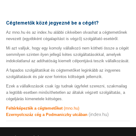
Cégtemetők közé jegyezné be a cégét?
Az mno.hu és az index.hu alábbi cikkeiben olvashat a cégtemetőnek
nevezett (egyébként cégalapítást is végző) szolgáltató esetéről.
Mi azt valljuk, hogy egy komoly vállalkozó nem kötheti össze a cégét
semmilyen szinten ilyen jellegű kétes szolgáltatásokkal, amelyek
indokolatlanul az adóhatóság kiemelt célpontjává teszik vállalkozását.
A fapados szolgáltatókat és cégtemetőket leginkább az ingyenes
szolgáltatások és pár ezer forintos költségek jellemzik.
Ezek a vállalkozások csak így tudnak ügyfelet szerezni, szakmailag
a legtöbb esetben minősíthetetlen az általuk végzett szolgáltatás, a
cégeljárás kimenetele kétséges.
Feltérképezték a cégtemetőket
(mno.hu)
(index.hu)
Ezernyolcszáz cég a Podmaniczky utcában