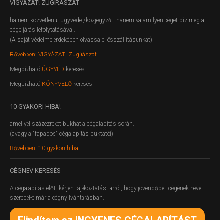
VIGYÁZAT!
ZUGÍRÁSZAT
ha nem közvetlenül ügyvédet/közjegyzőt, hanem valamilyen céget bíz meg a
cégeljárás lefolytatásával.
(A saját védelme érdekében olvassa el összállításunkat)
Bővebben: VIGYÁZAT! Zugírászat
Megbízható
ÜGYVÉD
keresés
Megbízható
KÖNYVELŐ
keresés
10
GYAKORI HIBA!
amellyel százezreket bukhat a cégalapítás során.
(avagy a "fapados" cégalapítás buktatói)
Bővebben: 10 gyakori hiba
CÉGNÉV
KERESÉS
A cégalapítás előtt kérjen tájékoztatást arról, hogy jövendőbeli cégének neve
szerepel-e már a cégnyilvántarásban.