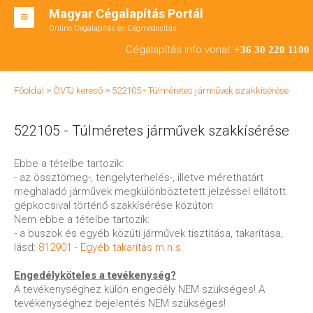
Magyar Cégalapítás Portál
Online Cégalapítás és Cégmódosítás
KFT ALAPÍTÁS
Cégalapítás info vonal:
+36 30 220 1100
BT ALAPÍTÁS
Főoldal
>
ÖVTJ kereső
>
522105 - Túlméretes járművek szakkísérése
RT ALAPÍTÁS
522105 - Túlméretes járművek szakkísérése
CÉGMÓDOSÍTÁS
ÁTALAKULÁS
Ebbe a tételbe tartozik:
- az össztömeg-, tengelyterhelés-, illetve mérethatárt
TEÁOR SZÁMOK '08
meghaladó járművek megkülönböztetett jelzéssel ellátott
gépkocsival történő szakkísérése közúton
ENGEDÉLYKÖTELES
Nem ebbe a tételbe tartozik:
- a buszok és egyéb közúti járművek tisztítása, takarítása,
KAPCSOLAT
lásd:
812901 - Egyéb takarítás m.n.s.
IRODÁK
Engedélyköteles a tevékenység?
A tevékenységhez külön engedély NEM szükséges! A
tevékenységhez bejelentés NEM szükséges!