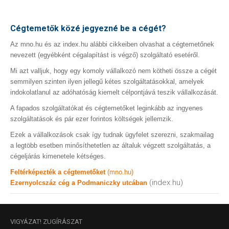
Cégtemetők közé jegyezné be a cégét?
Az mno.hu és az index.hu alábbi cikkeiben olvashat a cégtemetőnek
nevezett (egyébként cégalapítást is végző) szolgáltató esetéről.
Mi azt valljuk, hogy egy komoly vállalkozó nem kötheti össze a cégét
semmilyen szinten ilyen jellegű kétes szolgáltatásokkal, amelyek
indokolatlanul az adóhatóság kiemelt célpontjává teszik vállalkozását.
A fapados szolgáltatókat és cégtemetőket leginkább az ingyenes
szolgáltatások és pár ezer forintos költségek jellemzik.
Ezek a vállalkozások csak így tudnak ügyfelet szerezni, szakmailag
a legtöbb esetben minősíthetetlen az általuk végzett szolgáltatás, a
cégeljárás kimenetele kétséges.
Feltérképezték a cégtemetőket
(mno.hu)
(index.hu)
Ezernyolcszáz cég a Podmaniczky utcában
VIGYÁZAT!
ZUGÍRÁSZAT