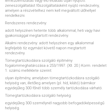
lemezbemutatás vagy élő előadás útján nyújtott
zeneszolgáltatást főszolgáltatásként nyújtó rendezvény,
amelyen a részvételhez nem kell megváltott ülőhellyel
rendelkezni.
Rendszeres rendezvény:
adott helyszínen hetente több alkalommal, heti vagy havi
gyakorisággal megtartott rendezvény.
Alkalmi rendezvény: adott helyszínen egy alkalommal
legfeljebb tíz egymást követő napon megtartott
rendezvény.
Tömegtartózkodásra szolgáló építmény
fogalommeghatározása a 253/1997. (XII. 20.) Korm. rendelet
1. számú melléklete szerint:
olyan építmény, amelyben tömegtartózkodásra szolgáló
helyiség van, illetőleg amelyen (pl. híd, kilátó) bármikor
egyidejűleg 300 főnél több személy tartózkodása várható.
Tömegtartózkodásra szolgáló helyiség:
egyidejűleg 300 személynél nagyobb befogadóképességű
helyiség.