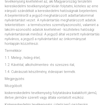
tevékenység kivételével az, aki Magyarország területén
kereskedelmi tevékenységet kíván folytatni, köteles az erre
irányuló szándékát a kereskedelmi hatóságnak bejelenteni.
A bejelentésről a jegyző meghatározott adattartalommal
nyilvántartást vezet. A nyilvántartás meghatározott adatok
tekintetében - a természetes személyazonosító, valamint a
lakcím-azonosító adatok kivételével - közhiteles hatósági
nyilvántartásnak minősül. A jegyző által vezetett nyilvántartás
nyilvános, a jegyző a nyilvántartást az önkormányzat
honlapján közzéteszi.
Termékkör:
1.1. Meleg-, hideg étel,
1.2. Kávéital, alkoholmentes- és szeszes ital,
1.4. Cukrászati készítmény, édesipari termék.
Megjegyzés:
Mozgóbolt:
kiskereskedelmi tevékenység folytatására kialakított jármű,
illetve járműre szerelt vagy általa vontatott eszköz.
Kiskereskedelmi tevékenység: üzletszerű gazdasági