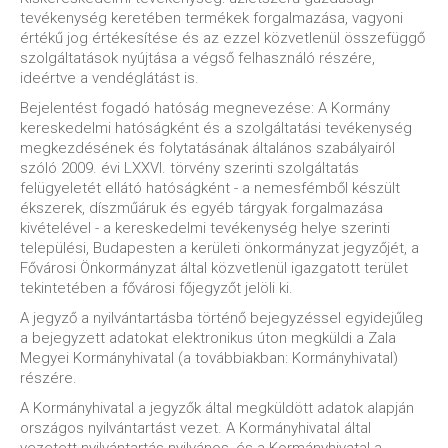
tevékenység keretében termékek forgalmazása, vagyoni
értékű jog értékesítése és az ezzel közvetlenül összefüggő
szolgáltatások nyújtása a végső felhasználó részére,
ideértve a vendéglátást is.
Bejelentést fogadó hatóság megnevezése: A Kormány
kereskedelmi hatóságként és a szolgáltatási tevékenység
megkezdésének és folytatásának általános szabályairól
szóló 2009. évi LXXVI. törvény szerinti szolgáltatás
felügyeletét ellátó hatóságként - a nemesfémből készült
ékszerek, díszműáruk és egyéb tárgyak forgalmazása
kivételével - a kereskedelmi tevékenység helye szerinti
települési, Budapesten a kerületi önkormányzat jegyzőjét, a
Fővárosi Önkormányzat által közvetlenül igazgatott terület
tekintetében a fővárosi főjegyzőt jelöli ki.
A jegyző a nyilvántartásba történő bejegyzéssel egyidejűleg
a bejegyzett adatokat elektronikus úton megküldi a Zala
Megyei Kormányhivatal (a továbbiakban: Kormányhivatal)
részére.
A Kormányhivatal a jegyzők által megküldött adatok alapján
országos nyilvántartást vezet. A Kormányhivatal által