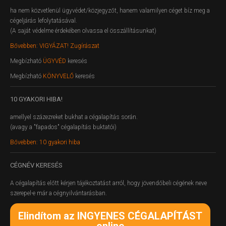
ha nem közvetlenül ügyvédet/közjegyzőt, hanem valamilyen céget bíz meg a
cégeljárás lefolytatásával.
(A saját védelme érdekében olvassa el összállításunkat)
Bővebben: VIGYÁZAT! Zugírászat
Megbízható
ÜGYVÉD
keresés
Megbízható
KÖNYVELŐ
keresés
10
GYAKORI HIBA!
amellyel százezreket bukhat a cégalapítás során.
(avagy a "fapados" cégalapítás buktatói)
Bővebben: 10 gyakori hiba
CÉGNÉV
KERESÉS
A cégalapítás előtt kérjen tájékoztatást arról, hogy jövendőbeli cégének neve
szerepel-e már a cégnyilvántarásban.
Elindítom az INGYENES CÉGALAPÍTÁST