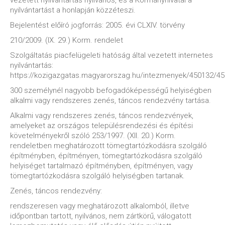
vezetett nyilvántartás nyilvános, és a Kormányhivatal a
nyilvántartást a honlapján közzéteszi.
Bejelentést előíró jogforrás: 2005. évi CLXIV. törvény
210/2009. (IX. 29.) Korm. rendelet
Szolgáltatás piacfelügeleti hatóság által vezetett internetes
nyilvántartás:
https://kozigazgatas.magyarorszag.hu/intezmenyek/450132/4
300 személynél nagyobb befogadóképességű helyiségben
alkalmi vagy rendszeres zenés, táncos rendezvény tartása.
Alkalmi vagy rendszeres zenés, táncos rendezvények,
amelyeket az országos településrendezési és építési
követelményekről szóló 253/1997. (XII. 20.) Korm.
rendeletben meghatározott tömegtartózkodásra szolgáló
építményben, építményen, tömegtartózkodásra szolgáló
helyiséget tartalmazó építményben, építményen, vagy
tömegtartózkodásra szolgáló helyiségben tartanak.
Zenés, táncos rendezvény:
rendszeresen vagy meghatározott alkalomból, illetve
időpontban tartott, nyilvános, nem zártkörű, válogatott