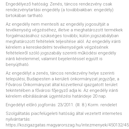
Engedélyező hatóság: Zenés, táncos rendezvény csak
rendezvénytartási engedély (a továbbiakban: engedély)
birtokában tartható.
Az engedély nem mentesíti az engedély jogosultját a
tevékenység végzéséhez, illetve a meghatározott termékek
forgalmazásához szükséges további, külön jogszabályban
meghatározott feltételek teljesítése alól. Az engedély iránti
kérelem a kereskedelmi tevékenységek végzésének
feltételeiről szóló jogszabály szerinti működési engedély
iránti kérelemmel, valamint bejelentéssel együtt is
benyújtható.
Az engedélyt a zenés, táncos rendezvény helye szerinti
települési, Budapesten a kerületi önkormányzat jegyzője, a
Fővárosi Önkormányzat által közvetlenül igazgatott terület
tekintetében a fővárosi főjegyző adja ki. Az engedély iránti
kérelem elbírálásának ügyintézési határideje 20 nap.
Engedélyt előíró jogforrás: 23/2011. (III. 8.) Korm. rendelet
Szolgáltatás piacfelügeleti hatóság által vezetett internetes
nyilvántartás:
https://kozigazgatas.magyarorszag.hu/intezmenyek/450132/4