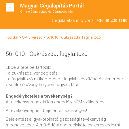
Magyar Cégalapítás Portál
Online Cégalapítás és Cégmódosítás
KFT ALAPÍTÁS
Cégalapítás info vonal:
+36 30 220 1100
BT ALAPÍTÁS
Főoldal
>
ÖVTJ kereső
>
561010 - Cukrászda, fagylaltozó
RT ALAPÍTÁS
561010 - Cukrászda, fagylaltozó
CÉGMÓDOSÍTÁS
ÁTALAKULÁS
Ebbe a tételbe tartozik:
- a cukrászdai vendéglátás
TEÁOR SZÁMOK '08
- a fagylaltozó működtetése - fagylalt készítése és kimérése
elvitelre és/vagy helyben fogyasztásra
ENGEDÉLYKÖTELES
Engedélyköteles a tevékenység?
KAPCSOLAT
A tevékenységhez külön engedély NEM szükséges!
A tevékenységhez bejelentés szükséges!
IRODÁK
Bejelentéssel gyakorolható gazdasági tevékenység
megnevezése: A működési engedélyköteles kereskedelmi