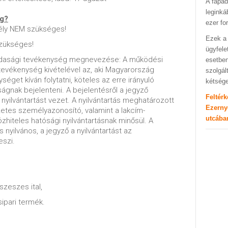
A fapad
leginká
ég?
ezer fo
ély NEM szükséges!
Ezek a 
zükséges!
ügyfele
zdasági tevékenység megnevezése: A működési
esetben
evékenység kivételével az, aki Magyarország
szolgál
éget kíván folytatni, köteles az erre irányuló
kétség
gnak bejelenteni. A bejelentésről a jegyző
Feltér
yilvántartást vezet. A nyilvántartás meghatározott
Ezerny
etes személyazonosító, valamint a lakcím-
utcába
özhiteles hatósági nyilvántartásnak minősül. A
s nyilvános, a jegyző a nyilvántartást az
eszi.
szeszes ital,
sipari termék.