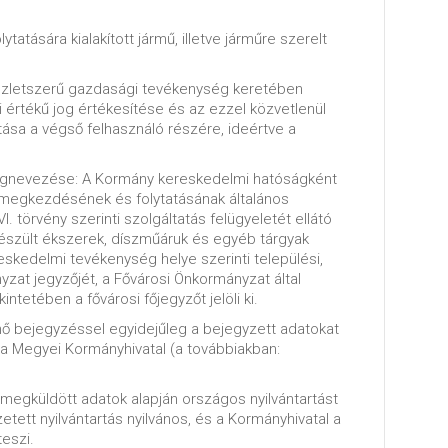
atására kialakított jármű, illetve járműre szerelt
üzletszerű gazdasági tevékenység keretében
értékű jog értékesítése és az ezzel közvetlenül
ása a végső felhasználó részére, ideértve a
egnevezése: A Kormány kereskedelmi hatóságként
 megkezdésének és folytatásának általános
I. törvény szerinti szolgáltatás felügyeletét ellátó
szült ékszerek, díszműáruk és egyéb tárgyak
eskedelmi tevékenység helye szerinti települési,
zat jegyzőjét, a Fővárosi Önkormányzat által
intetében a fővárosi főjegyzőt jelöli ki.
énő bejegyzéssel egyidejűleg a bejegyzett adatokat
la Megyei Kormányhivatal (a továbbiakban:
l megküldött adatok alapján országos nyilvántartást
zetett nyilvántartás nyilvános, és a Kormányhivatal a
teszi.