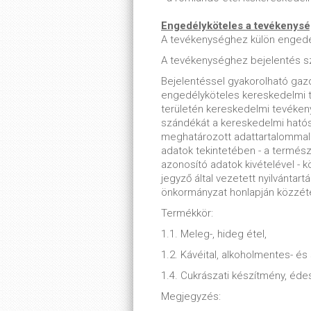
Engedélyköteles a tevékenys
A tevékenységhez külön enged
A tevékenységhez bejelentés s
Bejelentéssel gyakorolható ga
engedélyköteles kereskedelmi t
területén kereskedelmi tevékenys
szándékát a kereskedelmi hatósá
meghatározott adattartalommal n
adatok tekintetében - a termész
azonosító adatok kivételével - k
jegyző által vezetett nyilvántartá
önkormányzat honlapján közzét
Termékkör:
1.1. Meleg-, hideg étel,
1.2. Kávéital, alkoholmentes- és 
1.4. Cukrászati készítmény, éde
Megjegyzés: