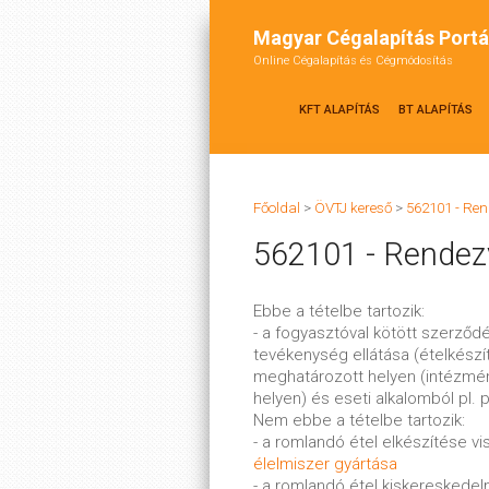
Magyar Cégalapítás Portá
Online Cégalapítás és Cégmódosítás
KFT ALAPÍTÁS
BT ALAPÍTÁS
Főoldal
>
ÖVTJ kereső
>
562101 - Ren
562101 - Rendezv
Ebbe a tételbe tartozik:
- a fogyasztóval kötött szerz
tevékenység ellátása (ételkészít
meghatározott helyen (intézmény
helyen) és eseti alkalomból pl. p
Nem ebbe a tételbe tartozik:
- a romlandó étel elkészítése vi
élelmiszer gyártása
- a romlandó étel kiskereskedelm