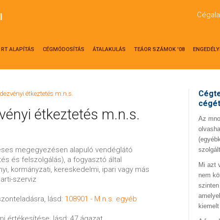
Cégala
l
RT ALAPÍTÁS
CÉGMÓDOSÍTÁS
ÁTALAKULÁS
TEÁOR SZÁMOK '08
ENGEDÉLY
Cégte
dezvényi étkeztetés m.n.s.
cégé
ényi étkeztetés m.n.s.
Az mno.
olvasha
(egyébk
ődéses megegyezésen alapuló vendéglátó
szolgál
és és felszolgálás), a fogyasztó által
Mi azt 
i, kormányzati, kereskedelmi, ipari vagy más
nem kö
arti-szerviz
szinten
amelyek
szonteladásra, lásd:
108901 - M.n.s. egyéb
kiemelt
i értékesítése, lásd: 47 ágazat