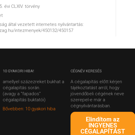
5. évi CLXIV. törvény
et
ág által vezetett internetes nyilvántartás:
szag.hu/intezmenyek/450132/450157
10
GYAKORI HIBA!
CÉGNÉV
KERESÉS
amellyel százezreket bukhat a
A cégalapítás előtt kérjen
cégalapítás során.
tájékoztatást arról, hogy
(avagy a "fapados"
jövendőbeli cégének neve
cégalapítás buktatói)
szerepel-e már a
cégnyilvántarásban.
Bővebben: 10 gyakori hiba
Elindítom az
INGYENES
CÉGALAPÍTÁST