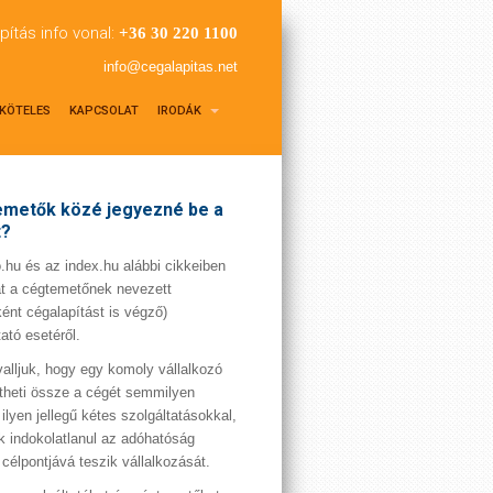
pítás info vonal:
+36 30 220 1100
info@cegalapitas.net
KÖTELES
KAPCSOLAT
IRODÁK
metők közé jegyezné be a
t?
hu és az index.hu alábbi cikkeiben
t a cégtemetőnek nevezett
ént cégalapítást is végző)
tató esetéről.
valljuk, hogy egy komoly vállalkozó
theti össze a cégét semmilyen
 ilyen jellegű kétes szolgáltatásokkal,
 indokolatlanul az adóhatóság
 célpontjává teszik vállalkozását.