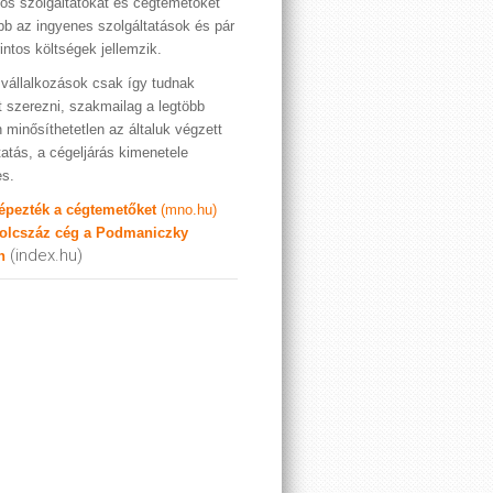
os szolgáltatókat és cégtemetőket
bb az ingyenes szolgáltatások és pár
rintos költségek jellemzik.
vállalkozások csak így tudnak
t szerezni, szakmailag a legtöbb
 minősíthetetlen az általuk végzett
tatás, a cégeljárás kimenetele
es.
képezték a cégtemetőket
(mno.hu)
olcszáz cég a Podmaniczky
(index.hu)
n