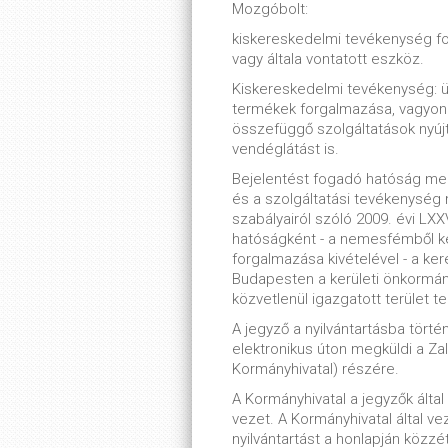
Mozgóbolt:
kiskereskedelmi tevékenység folyt
vagy általa vontatott eszköz.
Kiskereskedelmi tevékenység: 
termékek forgalmazása, vagyoni 
összefüggő szolgáltatások nyújt
vendéglátást is.
Bejelentést fogadó hatóság m
és a szolgáltatási tevékenység
szabályairól szóló 2009. évi LXXV
hatóságként - a nemesfémből ké
forgalmazása kivételével - a ker
Budapesten a kerületi önkormány
közvetlenül igazgatott terület tek
A jegyző a nyilvántartásba tört
elektronikus úton megküldi a Za
Kormányhivatal) részére.
A Kormányhivatal a jegyzők álta
vezet. A Kormányhivatal által ve
nyilvántartást a honlapján közzé