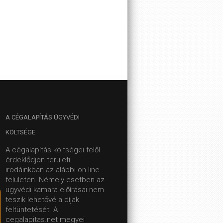
A
CÉGALAPÍTÁS ÜGYVÉDI
KÖLTSÉGE
A cégalapítás költségei felől
érdeklődjön területi
irodáinkban az alábbi on-line
felületen.
Némely esetben az
ügyvédi kamara előírásai nem
teszik lehetővé a díjak
feltüntetését. A
cegalapitas.net megyei