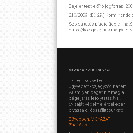
Bejelentést előíró jogforrás: 200
210/2009. (IX. 29.) Korm. rendel
Szolgáltatás piacfelügeleti hatós
https://kozigazgatas.magyaror
VIGYÁZAT!
ZUGÍRÁSZAT
ha nem közvetlenül
ügyvédet/közjegyzőt, hanem
valamilyen céget bíz meg a
cégeljárás lefolytatásával.
(A saját védelme érdekében
olvassa el összállításunkat)
Bővebben: VIGYÁZAT!
Zugírászat