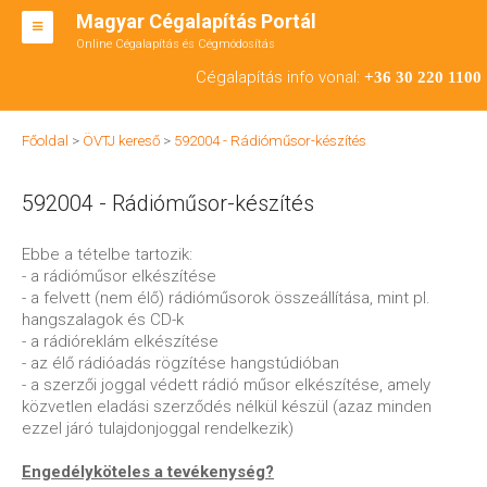
Magyar Cégalapítás Portál
Online Cégalapítás és Cégmódosítás
KFT ALAPÍTÁS
Cégalapítás info vonal:
+36 30 220 1100
BT ALAPÍTÁS
Főoldal
>
ÖVTJ kereső
>
592004 - Rádióműsor-készítés
RT ALAPÍTÁS
592004 - Rádióműsor-készítés
CÉGMÓDOSÍTÁS
ÁTALAKULÁS
Ebbe a tételbe tartozik:
- a rádióműsor elkészítése
TEÁOR SZÁMOK '08
- a felvett (nem élő) rádióműsorok összeállítása, mint pl.
hangszalagok és CD-k
ENGEDÉLYKÖTELES
- a rádióreklám elkészítése
- az élő rádióadás rögzítése hangstúdióban
KAPCSOLAT
- a szerzői joggal védett rádió műsor elkészítése, amely
közvetlen eladási szerződés nélkül készül (azaz minden
IRODÁK
ezzel járó tulajdonjoggal rendelkezik)
Engedélyköteles a tevékenység?