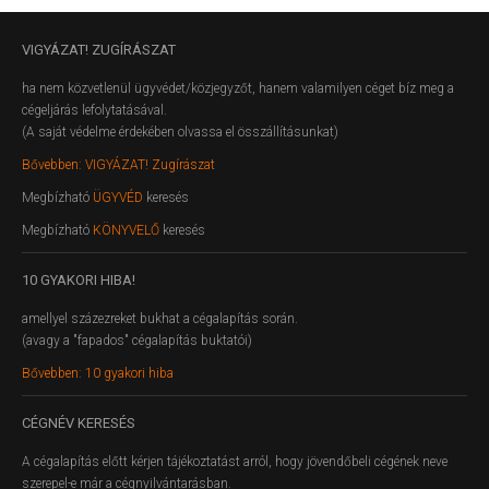
VIGYÁZAT!
ZUGÍRÁSZAT
ha nem közvetlenül ügyvédet/közjegyzőt, hanem valamilyen céget bíz meg a
cégeljárás lefolytatásával.
(A saját védelme érdekében olvassa el összállításunkat)
Bővebben: VIGYÁZAT! Zugírászat
Megbízható
ÜGYVÉD
keresés
Megbízható
KÖNYVELŐ
keresés
10
GYAKORI HIBA!
amellyel százezreket bukhat a cégalapítás során.
(avagy a "fapados" cégalapítás buktatói)
Bővebben: 10 gyakori hiba
CÉGNÉV
KERESÉS
A cégalapítás előtt kérjen tájékoztatást arról, hogy jövendőbeli cégének neve
szerepel-e már a cégnyilvántarásban.