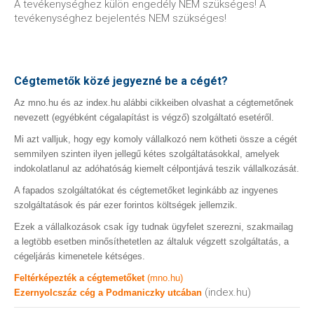
A tevékenységhez külön engedély NEM szükséges! A
tevékenységhez bejelentés NEM szükséges!
Cégtemetők közé jegyezné be a cégét?
Az mno.hu és az index.hu alábbi cikkeiben olvashat a cégtemetőnek
nevezett (egyébként cégalapítást is végző) szolgáltató esetéről.
Mi azt valljuk, hogy egy komoly vállalkozó nem kötheti össze a cégét
semmilyen szinten ilyen jellegű kétes szolgáltatásokkal, amelyek
indokolatlanul az adóhatóság kiemelt célpontjává teszik vállalkozását.
A fapados szolgáltatókat és cégtemetőket leginkább az ingyenes
szolgáltatások és pár ezer forintos költségek jellemzik.
Ezek a vállalkozások csak így tudnak ügyfelet szerezni, szakmailag
a legtöbb esetben minősíthetetlen az általuk végzett szolgáltatás, a
cégeljárás kimenetele kétséges.
Feltérképezték a cégtemetőket
(mno.hu)
(index.hu)
Ezernyolcszáz cég a Podmaniczky utcában