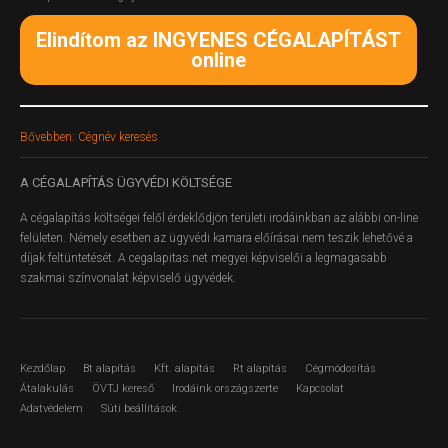
Elindítom az INGYENES CÉGALAPÍTÁST
online
Bővebben: Cégnév keresés
A
CÉGALAPÍTÁS ÜGYVÉDI KÖLTSÉGE
A cégalapítás költségei felől érdeklődjön területi irodáinkban az alábbi on-line
felületen.
Némely esetben az ügyvédi kamara előírásai nem teszik lehetővé a
díjak feltüntetését. A cegalapitas.net megyei képviselői a legmagasabb
szakmai színvonalat képviselő ügyvédek.
Kezdőlap
Bt alapítás
Kft. alapítás
Rt alapítás
Cégmódosítás
Átalakulás
ÖVTJ kereső
Irodáink országszerte
Kapcsolat
Adatvédelem
Süti beállítások