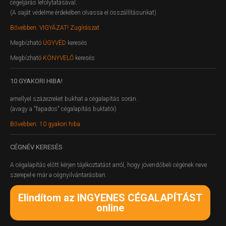
cégeljárás lefolytatásával.
(A saját védelme érdekében olvassa el összállításunkat)
Bővebben: VIGYÁZAT! Zugírászat
Megbízható
ÜGYVÉD
keresés
Megbízható
KÖNYVELŐ
keresés
10
GYAKORI HIBA!
amellyel százezreket bukhat a cégalapítás során.
(avagy a "fapados" cégalapítás buktatói)
Bővebben: 10 gyakori hiba
CÉGNÉV
KERESÉS
A cégalapítás előtt kérjen tájékoztatást arról, hogy jövendőbeli cégének neve
szerepel-e már a cégnyilvántarásban.
Elindítom az INGYENES CÉGALAPÍTÁST
online