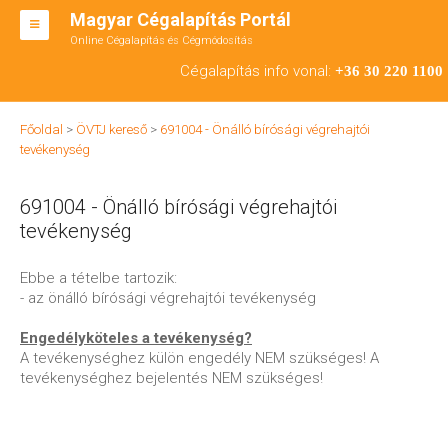
Magyar Cégalapítás Portál
Online Cégalapítás és Cégmódosítás
KFT ALAPÍTÁS
Cégalapítás info vonal:
+36 30 220 1100
BT ALAPÍTÁS
Főoldal
>
ÖVTJ kereső
>
691004 - Önálló bírósági végrehajtói
RT ALAPÍTÁS
tevékenység
CÉGMÓDOSÍTÁS
691004 - Önálló bírósági végrehajtói
ÁTALAKULÁS
tevékenység
TEÁOR SZÁMOK '08
Ebbe a tételbe tartozik:
- az önálló bírósági végrehajtói tevékenység
ENGEDÉLYKÖTELES
Engedélyköteles a tevékenység?
KAPCSOLAT
A tevékenységhez külön engedély NEM szükséges! A
tevékenységhez bejelentés NEM szükséges!
IRODÁK