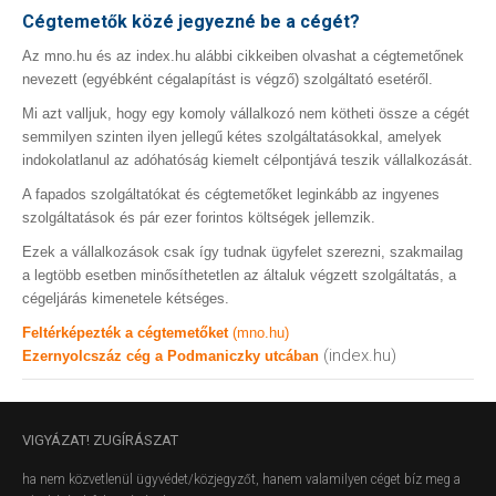
Cégtemetők közé jegyezné be a cégét?
Az mno.hu és az index.hu alábbi cikkeiben olvashat a cégtemetőnek
nevezett (egyébként cégalapítást is végző) szolgáltató esetéről.
Mi azt valljuk, hogy egy komoly vállalkozó nem kötheti össze a cégét
semmilyen szinten ilyen jellegű kétes szolgáltatásokkal, amelyek
indokolatlanul az adóhatóság kiemelt célpontjává teszik vállalkozását.
A fapados szolgáltatókat és cégtemetőket leginkább az ingyenes
szolgáltatások és pár ezer forintos költségek jellemzik.
Ezek a vállalkozások csak így tudnak ügyfelet szerezni, szakmailag
a legtöbb esetben minősíthetetlen az általuk végzett szolgáltatás, a
cégeljárás kimenetele kétséges.
Feltérképezték a cégtemetőket
(mno.hu)
(index.hu)
Ezernyolcszáz cég a Podmaniczky utcában
VIGYÁZAT!
ZUGÍRÁSZAT
ha nem közvetlenül ügyvédet/közjegyzőt, hanem valamilyen céget bíz meg a