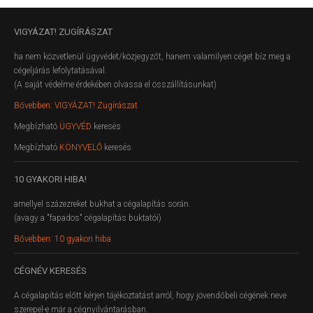
VIGYÁZAT!
ZUGÍRÁSZAT
ha nem közvetlenül ügyvédet/közjegyzőt, hanem valamilyen céget bíz meg a
cégeljárás lefolytatásával.
(A saját védelme érdekében olvassa el összállításunkat)
Bővebben: VIGYÁZAT! Zugírászat
Megbízható
ÜGYVÉD
keresés
Megbízható
KÖNYVELŐ
keresés
10
GYAKORI HIBA!
amellyel százezreket bukhat a cégalapítás során.
(avagy a "fapados" cégalapítás buktatói)
Bővebben: 10 gyakori hiba
CÉGNÉV
KERESÉS
A cégalapítás előtt kérjen tájékoztatást arról, hogy jövendőbeli cégének neve
szerepel-e már a cégnyilvántarásban.