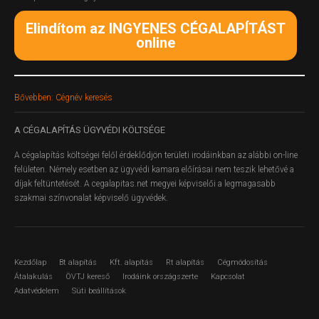
Elindítom az INGYENES CÉGALAPÍTÁST
online
Bővebben: Cégnév keresés
A
CÉGALAPÍTÁS ÜGYVÉDI KÖLTSÉGE
A cégalapítás költségei felől érdeklődjön területi irodáinkban az alábbi on-line
felületen.
Némely esetben az ügyvédi kamara előírásai nem teszik lehetővé a
díjak feltüntetését. A cegalapitas.net megyei képviselői a legmagasabb
szakmai színvonalat képviselő ügyvédek.
Kezdőlap
Bt alapítás
Kft. alapítás
Rt alapítás
Cégmódosítás
Átalakulás
ÖVTJ kereső
Irodáink országszerte
Kapcsolat
Adatvédelem
Süti beállítások