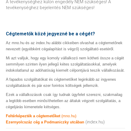
A tevékenységhez külön engedély NEM szükséges! A
tevékenységhez bejelentés NEM szükséges!
Cégtemetők közé jegyezné be a cégét?
Az mno.hu és az index.hu alábbi cikkeiben olvashat a cégtemetőnek
nevezett (egyébként cégalapítást is végző) szolgáltató esetéről.
Mi azt valljuk, hogy egy komoly vállalkozó nem kötheti össze a cégét
semmilyen szinten ilyen jellegű kétes szolgáltatásokkal, amelyek
indokolatlanul az adóhatóság kiemelt célpontjává teszik vállalkozását.
A fapados szolgáltatókat és cégtemetőket leginkább az ingyenes
szolgáltatások és pár ezer forintos költségek jellemzik.
Ezek a vállalkozások csak így tudnak ügyfelet szerezni, szakmailag
a legtöbb esetben minősíthetetlen az általuk végzett szolgáltatás, a
cégeljárás kimenetele kétséges.
Feltérképezték a cégtemetőket
(mno.hu)
(index.hu)
Ezernyolcszáz cég a Podmaniczky utcában