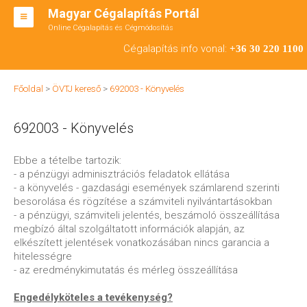
Magyar Cégalapítás Portál
Online Cégalapítás és Cégmódosítás
KFT ALAPÍTÁS
Cégalapítás info vonal:
+36 30 220 1100
BT ALAPÍTÁS
Főoldal
>
ÖVTJ kereső
>
692003 - Könyvelés
RT ALAPÍTÁS
692003 - Könyvelés
CÉGMÓDOSÍTÁS
ÁTALAKULÁS
Ebbe a tételbe tartozik:
- a pénzügyi adminisztrációs feladatok ellátása
TEÁOR SZÁMOK '08
- a könyvelés - gazdasági események számlarend szerinti
besorolása és rögzítése a számviteli nyilvántartásokban
ENGEDÉLYKÖTELES
- a pénzügyi, számviteli jelentés, beszámoló összeállítása
megbízó által szolgáltatott információk alapján, az
KAPCSOLAT
elkészített jelentések vonatkozásában nincs garancia a
hitelességre
IRODÁK
- az eredménykimutatás és mérleg összeállítása
Engedélyköteles a tevékenység?